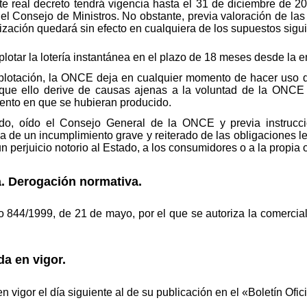
e real decreto tendrá vigencia hasta el 31 de diciembre de 201
 el Consejo de Ministros. No obstante, previa valoración de las
ización quedará sin efecto en cualquiera de los supuestos sigui
otar la lotería instantánea en el plazo de 18 meses desde la en
plotación, la ONCE deja en cualquier momento de hacer uso d
 que ello derive de causas ajenas a la voluntad de la ONC
ento en que se hubieran producido.
ado, oído el Consejo General de la ONCE y previa instrucci
cia de un incumplimiento grave y reiterado de las obligaciones 
un perjuicio notorio al Estado, a los consumidores o a la propia 
a. Derogación normativa.
844/1999, de 21 de mayo, por el que se autoriza la comerciali
da en vigor.
en vigor el día siguiente al de su publicación en el «Boletín Ofic