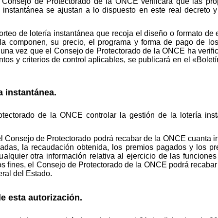
l Consejo de Protectorado de la ONCE verificará que las pr
 instantánea se ajustan a lo dispuesto en este real decreto y 
orteo de lotería instantánea que recoja el diseño o formato de 
e la componen, su precio, el programa y forma de pago de los
, una vez que el Consejo de Protectorado de la ONCE ha verific
ntos y criterios de control aplicables, se publicará en el «Bolet
ía instantánea.
ectorado de la ONCE controlar la gestión de la lotería inst
 el Consejo de Protectorado podrá recabar de la ONCE cuanta in
zadas, la recaudación obtenida, los premios pagados y los pr
ualquier otra información relativa al ejercicio de las funcione
os fines, el Consejo de Protectorado de la ONCE podrá recabar
ral del Estado.
e esta autorización.