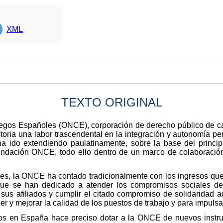
XML
TEXTO ORIGINAL
egos Españoles (ONCE), corporación de derecho público de ca
toria una labor trascendental en la integración y autonomía pe
a ido extendiendo paulatinamente, sobre la base del princip
undación ONCE, todo ello dentro de un marco de colaboración
nes, la ONCE ha contado tradicionalmente con los ingresos que
que se han dedicado a atender los compromisos sociales de 
e sus afiliados y cumplir el citado compromiso de solidaridad a
r y mejorar la calidad de los puestos de trabajo y para impulsa
gos en España hace preciso dotar a la ONCE de nuevos instr