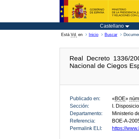
Castellano
Está
Vd.
en
Inicio
Buscar
Documen
Real Decreto 1336/20
Nacional de Ciegos Esp
Publicado en:
«
BOE
»
núm
Sección:
I. Disposici
Departamento:
Ministerio d
Referencia:
BOE-A-200
Permalink ELI:
https://www.