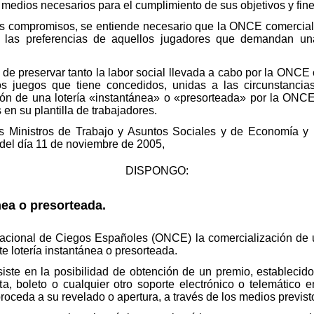
medios necesarios para el cumplimiento de sus objetivos y fine
os compromisos, se entiende necesario que la ONCE comerciali
a las preferencias de aquellos jugadores que demandan un
de preservar tanto la labor social llevada a cabo por la ONCE
s juegos que tiene concedidos, unidas a las circunstancia
tión de una lotería «instantánea» o «presorteada» por la ONCE, 
en su plantilla de trabajadores.
os Ministros de Trabajo y Asuntos Sociales y de Economía y 
 del día 11 de noviembre de 2005,
DISPONGO:
ánea o presorteada.
Nacional de Ciegos Españoles (ONCE) la comercialización de u
 lotería instantánea o presorteada.
iste en la posibilidad de obtención de un premio, establecid
eta, boleto o cualquier otro soporte electrónico o telemático
proceda a su revelado o apertura, a través de los medios previs