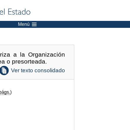
Menú
iza a la Organización
ea o presorteada.
Ver texto consolidado
págs.
)