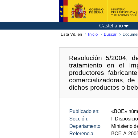
Castellano
Está
Vd.
en
Inicio
Buscar
Documen
Resolución 5/2004, d
tratamiento en el Im
productores, fabricant
comercializadoras, de 
dichos productos o beb
Publicado en:
«
BOE
»
núm
Sección:
I. Disposici
Departamento:
Ministerio 
Referencia:
BOE-A-200