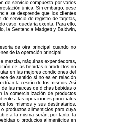
ón de servicio compuesta por varios
prestación única. Sin embargo, pese
encia se desprende que los clientes
de servicio de registro de tarjetas,
odo caso, quedaría exenta. Para ello,
do, la Sentencia Madgett y Baldwin,
soria de otra principal cuando no
ones de la operación principal.
s de mezcla, máquinas expendedoras,
sación de las bebidas o productos no
rutar en las mejores condiciones del
ece de sentido si no es en relación
fectúan la cesión de los mismos. Así
os de las marcas de dichas bebidas o
n la comercialización de productos
diente a las operaciones principales
 de los mismos y sus destinatarios,
 o productos alimenticios para cuya
cable a la misma serán, por tanto, la
bebidas o productos alimenticios en