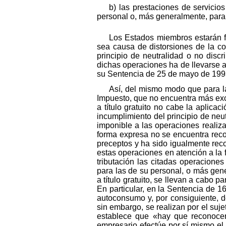
b) las prestaciones de servicio
personal o, más generalmente, para
Los Estados miembros estarán f
sea causa de distorsiones de la co
principio de neutralidad o no disc
dichas operaciones ha de llevarse a 
su Sentencia de 25 de mayo de 199
Así, del mismo modo que para la
Impuesto, que no encuentra más exc
a título gratuito no cabe la aplic
incumplimiento del principio de neut
imponible a las operaciones realiza
forma expresa no se encuentra recogi
preceptos y ha sido igualmente rec
estas operaciones en atención a la f
tributación las citadas operacion
para las de su personal, o más gene
a título gratuito, se llevan a cabo p
En particular, en la Sentencia de 1
autoconsumo y, por consiguiente, de
sin embargo, se realizan por el suj
establece que «hay que reconocer
empresario efectúe por sí mismo el t