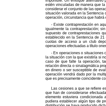
imponible. Un enfoque alternativo 
estén vinculadas de manera que la f
considerar el conjunto de las opera
situación valorada en la Sentencia 
operación, circunstancia que habrá d
- Existe contraprestación en aq
igualmente la contraprestación; si
supuesto de contraprestaciones qu
establecido en la Sentencia de 21
cuotas de acceso a un club depo
operaciones efectuadas a título one
- En operaciones o situaciones 
la situación con la que existiría si 
caso de que falte la operación, t
relación directa o sinalagmática pr
en dinero o ser susceptible de eval
operación vendrá dado por la multip
que es precisamente coincidente con
Las cesiones a que se refiere e
que han de considerarse efectuada
elemento estuviera condicionada a 
pudiera establecer algún tipo de p
distribución se haya producido dich