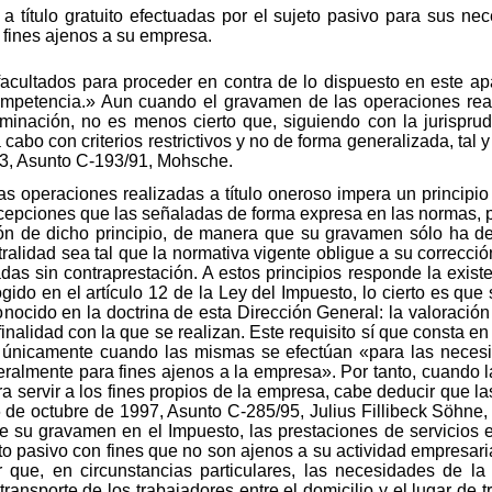
s a título gratuito efectuadas por el sujeto pasivo para sus n
 fines ajenos a su empresa.
acultados para proceder en contra de lo dispuesto en este ap
mpetencia.» Aun cuando el gravamen de las operaciones reali
riminación, no es menos cierto que, siguiendo con la jurispru
cabo con criterios restrictivos y no de forma generalizada, tal
3, Asunto C-193/91, Mohsche.
s operaciones realizadas a título oneroso impera un principio
epciones que las señaladas de forma expresa en las normas, p
ación de dicho principio, de manera que su gravamen sólo ha d
ralidad sea tal que la normativa vigente obligue a su correcció
das sin contraprestación. A estos principios responde la existe
do en el artículo 12 de la Ley del Impuesto, lo cierto es que s
onocido en la doctrina de esta Dirección General: la valoració
inalidad con la que se realizan. Este requisito sí que consta e
es únicamente cuando las mismas se efectúan «para las necesi
ralmente para fines ajenos a la empresa». Por tanto, cuando l
ara servir a los fines propios de la empresa, cabe deducir que l
6 de octubre de 1997, Asunto C-285/95, Julius Fillibeck Söhne,
 su gravamen en el Impuesto, las prestaciones de servicios ef
eto pasivo con fines que no son ajenos a su actividad empresari
 que, en circunstancias particulares, las necesidades de l
ransporte de los trabajadores entre el domicilio y el lugar de t