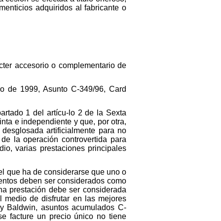
enticios adquiridos al fabricante o
cter accesorio o complementario de
ero de 1999, Asunto C-349/96, Card
artado 1 del artícu-lo 2 de la Sexta
ta e independiente y que, por otra,
 desglosada artificialmente para no
 de la operación controvertida para
io, varias prestaciones principales
n el que ha de considerarse que uno o
lementos deben ser considerados como
Una prestación debe ser considerada
el medio de disfrutar en las mejores
t y Baldwin, asuntos acumulados C-
se facture un precio único no tiene