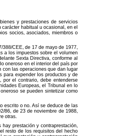
bienes y prestaciones de servicios
 carácter habitual u ocasional, en el
opios socios, asociados, miembros o
o 77/388/CEE, de 17 de mayo de 1977,
as a los impuestos sobre el volumen
elante Sexta Directiva, conforme al
o oneroso en el interior del país por
ón con las operaciones que dan lugar
es para expender los productos y de
, por el contrario, debe entenderse
unidades Europeas, el Tribunal en lo
o oneroso se pueden sintetizar como
o escrito o no. Así se deduce de las
02/86, de 23 de noviembre de 1988,
e otras.
 hay prestación y contraprestación,
l resto de los requisitos del hecho