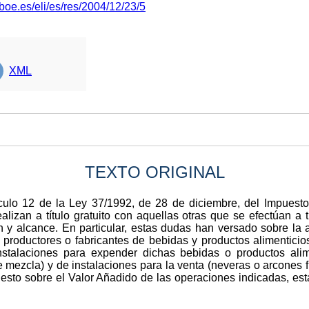
boe.es/eli/es/res/2004/12/23/5
XML
TEXTO ORIGINAL
ículo 12 de la Ley 37/1992, de 28 de diciembre, del Impuesto
alizan a título gratuito con aquellas otras que se efectúan a 
n y alcance. En particular, estas dudas han versado sobre la
s productores o fabricantes de bebidas y productos alimenticios
nstalaciones para expender dichas bebidas o productos alim
ezcla) y de instalaciones para la venta (neveras o arcones frig
puesto sobre el Valor Añadido de las operaciones indicadas, e