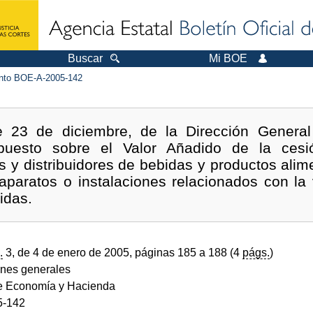
Buscar
Mi BOE
to BOE-A-2005-142
e 23 de diciembre, de la Dirección General 
puesto sobre el Valor Añadido de la cesi
es y distribuidores de bebidas y productos alim
aparatos o instalaciones relacionados con la 
idas.
.
3, de 4 de enero de 2005, páginas 185 a 188 (4
págs.
)
ones generales
de Economía y Hacienda
5-142