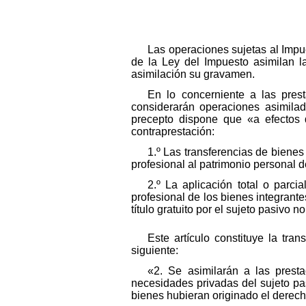
Las operaciones sujetas al Impue
de la Ley del Impuesto asimilan la
asimilación su gravamen.
En lo concerniente a las prest
considerarán operaciones asimilad
precepto dispone que «a efectos 
contraprestación:
1.º Las transferencias de bienes
profesional al patrimonio personal d
2.º La aplicación total o parci
profesional de los bienes integrant
título gratuito por el sujeto pasivo
Este artículo constituye la tra
siguiente:
«2. Se asimilarán a las prest
necesidades privadas del sujeto pa
bienes hubieran originado el derecho