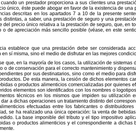
e cuando un prestador proporciona a sus clientes una prestaci
cio único, éste puede abogar en favor de la existencia de una 
tancias descritas en los apartados 7 a 10 de la presente sent
distintas, a saber, una prestación de seguro y una prestación 
te del precio único relativa a la prestación de seguro, que, en t
 o de apreciación más sencillo posible (véase, en este senti
ia establece que una prestación debe ser considerada acce
in en sí misma, sino el medio de disfrutar en las mejores condici
se que, en la mayoría de los casos, la utilización de sistema
río o de conservación para el correcto mantenimiento y dispen
endientes por sus destinatarios, sino como el medio para disf
roductos. De esta manera, la cesión de dichos elementos car
bebidas o productos alimenticios comercializadas por quienes e
eferidos elementos son identificados con los nombres o logotip
mentos técnicos en los mismos que impiden su utilización e
 dar a dichas operaciones un tratamiento distinto del correspon
imenticios efectuadas entre los fabricantes o distribuidores
ad, se ha realizado una única operación: la venta de bebidas
cedido. La base imponible del tributo y el tipo impositivo apli
bidas o productos alimenticios y el correspondiente a dichas 
amente.