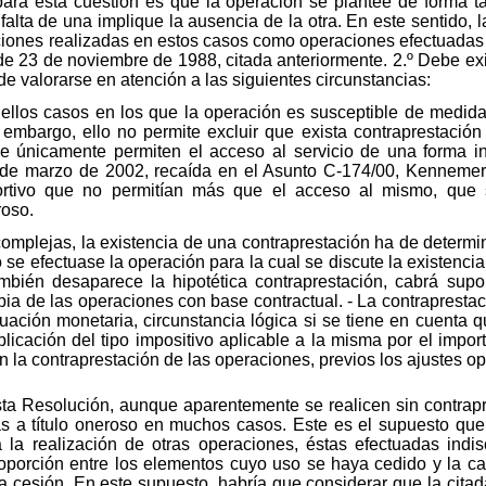
para esta cuestión es que la operación se plantee de forma ta
alta de una implique la ausencia de la otra. En este sentido, l
ciones realizadas en estos casos como operaciones efectuadas a 
de 23 de noviembre de 1988, citada anteriormente. 2.º Debe exi
e valorarse en atención a las siguientes circunstancias:
uellos casos en los que la operación es susceptible de medida 
n embargo, ello no permite excluir que exista contraprestació
e únicamente permiten el acceso al servicio de una forma i
 de marzo de 2002, recaída en el Asunto C-174/00, Kennemer G
rtivo que no permitían más que el acceso al mismo, que s
roso.
complejas, la existencia de una contraprestación ha de deter
no se efectuase la operación para la cual se discute la existenci
ambién desaparece la hipotética contraprestación, cabrá supo
opia de las operaciones con base contractual. - La contrapresta
uación monetaria, circunstancia lógica si se tiene en cuenta 
licación del tipo impositivo aplicable a la misma por el impor
 la contraprestación de las operaciones, previos los ajustes op
sta Resolución, aunque aparentemente se realicen sin contrapr
s a título oneroso en muchos casos. Este es el supuesto que 
la realización de otras operaciones, éstas efectuadas indis
roporción entre los elementos cuyo uso se haya cedido y la c
a cesión. En este supuesto, habría que considerar que la citada