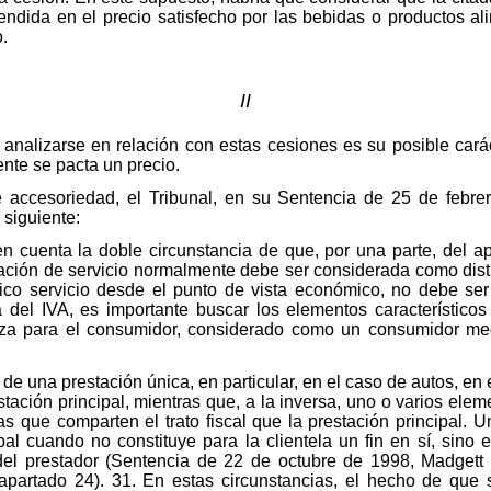
ndida en el precio satisfecho por las bebidas o productos alim
o.
II
analizarse en relación con estas cesiones es su posible cará
ente se pacta un precio.
e accesoriedad, el Tribunal, en su Sentencia de 25 de febr
 siguiente:
en cuenta la doble circunstancia de que, por una parte, del ap
ación de servicio normalmente debe ser considerada como distin
nico servicio desde el punto de vista económico, no debe ser
ma del IVA, es importante buscar los elementos característicos
liza para el consumidor, considerado como un consumidor med
 de una prestación única, en particular, en el caso de autos, e
stación principal, mientras que, a la inversa, uno o varios e
as que comparten el trato fiscal que la prestación principal. 
al cuando no constituye para la clientela un fin en sí, sino 
l del prestador (Sentencia de 22 de octubre de 1998, Madget
apartado 24). 31. En estas circunstancias, el hecho de que 