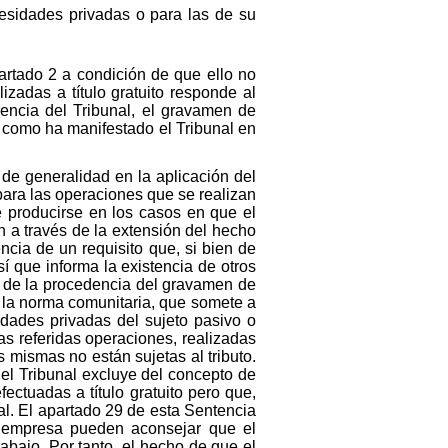
ecesidades privadas o para las de su
artado 2 a condición de que ello no
zadas a título gratuito responde al
dencia del Tribunal, el gravamen de
 y como ha manifestado el Tribunal en
 de generalidad en la aplicación del
ara las operaciones que se realizan
e producirse en los casos en que el
n a través de la extensión del hecho
ncia de un requisito que, si bien de
í que informa la existencia de otros
n de la procedencia del gravamen de
n la norma comunitaria, que somete a
dades privadas del sujeto pasivo o
as referidas operaciones, realizadas
as mismas no están sujetas al tributo.
 el Tribunal excluye del concepto de
ectuadas a título gratuito pero que,
al. El apartado 29 de esta Sentencia
a empresa pueden aconsejar que el
rabajo. Por tanto, el hecho de que el