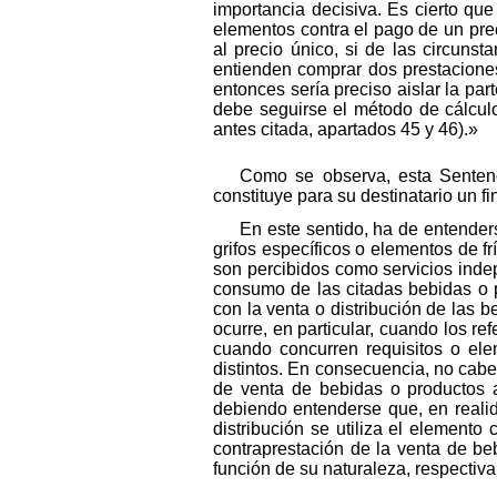
importancia decisiva. Es cierto qu
elementos contra el pago de un pre
al precio único, si de las circuns
entienden comprar dos prestaciones 
entonces sería preciso aislar la par
debe seguirse el método de cálculo
antes citada, apartados 45 y 46).»
Como se observa, esta Sentenc
constituye para su destinatario un f
En este sentido, ha de entender
grifos específicos o elementos de f
son percibidos como servicios indep
consumo de las citadas bebidas o p
con la venta o distribución de las 
ocurre, en particular, cuando los r
cuando concurren requisitos o ele
distintos. En consecuencia, no cabe
de venta de bebidas o productos al
debiendo entenderse que, en realid
distribución se utiliza el elemento 
contraprestación de la venta de be
función de su naturaleza, respectiv