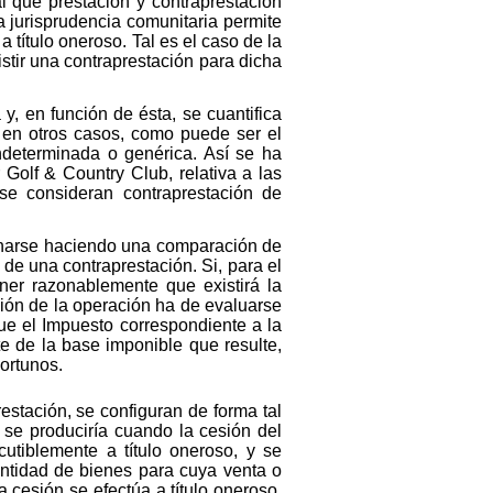
l que prestación y contraprestación
a jurisprudencia comunitaria permite
título oneroso. Tal es el caso de la
stir una contraprestación para dicha
y, en función de ésta, se cuantifica
n en otros casos, como puede ser el
ndeterminada o genérica. Así se ha
olf & Country Club, relativa a las
e consideran contraprestación de
minarse haciendo una comparación de
a de una contraprestación. Si, para el
ner razonablemente que existirá la
ción de la operación ha de evaluarse
que el Impuesto correspondiente a la
te de la base imponible que resulte,
ortunos.
estación, se configuran de forma tal
se produciría cuando la cesión del
cutiblemente a título oneroso, y se
antidad de bienes para cuya venta o
 cesión se efectúa a título oneroso,