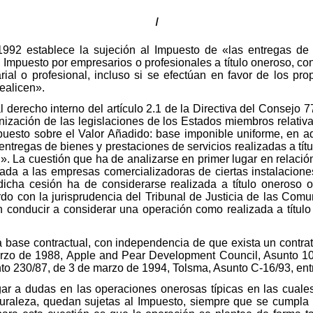
I
/1992 establece la sujeción al Impuesto de «las entregas de 
 Impuesto por empresarios o profesionales a título oneroso, con
rial o profesional, incluso si se efectúan en favor de los pr
realicen».
al derecho interno del artículo 2.1 de la Directiva del Consej
nización de las legislaciones de los Estados miembros relativ
esto sobre el Valor Añadido: base imponible uniforme, en ad
entregas de bienes y prestaciones de servicios realizadas a títul
». La cuestión que ha de analizarse en primer lugar en relaci
uada a las empresas comercializadoras de ciertas instalacion
 dicha cesión ha de considerarse realizada a título oneroso o
erdo con la jurisprudencia del Tribunal de Justicia de las Com
n conducir a considerar una operación como realizada a títul
a base contractual, con independencia de que exista un contrat
arzo de 1988, Apple and Pear Development Council, Asunto 1
o 230/87, de 3 de marzo de 1994, Tolsma, Asunto C-16/93, entr
gar a dudas en las operaciones onerosas típicas en las cuales
uraleza, quedan sujetas al Impuesto, siempre que se cumpla e