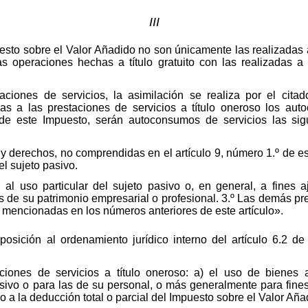
III
sto sobre el Valor Añadido no son únicamente las realizadas a 
s operaciones hechas a título gratuito con las realizadas a 
aciones de servicios, la asimilación se realiza por el cita
as a las prestaciones de servicios a título oneroso los au
de este Impuesto, serán autoconsumos de servicios las sigu
 y derechos, no comprendidas en el artículo 9, número 1.º de es
el sujeto pasivo.
al al uso particular del sujeto pasivo o, en general, a fines
es de su patrimonio empresarial o profesional. 3.º Las demás pr
 no mencionadas en los números anteriores de este artículo».
nsposición al ordenamiento jurídico interno del artículo 6.2 d
aciones de servicios a título oneroso: a) el uso de bienes
sivo o para las de su personal, o más generalmente para fine
 a la deducción total o parcial del Impuesto sobre el Valor Aña