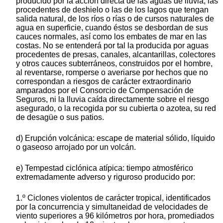
producido por la acción directa de las aguas de lluvia, las
procedentes de deshielo o las de los lagos que tengan
salida natural, de los ríos o rías o de cursos naturales de
agua en superficie, cuando éstos se desbordan de sus
cauces normales, así como los embates de mar en las
costas. No se entenderá por tal la producida por aguas
procedentes de presas, canales, alcantarillas, colectores
y otros cauces subterráneos, construidos por el hombre,
al reventarse, romperse o averiarse por hechos que no
correspondan a riesgos de carácter extraordinario
amparados por el Consorcio de Compensación de
Seguros, ni la lluvia caída directamente sobre el riesgo
asegurado, o la recogida por su cubierta o azotea, su red
de desagüe o sus patios.
d) Erupción volcánica: escape de material sólido, líquido
o gaseoso arrojado por un volcán.
e) Tempestad ciclónica atípica: tiempo atmosférico
extremadamente adverso y riguroso producido por:
1.º Ciclones violentos de carácter tropical, identificados
por la concurrencia y simultaneidad de velocidades de
viento superiores a 96 kilómetros por hora, promediados