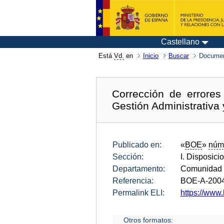
Castellano
Está
Vd.
en
Inicio
Buscar
Documen
Corrección de errore
Gestión Administrativa 
Publicado en:
«
BOE
»
núm
Sección:
I. Disposici
Departamento:
Comunidad 
Referencia:
BOE-A-200
Permalink ELI:
https://www
Otros formatos: