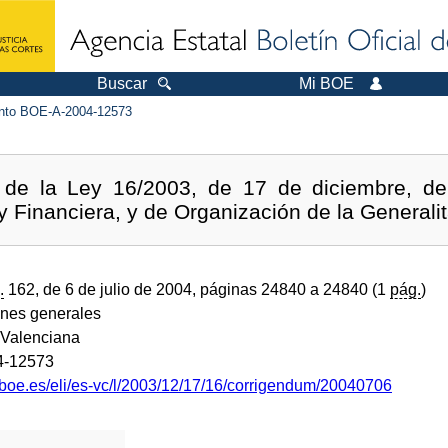
Buscar
Mi BOE
to BOE-A-2004-12573
s de la Ley 16/2003, de 17 de diciembre, de
y Financiera, y de Organización de la Generalit
.
162, de 6 de julio de 2004, páginas 24840 a 24840 (1
pág.
)
ones generales
Valenciana
4-12573
.boe.es/eli/es-vc/l/2003/12/17/16/corrigendum/20040706