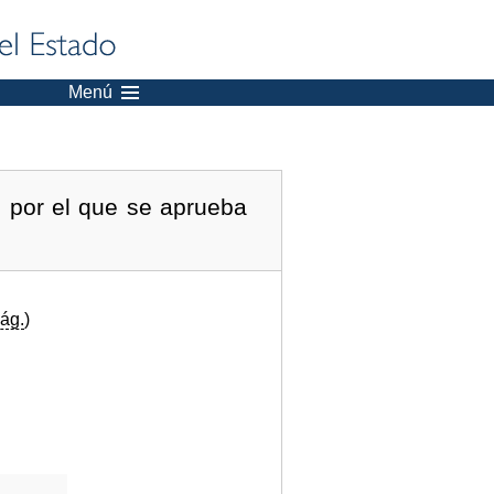
Menú
, por el que se aprueba
ág.
)