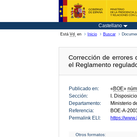
Castellano
Está
Vd.
en
Inicio
Buscar
Documen
Corrección de errores 
el Reglamento regulado
Publicado en:
«
BOE
»
núm
Sección:
I. Disposici
Departamento:
Ministerio de
Referencia:
BOE-A-200
Permalink ELI:
https://www
Otros formatos: