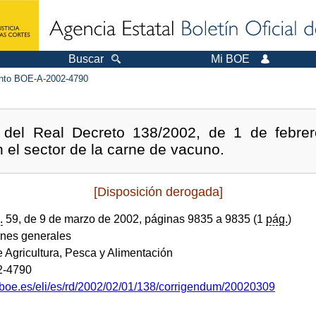
Buscar
Mi BOE
to BOE-A-2002-4790
s del Real Decreto 138/2002, de 1 de febrer
 el sector de la carne de vacuno.
[Disposición derogada]
.
59, de 9 de marzo de 2002, páginas 9835 a 9835 (1
pág.
)
ones generales
e Agricultura, Pesca y Alimentación
2-4790
.boe.es/eli/es/rd/2002/02/01/138/corrigendum/20020309