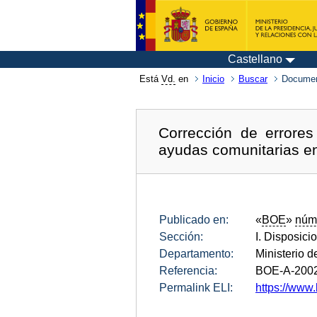
Castellano
Está
Vd.
en
Inicio
Buscar
Documen
Corrección de errore
ayudas comunitarias en
Publicado en:
«
BOE
»
núm
Sección:
I. Disposici
Departamento:
Ministerio d
Referencia:
BOE-A-200
Permalink ELI:
https://www