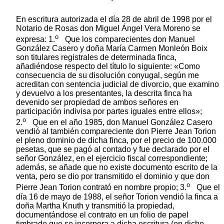
En escritura autorizada el día 28 de abril de 1998 por el
Notario de Rosas don Miguel Ángel Vera Moreno se
o
expresa: 1.
Que los comparecientes don Manuel
González Casero y doña María Carmen Monleón Boix
son titulares registrales de determinada finca,
añadiéndose respecto del título lo siguiente: «Como
consecuencia de su disolución conyugal, según me
acreditan con sentencia judicial de divorcio, que examino
y devuelvo a los presentantes, la descrita finca ha
devenido ser propiedad de ambos señores en
participación indivisa por partes iguales entre ellos»;
o
2.
Que en el año 1985, don Manuel González Casero
vendió al también compareciente don Pierre Jean Torion
el pleno dominio de dicha finca, por el precio de 100.000
pesetas, que se pagó al contado y fue declarado por el
señor González, en el ejercicio fiscal correspondiente;
además, se añade que no existe documento escrito de la
venta, pero se dio por transmitido el dominio y que don
o
Pierre Jean Torion contrató en nombre propio; 3.
Que el
día 16 de mayo de 1988, el señor Torion vendió la finca a
doña Martha Knuth y transmitió la propiedad,
documentándose el contrato en un folio de papel
timbrado que se incorpora a dicha escritura (en dicho