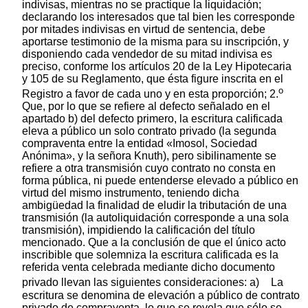
indivisas, mientras no se practique la liquidación;
declarando los interesados que tal bien les corresponde
por mitades indivisas en virtud de sentencia, debe
aportarse testimonio de la misma para su inscripción, y
disponiendo cada vendedor de su mitad indivisa es
preciso, conforme los artículos 20 de la Ley Hipotecaria
y 105 de su Reglamento, que ésta figure inscrita en el
o
Registro a favor de cada uno y en esta proporción; 2.
Que, por lo que se refiere al defecto señalado en el
apartado b) del defecto primero, la escritura calificada
eleva a público un solo contrato privado (la segunda
compraventa entre la entidad «Imosol, Sociedad
Anónima», y la señora Knuth), pero sibilinamente se
refiere a otra transmisión cuyo contrato no consta en
forma pública, ni puede entenderse elevado a público en
virtud del mismo instrumento, teniendo dicha
ambigüedad la finalidad de eludir la tributación de una
transmisión (la autoliquidación corresponde a una sola
transmisión), impidiendo la calificación del título
mencionado. Que a la conclusión de que el único acto
inscribible que solemniza la escritura calificada es la
referida venta celebrada mediante dicho documento
privado llevan las siguientes consideraciones: a)
La
escritura se denomina de elevación a público de contrato
privado de compraventa, lo que se revela que sólo se