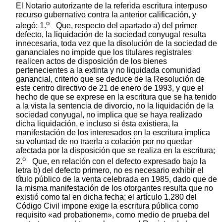
El Notario autorizante de la referida escritura interpuso
recurso gubernativo contra la anterior calificación, y
o
alegó: 1.
Que, respecto del apartado a) del primer
defecto, la liquidación de la sociedad conyugal resulta
innecesaria, toda vez que la disolución de la sociedad de
gananciales no impide que los titulares registrales
realicen actos de disposición de los bienes
pertenecientes a la extinta y no liquidada comunidad
ganancial, criterio que se deduce de la Resolución de
este centro directivo de 21 de enero de 1993, y que el
hecho de que se exprese en la escritura que se ha tenido
a la vista la sentencia de divorcio, no la liquidación de la
sociedad conyugal, no implica que se haya realizado
dicha liquidación, e incluso si ésta existiera, la
manifestación de los interesados en la escritura implica
su voluntad de no traerla a colación por no quedar
afectada por la disposición que se realiza en la escritura;
o
2.
Que, en relación con el defecto expresado bajo la
letra b) del defecto primero, no es necesario exhibir el
título público de la venta celebrada en 1985, dado que de
la misma manifestación de los otorgantes resulta que no
existió como tal en dicha fecha; el artículo 1.280 del
Código Civil impone exige la escritura pública como
requisito «ad probationem», como medio de prueba del