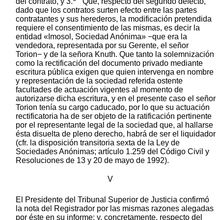
del contrato, y 3.
Que, respecto del segundo defecto,
dado que los contratos surten efecto entre las partes
contratantes y sus herederos, la modificación pretendida
requiere el consentimiento de las mismas, es decir la
entidad «Imosol, Sociedad Anónima» −que era la
vendedora, representada por su Gerente, el señor
Torion− y de la señora Knuth. Que tanto la solemnización
como la rectificación del documento privado mediante
escritura pública exigen que quien intervenga en nombre
y representación de la sociedad referida ostente
facultades de actuación vigentes al momento de
autorizarse dicha escritura, y en el presente caso el señor
Torion tenía su cargo caducado, por lo que su actuación
rectificatoria ha de ser objeto de la ratificación pertinente
por el representante legal de la sociedad que, al hallarse
ésta disuelta de pleno derecho, habrá de ser el liquidador
(cfr. la disposición transitoria sexta de la Ley de
Sociedades Anónimas; artículo 1.259 del Código Civil y
Resoluciones de 13 y 20 de mayo de 1992).
V
El Presidente del Tribunal Superior de Justicia confirmó
la nota del Registrador por las mismas razones alegadas
por éste en su informe; y, concretamente, respecto del