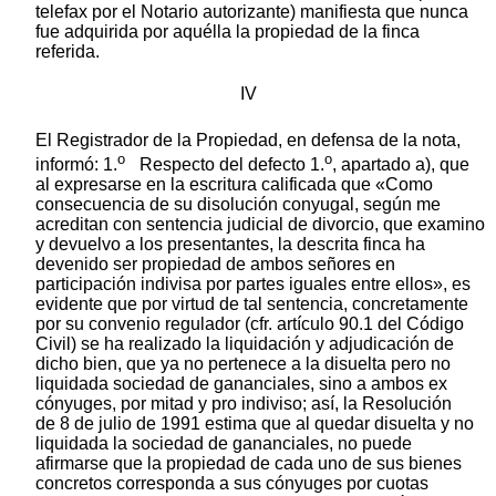
telefax por el Notario autorizante) manifiesta que nunca
fue adquirida por aquélla la propiedad de la finca
referida.
IV
El Registrador de la Propiedad, en defensa de la nota,
o
o
informó: 1.
Respecto del defecto 1.
, apartado a), que
al expresarse en la escritura calificada que «Como
consecuencia de su disolución conyugal, según me
acreditan con sentencia judicial de divorcio, que examino
y devuelvo a los presentantes, la descrita finca ha
devenido ser propiedad de ambos señores en
participación indivisa por partes iguales entre ellos», es
evidente que por virtud de tal sentencia, concretamente
por su convenio regulador (cfr. artículo 90.1 del Código
Civil) se ha realizado la liquidación y adjudicación de
dicho bien, que ya no pertenece a la disuelta pero no
liquidada sociedad de gananciales, sino a ambos ex
cónyuges, por mitad y pro indiviso; así, la Resolución
de 8 de julio de 1991 estima que al quedar disuelta y no
liquidada la sociedad de gananciales, no puede
afirmarse que la propiedad de cada uno de sus bienes
concretos corresponda a sus cónyuges por cuotas