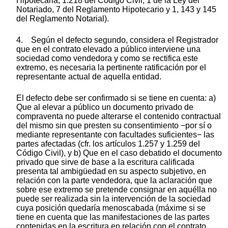
Hipotecaria, 1.218 del Código Civil, 1 de la Ley del
Notariado, 7 del Reglamento Hipotecario y 1, 143 y 145
del Reglamento Notarial).
4. Según el defecto segundo, considera el Registrador
que en el contrato elevado a público interviene una
sociedad como vendedora y como se rectifica este
extremo, es necesaria la pertinente ratificación por el
representante actual de aquella entidad.
El defecto debe ser confirmado si se tiene en cuenta: a)
Que al elevar a público un documento privado de
compraventa no puede alterarse el contenido contractual
del mismo sin que presten su consentimiento −por sí o
mediante representante con facultades suficientes− las
partes afectadas (cfr. los artículos 1.257 y 1.259 del
Código Civil), y b) Que en el caso debatido el documento
privado que sirve de base a la escritura calificada
presenta tal ambigüedad en su aspecto subjetivo, en
relación con la parte vendedora, que la aclaración que
sobre ese extremo se pretende consignar en aquélla no
puede ser realizada sin la intervención de la sociedad
cuya posición quedaría menoscabada (máxime si se
tiene en cuenta que las manifestaciones de las partes
contenidas en la escritura en relación con el contrato