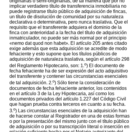
originarias o semi-originarias, de tal manera que por no
implicar verdadero título de transferencia inmobiliaria no
puede registrarse título público de adquisición de fincas,
un título de disolución de comunidad por su naturaleza
declarativa o determinativa, pero nunca traslativa. Que el
requisito que el transferente adquiera el dominio de la
finca con anterioridad a la fecha del título de adquisición
inmatriculador, no puede ser más normal por el principio
«nemo dat quod non habet». El artículo 205 antes citado
exige además que esta adquisición se acredite de modo
fehaciente y esto supone que los títulos públicos de
adquisición de naturaleza traslativa, según el artículo 298
o
del Reglamento Hipotecario, son: 1.
) El documento de
fecha fehaciente ha de ser expresión del acto adquisitivo
del transferente y contener las circunstancias esenciales
o
de tal adquisición. 2.
) Sólo tiene la consideración de
documentos de fecha fehaciente anterior, los contenidos
en el artículo 3 de la Ley Hipotecaria, así como los
documentos privados del artículo 1.227 del Código Civil
que hagan prueba contra terceros en cuanto a su fecha.
o
3.
) Las circunstancias esenciales de la adquisición han
de hacerse constar al Registrador en una de estas formas
o por la presentación del mismo junto con el título público
de adquisición o por su transcripción literal o inserción en
relación suficiente hecha por el Notario autorizante del