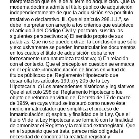
interpretación que se le de al término adquisición. Que la
moderna doctrina admite el título público de adquisición
independientemente de que la adquisición sea por título
o
traslativo o declarativo. III. Que el artículo 298.1.1.
, se
debe interpretar con arreglo a los criterios que establece
el artículo 3 del Código Civil y, por tanto, suscita las
siguientes perspectivas: a) El sentido propio de sus
palabras. Que no se puede extraer la conclusión que sólo
y exclusivamente se pueden inmatricular los documentos
en los cuales el título de adquisición deba tener
forzosamente una naturaleza traslativa; b) En relación
con el contexto. Que el precepto en cuestión se enmarca
en el epígrafe «Inmatriculación de fincas en virtud de
títulos públicos» del Reglamento Hipotecario que
desarrolla los artículos 199.b) y 205 de la Ley
Hipotecaria; c) Los antecedentes históricos y legislativos.
Que el artículo 298 del Reglamento Hipotecario fue
objeto de reforma en virtud del Decreto de 17 de marzo
de 1959, en cuya virtud se instauró como nuevo éste
medio inmatriculador que simplifica el proceso de
inmatriculación; d) espíritu y finalidad de la Ley. Que el
título VI de la Ley Hipotecaria se formuló con la finalidad
de armonizar el Registro y la realidad extrarregistral. Que
en el supuesto que se trata, parece más obligada la
necesidad de concordar la realidad registral y