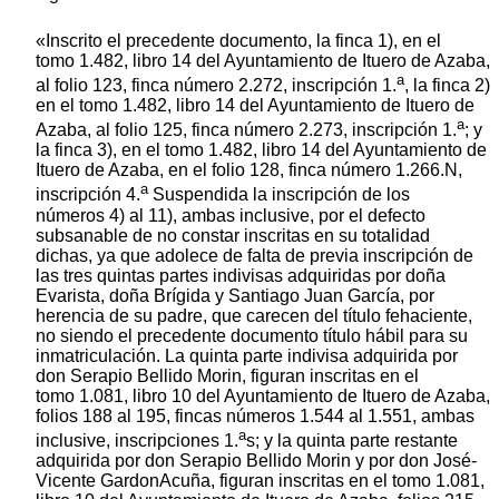
«Inscrito el precedente documento, la finca 1), en el
tomo 1.482, libro 14 del Ayuntamiento de Ituero de Azaba,
a
al folio 123, finca número 2.272, inscripción 1.
, la finca 2)
en el tomo 1.482, libro 14 del Ayuntamiento de Ituero de
a
Azaba, al folio 125, finca número 2.273, inscripción 1.
; y
la finca 3), en el tomo 1.482, libro 14 del Ayuntamiento de
Ituero de Azaba, en el folio 128, finca número 1.266.N,
a
inscripción 4.
Suspendida la inscripción de los
números 4) al 11), ambas inclusive, por el defecto
subsanable de no constar inscritas en su totalidad
dichas, ya que adolece de falta de previa inscripción de
las tres quintas partes indivisas adquiridas por doña
Evarista, doña Brígida y Santiago Juan García, por
herencia de su padre, que carecen del título fehaciente,
no siendo el precedente documento título hábil para su
inmatriculación. La quinta parte indivisa adquirida por
don Serapio Bellido Morin, figuran inscritas en el
tomo 1.081, libro 10 del Ayuntamiento de Ituero de Azaba,
folios 188 al 195, fincas números 1.544 al 1.551, ambas
a
inclusive, inscripciones 1.
s; y la quinta parte restante
adquirida por don Serapio Bellido Morin y por don José-
Vicente GardonAcuña, figuran inscritas en el tomo 1.081,