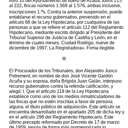
libro 10 del Ayuntamiento de Ituero de Azaba, folios 215
al 222, fincas números 1.569 al 1.576, ambas inclusive,
a
inscripciones 1.
s. Contra la anterior suspensión, puede
entablarse el recurso gubernativo, prevenido en el
artículo 66 de la Ley Hipotecaria, por cualquiera de las
personas a que se refiere el artículo 112 del Reglamento
Hipotecario, mediante escrito dirigido al Presidente del
Tribunal Superior de Justicia de Castilla y León, en el
término de cuatro meses. Ciudad Rodrigo, nueve de
diciembre de 1997. La Registradora». Firma ilegible.
III
El Procurador de los Tribunales, don Alejandro Junco
Petrement, en nombre de don José Vicente Gardón
Acuña y su esposa, doña Brígida Juan Galán, interpuso
recurso gubernativo contra la referida calificación, y
alegó: I. Que el artículo 119 de la Ley Hipotecaria
establece como uno de los medios inmatriculadores de
las fincas que no estén inscritas a favor de persona
alguna, el título público de adquisición. Este artículo se
encuentra desarrollado en el apartado 205 de dicha ley y
en el artículo 298 del Reglamento Hipotecario. Este
último precepto reformado por Decreto de 17 de marzo
de 1959, regula de forma más pormenorizada lo