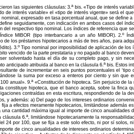
a
cieron las siguientes cláusulas: 3.
bis. «Tipo de interés variab
do de interés variable» el «tipo de interés vigente» será el qu
 nominal, expresado en tasa porcentual anual, que se define a c
 define seguidamente, con indicación en ambos casos del índi
ón del respectivo tipo nominal. Los índices de referencia que s
o
: Índice MIBOR (tipo interbancario a un año MIBOR). 2.
Índ
o de los préstamos hipotecarios a más de tres años, para adqui
o
dito). 3.
Tipo nominal por imposibilidad de aplicación de los ín
ito vencido de la parte prestataria y no pagado al banco deve
ser solventado hasta el día de su completo pago, y sin nece
a
nto anticipado atribuida al banco en la cláusula 6.
bis. Estos i
esultante de incrementar en seis puntos porcentuales el ‘tipo d
eándose la suma por exceso a enteros por ciento y sin que en
a
 100 anual». 9.
«Constitución de hipoteca. Sin perjuicio de la
ésta constituye hipoteca, que el banco acepta, sobre la finca 
igaciones contraídas en esta escritura, respondiendo de la de
os, y además: a) Del pago de los intereses ordinarios conveni
 fija a efectos meramente hipotecarios, limitándose además est
 a una cantidad máxima igual al importe de cinco anualidades de
a
 cláusula 6.
, limitándose hipotecariamente la responsabilid
el 24 por 100, que se fija a este solo efecto, ni por sí solos, 
orte de cinco anualidades de intereses ordinarios determinado