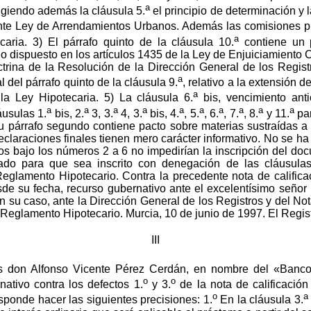
a
ingiendo además la cláusula 5.
el principio de determinación y l
gente Ley de Arrendamientos Urbanos. Además las comisiones pr
a
aria. 3) El párrafo quinto de la cláusula 10.
contiene un 
lo dispuesto en los artículos 1435 de la Ley de Enjuiciamiento C
trina de la Resolución de la Dirección General de los Regist
a
al del párrafo quinto de la cláusula 9.
, relativo a la extensión d
a
la Ley Hipotecaria. 5) La cláusula 6.
bis, vencimiento ant
a
a
a
a
a
a
a
a
a
a
áusulas 1.
bis, 2.
3, 3.
4, 3.
bis, 4.
, 5.
, 6.
, 7.
, 8.
y 11.
pa
su párrafo segundo contiene pacto sobre materias sustraídas a 
eclaraciones finales tienen mero carácter informativo. No se ha
os bajo los números 2 a 6 no impedirían la inscripción del doc
sado para que sea inscrito con denegación de las cláusulas
 Reglamento Hipotecario. Contra la precedente nota de califica
de su fecha, recurso gubernativo ante el excelentísimo señor 
n su caso, ante la Dirección General de los Registros y del Not
l Reglamento Hipotecario. Murcia, 10 de junio de 1997. El Regist
III
es don Alfonso Vicente Pérez Cerdán, en nombre del «Banc
o
o
ativo contra los defectos 1.
y 3.
de la nota de calificación
o
ponde hacer las siguientes precisiones: 1.
En la cláusula 3.