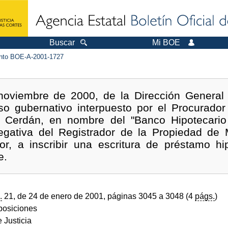
Buscar
Mi BOE
to BOE-A-2001-1727
oviembre de 2000, de la Dirección General 
rso gubernativo interpuesto por el Procurador
z Cerdán, en nombre del "Banco Hipotecari
egativa del Registrador de la Propiedad de
r, a inscribir una escritura de préstamo hip
e.
.
21, de 24 de enero de 2001, páginas 3045 a 3048 (4
págs.
)
sposiciones
e Justicia