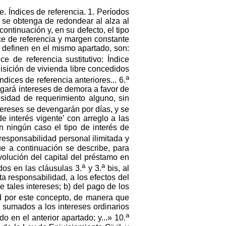
le. Índices de referencia. 1. Períodos
e se obtenga de redondear al alza al
ontinuación y, en su defecto, el tipo
ce de referencia y margen constante
e definen en el mismo apartado, son:
ice de referencia sustitutivo: Índice
sición de vivienda libre concedidos
a
dices de referencia anteriores... 6.
ngará intereses de demora a favor de
sidad de requerimiento alguno, sin
ntereses se devengarán por días, y se
e interés vigente’ con arreglo a las
 ningún caso el tipo de interés de
 responsabilidad personal ilimitada y
que a continuación se describe, para
volución del capital del préstamo en
a
a
dos en las cláusulas 3.
y 3.
bis, al
a responsabilidad, a los efectos del
 tales intereses; b) del pago de los
ad por este concepto, de manera que
ni sumados a los intereses ordinarios
a
 en el anterior apartado; y...» 10.