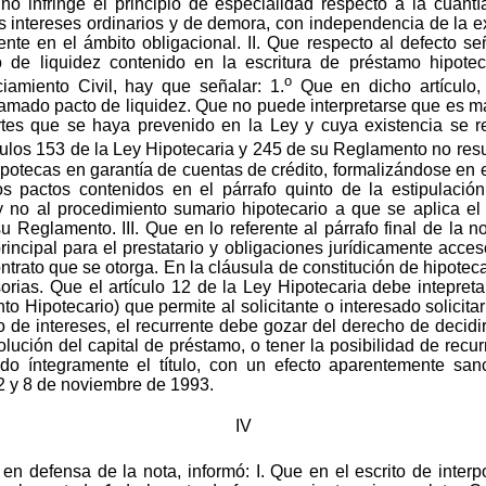
 no infringe el principio de especialidad respecto a la cuan
os intereses ordinarios y de demora, con independencia de la e
nte en el ámbito obligacional. II. Que respecto al defecto s
o de liquidez contenido en la escritura de préstamo hipoteca
o
iamiento Civil, hay que señalar: 1.
Que en dicho artículo, 
lamado pacto de liquidez. Que no puede interpretarse que es ma
rtes que se haya prevenido en la Ley y cuya existencia se r
culos 153 de la Ley Hipotecaria y 245 de su Reglamento no resu
ipotecas en garantía de cuentas de crédito, formalizándose en 
los pactos contenidos en el párrafo quinto de la estipulaci
 y no al procedimiento sumario hipotecario a que se aplica el 
u Reglamento. III. Que en lo referente al párrafo final de la n
incipal para el prestatario y obligaciones jurídicamente acce
ntrato que se otorga. En la cláusula de constitución de hipoteca
orias. Que el artículo 12 de la Ley Hipotecaria debe intepreta
 Hipotecario) que permite al solicitante o interesado solicitar 
 de intereses, el recurrente debe gozar del derecho de decidir 
olución del capital de préstamo, o tener la posibilidad de recu
ado íntegramente el título, con un efecto aparentemente san
2 y 8 de noviembre de 1993.
IV
en defensa de la nota, informó: I. Que en el escrito de interpo