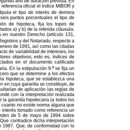
 segundo año de duración prevista. En
referencia oficial el índice MIBOR y
tipula el tipo de interés de demora
seis puntos porcentuales el tipo de
ción de hipoteca, fija los topes de
ados a) y b) de la referida cláusula.
a en nuestro Derecho (artículo 131,
Registros y del Notariado, respecto a
 enero de 1991, así como las citadas
cto de variabilidad de intereses, los
tores objetivos; esto es, índices de
actados en el documento calificado
a
ia. En la estipulación 9.
se fija un
rcero que se determine a los efectos
e la hipoteca, que se establezca una
ión en cuya garantía se constituye, de
ultarían de aplicación las reglas de
onde con la interpretación realizada
e la garantía hipotecaria (a todos los
or cuanto no existe norma alguna que
 de interés tomado como referencia un
a Orden de 5 de mayo de 1994 sobre
 Que contradice dicha interpretación
de 1987. Que, de conformidad con lo