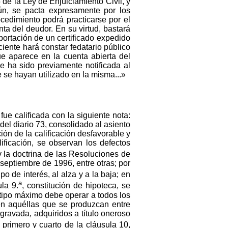
5 de la Ley de Enjuiciamiento Civil, y
ún, se pacta expresamente por los
cedimiento podrá practicarse por el
ta del deudor. En su virtud, bastará
aportación de un certificado expedido
iente hará constar fedatario público
ue aparece en la cuenta abierta del
e ha sido previamente notificada al
ue se hayan utilizado en la misma...»
ue calificada con la siguiente nota:
del diario 73, consolidado al asiento
ción de la calificación desfavorable y
ificación, se observan los defectos
 y la doctrina de las Resoluciones de
 septiembre de 1996, entre otras; por
ipo de interés, al alza y a la baja; en
a
la 9.
, constitución de hipoteca, se
 tipo máximo debe operar a todos los
 en aquéllas que se produzcan entre
 gravada, adquiridos a título oneroso
 primero y cuarto de la cláusula 10,