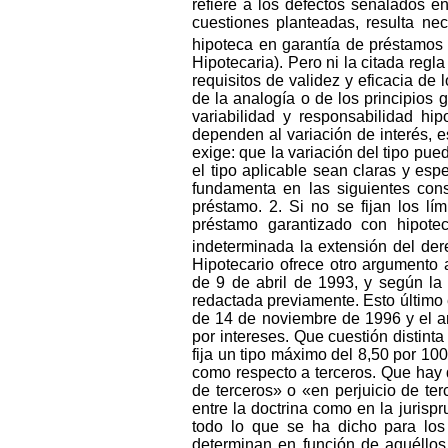
refiere a los defectos señalados e
cuestiones planteadas, resulta nec
hipoteca en garantía de préstamos d
Hipotecaria). Pero ni la citada reg
requisitos de validez y eficacia de 
de la analogía o de los principios g
variabilidad y responsabilidad hip
dependen al variación de interés, es
exige: que la variación del tipo pue
el tipo aplicable sean claras y esp
fundamenta en las siguientes cons
préstamo. 2. Si no se fijan los lí
préstamo garantizado con hipotec
indeterminada la extensión del derec
Hipotecario ofrece otro argumento 
de 9 de abril de 1993, y según l
redactada previamente. Esto último
de 14 de noviembre de 1996 y el a
por intereses. Que cuestión distinta
fija un tipo máximo del 8,50 por 100
como respecto a terceros. Que hay 
de terceros» o «en perjuicio de ter
entre la doctrina como en la juris
todo lo que se ha dicho para los
determinan en función de aquéllos,