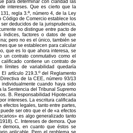
ue para determinar con claridad las
 de intereses. Que es cierto que la
a
131, regla 3.
, número 4, de la Ley
l o Código de Comercio establece los
e ser deducidos de la jurisprudencia,
currente no distingue entre pacto de
os índices, factores o datos de que
rina; pero no es el único, también se
iones que se establecen para calcular
mo, que es lo que ahora interesa, se
io un contrato conmutativo como el
 calificado contiene un contrato de
 límites de variabilidad quedaría
o
 El artículo 219.3.
del Reglamento
a Directiva de la CEE, número 93/13
 individualmente cuando haya sido
a la Sentencia del Tribunal Supremo
os. B. Responsabilidad Hipotecaria
or intereses. La escritura calificada
 efectos legales, tanto entre partes,
puede ser otro que el de «a efectos
tecarios» es algo generalizado tanto
 1918). C. Intereses de demora. Que
de demora, en cuanto que éstos se
ario aplicable. Pero el problema se