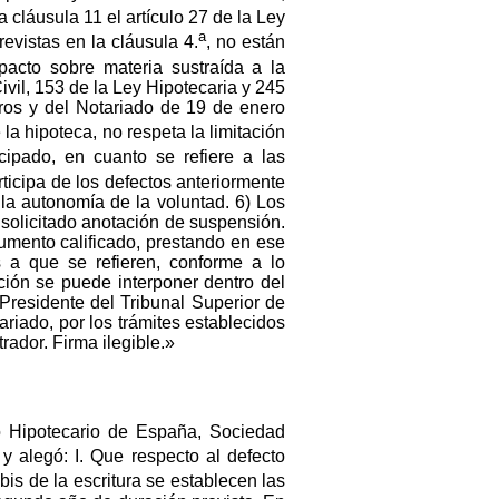
a cláusula 11 el artículo 27 de la Ley
a
evistas en la cláusula 4.
, no están
pacto sobre materia sustraída a la
ivil, 153 de la Ley Hipotecaria y 245
ros y del Notariado de 19 de enero
e la hipoteca, no respeta la limitación
icipado, en cuanto se refiere a las
rticipa de los defectos anteriormente
la autonomía de la voluntad. 6) Los
 solicitado anotación de suspensión.
umento calificado, prestando en ese
 a que se refieren, conforme a lo
ción se puede interponer dentro del
Presidente del Tribunal Superior de
ariado, por los trámites establecidos
rador. Firma ilegible.»
o Hipotecario de España, Sociedad
 y alegó: I. Que respecto al defecto
a
bis de la escritura se establecen las