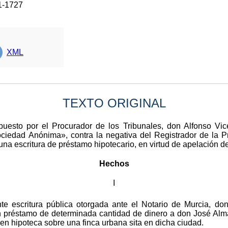
1-1727
XML
TEXTO ORIGINAL
rpuesto por el Procurador de los Tribunales, don Alfonso V
iedad Anónima», contra la negativa del Registrador de la 
una escritura de préstamo hipotecario, en virtud de apelación de
Hechos
I
te escritura pública otorgada ante el Notario de Murcia, d
 préstamo de determinada cantidad de dinero a don José Alm
n hipoteca sobre una finca urbana sita en dicha ciudad.