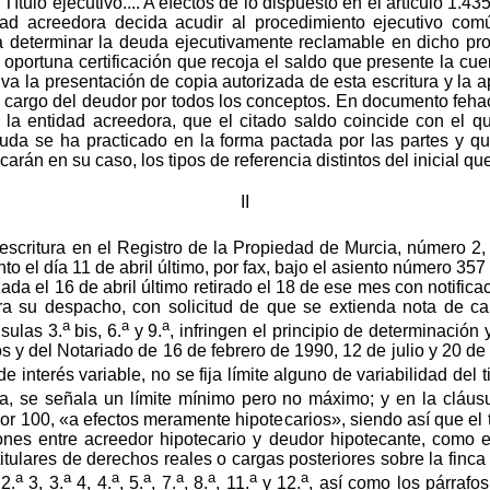
ítulo ejecutivo.... A efectos de lo dispuesto en el artículo 1.43
dad acreedora decida acudir al procedimiento ejecutivo com
ra determinar la deuda ejecutivamente reclamable en dicho pro
oportuna certificación que recoja el saldo que presente la cuen
tiva la presentación de copia autorizada de esta escritura y la 
a cargo del deudor por todos los conceptos. En documento fehac
 la entidad acreedora, que el citado saldo coincide con el q
euda se ha practicado en la forma pactada por las partes y qu
carán en su caso, los tipos de referencia distintos del inicial q
II
escritura en el Registro de la Propiedad de Murcia, número 2, f
el día 11 de abril último, por fax, bajo el asiento número 357 
ada el 16 de abril último retirado el 18 de ese mes con notifica
a su despacho, con solicitud de que se extienda nota de cal
a
a
a
sulas 3.
bis, 6.
y 9.
, infringen el principio de determinación
s y del Notariado de 16 de febrero de 1990, 12 de julio y 20 de
de interés variable, no se fija límite alguno de variabilidad del t
a, se señala un límite mínimo pero no máximo; y en la cláusu
or 100, «a efectos meramente hipotecarios», siendo así que el
ciones entre acreedor hipotecario y deudor hipotecante, como
titulares de derechos reales o cargas posteriores sobre la finca
a
a
a
a
a
a
a
a
 2.
3, 3.
4, 4.
, 5.
, 7.
, 8.
, 11.
y 12.
, así como los párrafos