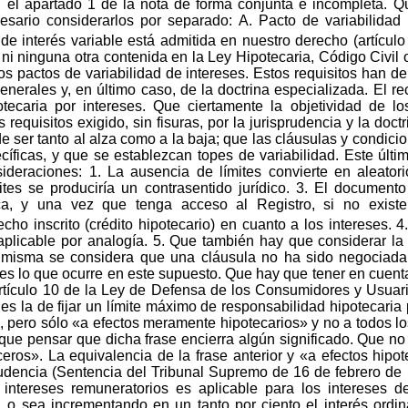
n el apartado 1 de la nota de forma conjunta e incompleta. Q
esario considerarlos por separado: A. Pacto de variabilidad
e interés variable está admitida en nuestro derecho (artículo 
la ni ninguna otra contenida en la Ley Hipotecaria, Código Civi
los pactos de variabilidad de intereses. Estos requisitos han d
enerales y, en último caso, de la doctrina especializada. El re
otecaria por intereses. Que ciertamente la objetividad de l
 requisitos exigido, sin fisuras, por la jurisprudencia y la doct
de ser tanto al alza como a la baja; que las cláusulas y condic
ecíficas, y que se establezcan topes de variabilidad. Este últi
ideraciones: 1. La ausencia de límites convierte en aleator
mites se produciría un contrasentido jurídico. 3. El documento
a, y una vez que tenga acceso al Registro, si no existen
ho inscrito (crédito hipotecario) en cuanto a los intereses. 4.
aplicable por analogía. 5. Que también hay que considerar l
a misma se considera que una cláusula no ha sido negociada
 es lo que ocurre en este supuesto. Que hay que tener en cuent
rtículo 10 de la Ley de Defensa de los Consumidores y Usuari
 es la de fijar un límite máximo de responsabilidad hipotecaria p
, pero sólo «a efectos meramente hipotecarios» y no a todos los
que pensar que dicha frase encierra algún significado. Que no 
ceros». La equivalencia de la frase anterior y «a efectos hipo
prudencia (Sentencia del Tribunal Supremo de 16 de febrero de
 intereses remuneratorios es aplicable para los intereses 
 o sea incrementando en un tanto por ciento el interés ordin