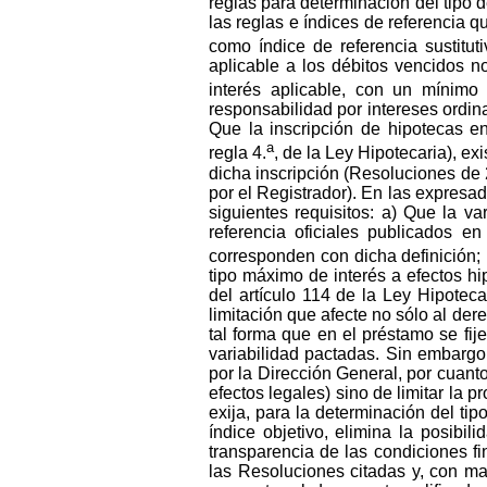
reglas para determinación del tipo d
las reglas e índices de referencia 
como índice de referencia sustitut
aplicable a los débitos vencidos n
interés aplicable, con un mínimo
responsabilidad por intereses ordina
Que la inscripción de hipotecas en
a
regla 4.
, de la Ley Hipotecaria), ex
dicha inscripción (Resoluciones de 
por el Registrador). En las expresad
siguientes requisitos: a) Que la va
referencia oficiales publicados e
corresponden con dicha definición; 
tipo máximo de interés a efectos hi
del artículo 114 de la Ley Hipoteca
limitación que afecte no sólo al dere
tal forma que en el préstamo se fij
variabilidad pactadas. Sin embargo,
por la Dirección General, por cuanto 
efectos legales) sino de limitar la
exija, para la determinación del tip
índice objetivo, elimina la posib
transparencia de las condiciones fi
las Resoluciones citadas y, con ma