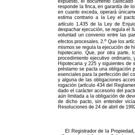
expuesto, el documento calificado
responde la finca, en garantía de l
en cuanto exceda, operará únicame
estima contrario a la Ley el pact
artículo 1.435 de la Ley de Enjuic
despachar ejecución, se regula el l
voluntad un convenio entre las pa
o
efectos procesales. 2.
Que los artí
mismos se regula la ejecución de h
hipotecario. Que, por otra parte, 
procedimiento ejecutivo ordinario,
Hipotecaria y 225 y siguientes de s
préstamo se pacta una obligación pr
esenciales para la perfección del co
y alguna de las obligaciones acces
rogación (artículo 434 del Reglamento
dado el carácter accesorio del pacto
aún limitada a la obligación de dev
de dicho pacto, sin entender vici
Resoluciones de 24 de abril de 199
El Registrador de la Propiedad, 