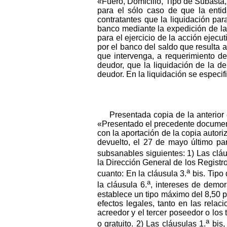
«Fuero, Domicilio, Tipo de Subasta, T
para el sólo caso de que la enti
contratantes que la liquidación pa
banco mediante la expedición de la 
para el ejercicio de la acción ejecu
por el banco del saldo que resulta 
que intervenga, a requerimiento de
deudor, que la liquidación de la d
deudor. En la liquidación se especifi
Presentada copia de la anterior 
«Presentado el precedente documento 
con la aportación de la copia autoriz
devuelto, el 27 de mayo último par
subsanables siguientes: 1) Las cláu
la Dirección General de los Registro
a
cuanto: En la cláusula 3.
bis. Tipo 
a
la cláusula 6.
, intereses de demor
establece un tipo máximo del 8,50 p
efectos legales, tanto en las rela
acreedor y el tercer poseedor o los 
a
o gratuito. 2) Las cláusulas 1.
bis,