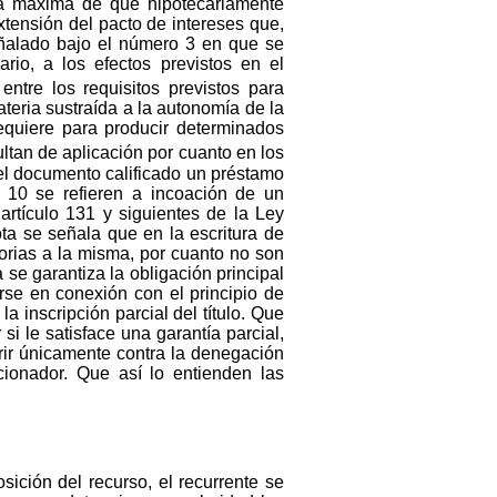
tía máxima de que hipotecariamente
xtensión del pacto de intereses que,
eñalado bajo el número 3 en que se
rio, a los efectos previstos en el
entre los requisitos previstos para
teria sustraída a la autonomía de la
equiere para producir determinados
ltan de aplicación por cuanto en los
el documento calificado un préstamo
ón 10 se refieren a incoación de un
artículo 131 y siguientes de la Ley
ota se señala que en la escritura de
sorias a la misma, por cuanto no son
 se garantiza la obligación principal
rse en conexión con el principio de
la inscripción parcial del título. Que
si le satisface una garantía parcial,
rrir únicamente contra la denegación
cionador. Que así lo entienden las
sición del recurso, el recurrente se