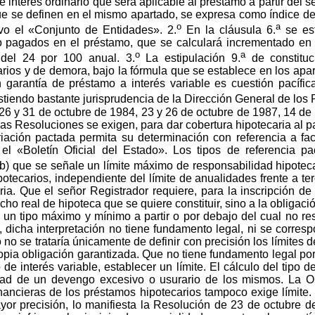
e interés ordinario que será aplicable al préstamo a partir del
que se definen en el mismo apartado, se expresa como índice de 
o
a
ivo el «Conjunto de Entidades». 2.
En la cláusula 6.
se es
o pagados en el préstamo, que se calculará incrementado en 
o
a
 del 24 por 100 anual. 3.
La estipulación 9.
de constitu
rios y de demora, bajo la fórmula que se establece en los apart
 garantía de préstamo a interés variable es cuestión pacífic
istiendo bastante jurisprudencia de la Dirección General de los 
26 y 31 de octubre de 1984, 23 y 26 de octubre de 1987, 14 de
as Resoluciones se exigen, para dar cobertura hipotecaria al pa
riación pactada permita su determinación con referencia a fac
n el «Boletín Oficial del Estado». Los tipos de referencia p
b) que se señale un límite máximo de responsabilidad hipotecar
potecarios, independiente del límite de anualidades frente a te
ria. Que el señor Registrador requiere, para la inscripción d
cho real de hipoteca que se quiere constituir, sino a la obligac
e un tipo máximo y mínimo a partir o por debajo del cual no res
 dicha interpretación no tiene fundamento legal, ni se corresp
no se trataría únicamente de definir con precisión los límites d
 propia obligación garantizada. Que no tiene fundamento legal p
o de interés variable, establecer un límite. El cálculo del tipo
ilidad de un devengo excesivo o usurario de los mismos. L
nancieras de los préstamos hipotecarios tampoco exige límite.
yor precisión, lo manifiesta la Resolución de 23 de octubre 