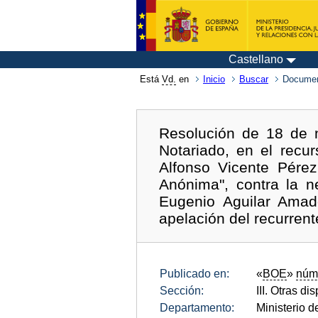
Castellano
Está
Vd.
en
Inicio
Buscar
Documen
Resolución de 18 de n
Notariado, en el recu
Alfonso Vicente Pére
Anónima", contra la n
Eugenio Aguilar Amado
apelación del recurrent
Publicado en:
«
BOE
»
núm
Sección:
III. Otras di
Departamento:
Ministerio d