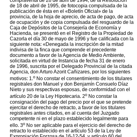
compraventa de 28 de abril de 1994, de la Resolución
de 18 de abril de 1995, de fotocopia compulsada de la
publicación de ésta en el «Boletín Oficial» de la
provincia, de la hoja de aprecio, de acta de pago, de acta
de ocupación y de copia compulsada del resguardo de la
Caja de Depósitos de la Consejería de Economía y
Hacienda, se presentó en el Registro de la Propiedad de
Cazorla el día 30 de mayo de 1996 y fue calificada con la
siguiente nota: «Denegada la inscripción de la mitad
indivisa de la finca que comprende el precedente
documento a favor de la Agencia de Medio Ambiente,
solicitada en virtud de Instancia de fecha 31 de enero
de 1996, suscrita por el Delegado Provincial de la citada
Agencia, don Arturo Azorit Cañizares, por los siguientes
o
motivos: 1.
No constar el consentimiento de los titulares
registrales don Manuel y don Benjamín Consuelo Díaz
Nieto y sus respectivas esposas, de conformidad con el
o
artículo 20 de la Ley Hipotecaria. 2
No constar la
consignación del pago del precio por el que se pretende
ejercitar el derecho de retracto, a favor de los titulares
registrales antes citados, en al cuenta del Juzgado
competente ni en el plazo establecido legalmente para
o
ello. 3
No ser aplicable para el ejercicio del derecho de
retracto lo establecido en el artículo 53 de la Ley de
Expropiación Forzosa de 16-12-54, y artículo 60 del