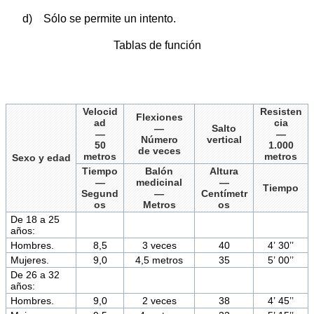
d) Sólo se permite un intento.
Tablas de función
Velocid
Resisten
Flexiones
ad
cia
—
Salto
—
—
Número
vertical
50
1.000
de veces
metros
metros
Sexo y edad
Tiempo
Balón
Altura
—
medicinal
—
Tiempo
Segund
—
Centímetr
os
Metros
os
De 18 a 25
años:
Hombres.
8,5
3 veces
40
4’ 30’’
Mujeres.
9,0
4,5 metros
35
5’ 00’’
De 26 a 32
años:
Hombres.
9,0
2 veces
38
4’ 45’’