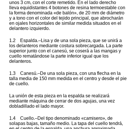
unos 3 cm, con el corte remetido. En el lado derecho
lleva equidistantes 4 botones de resina termoestable con
la forma denominada «de balón», de 20 mm de diámetro
y a tono con el color del tejido principal, que abrocharán
en ojales horizontales de similar medida situados en el
delantero izquierdo.
1.2 Espalda.–Lisa y de una sola pieza, que se unirá a
los delanteros mediante costura sobrecargada. La parte
superior junto con el canesú, se coserá a las mangas y
cuello rematándose la parte inferior igual que los
delanteros.
1.3 Canesú.–De una sola pieza, con una flecha en la
talla media de 150 mm medida en el centro y desde el pie
de cuello.
La unión de esta pieza en la espalda se realizará
mediante máquina de cerrar de dos agujas, una vez
dobladillado el lado mayor.
1.4 Cuello.–Del tipo denominado «camisero», de
solapas bajas, tamaño medio. La tapa del cuello tendrá,
en el centro de la espalda, una anchura aproximada