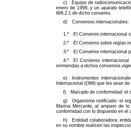
c) Equipo de radiocomunicacion
enero de 1999, y un aparato telefó
III/6.2.1 de dicho convenio.
d) Convenios internacionales:
1.º El Convenio internacional s
2.º El Convenio sobre reglas i
3.º El Convenio internacional 
4.º El Convenio internacional
enmiendas a dichos convenios vigen
e) Instrumentos internacionale
Internacional (OMI) que les sean de
f) Marcado de conformidad: el sí
g) Organismo notificado: el or
Marina Mercante, al amparo de lo 
conformidad con lo dispuesto en el a
h) Entidad colaboradora: entid
en su nombre realicen las inspeccio