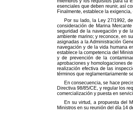
miembros y los requisitos para la e
esenciales que deben reunir, así c
Finalmente, establece la exigencia,
Por su lado, la Ley 27/1992, d
consideración de Marina Mercante d
seguridad de la navegación y de l
ambiente marino; y reconoce, en su 
asignadas a la Administración Gener
navegación y de la vida humana en 
establece la competencia del Minist
y de prevención de la contaminac
aprobaciones y homologaciones de lo
realización efectiva de las inspec
términos que reglamentariamente se
En consecuencia, se hace preciso
Directiva 98/85/CE, y regular los r
comercialización y puesta en servic
En su virtud, a propuesta del 
Ministros en su reunión del día 14 