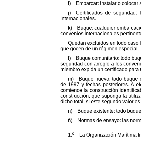
i) Embarcar: instalar o colocar
j) Certificados de seguridad:
internacionales.
k) Buque: cualquier embarcación,
convenios internacionales pertinent
Quedan excluidos en todo caso l
que gocen de un régimen especial.
l) Buque comunitario: todo buqu
seguridad con arreglo a los conveni
miembro expida un certificado para u
m) Buque nuevo: todo buque cuy
de 1997 y fechas posteriores. A ef
comience la construcción identific
construcción, que suponga la utiliz
dicho total, si este segundo valor e
n) Buque existente: todo buque
ñ) Normas de ensayo: las normas
o
1.
La Organización Marítima In