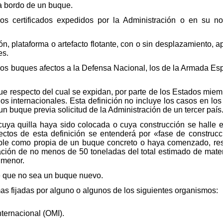
 a bordo de un buque.
 los certificados expedidos por la Administración o en su 
 plataforma o artefacto flotante, con o sin desplazamiento, ap
es.
os buques afectos a la Defensa Nacional, los de la Armada Esp
e respecto del cual se expidan, por parte de los Estados miem
os internacionales. Esta definición no incluye los casos en lo
n buque previa solicitud de la Administración de un tercer país
a quilla haya sido colocada o cuya construcción se halle en
ectos de esta definición se entenderá por «fase de construc
able como propia de un buque concreto o haya comenzado, res
ación de no menos de 50 toneladas del total estimado de mater
s menor.
 que no sea un buque nuevo.
 fijadas por alguno o algunos de los siguientes organismos:
ternacional (OMI).