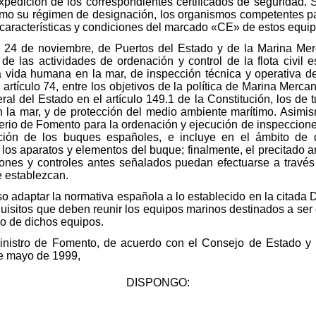
xpedición de los correspondientes certificados de seguridad. 
omo su régimen de designación, los organismos competentes pa
 características y condiciones del marcado «CE» de estos equip
e 24 de noviembre, de Puertos del Estado y de la Marina Merc
e las actividades de ordenación y control de la flota civil 
a vida humana en la mar, de inspección técnica y operativa d
artículo 74, entre los objetivos de la política de Marina Merc
al del Estado en el artículo 149.1 de la Constitución, los de t
la mar, y de protección del medio ambiente marítimo. Asimismo
erio de Fomento para la ordenación y ejecución de inspeccione
ión de los buques españoles, e incluye en el ámbito de d
s aparatos y elementos del buque; finalmente, el precitado art
ciones y controles antes señalados puedan efectuarse a travé
 establezcan.
 adaptar la normativa española a lo establecido en la citada D
equisitos que deben reunir los equipos marinos destinados a s
io de dichos equipos.
Ministro de Fomento, de acuerdo con el Consejo de Estado y 
de mayo de 1999,
DISPONGO: