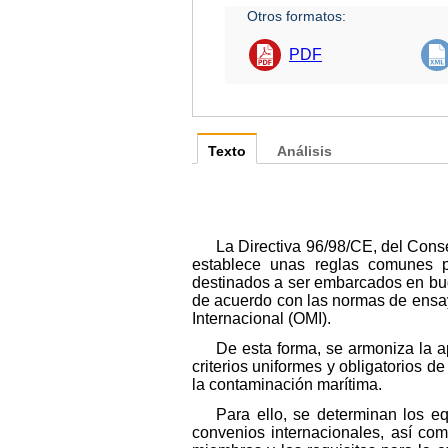
Otros formatos:
PDF
Texto
Análisis
La Directiva 96/98/CE, del Cons
establece unas reglas comunes pa
destinados a ser embarcados en buq
de acuerdo con las normas de ensay
Internacional (OMI).
De esta forma, se armoniza la 
criterios uniformes y obligatorios d
la contaminación marítima.
Para ello, se determinan los e
convenios internacionales, así co