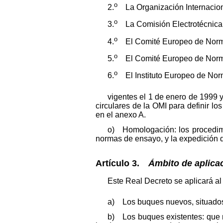
o
2.
La Organización Internacion
o
3.
La Comisión Electrotécnica I
o
4.
El Comité Europeo de Norma
o
5.
El Comité Europeo de Norma
o
6.
El Instituto Europeo de Nor
vigentes el 1 de enero de 1999 
circulares de la OMI para definir 
en el anexo A.
o) Homologación: los procedimi
normas de ensayo, y la expedición d
Artículo 3.
Ámbito de aplicac
Este Real Decreto se aplicará al
a) Los buques nuevos, situados 
b) Los buques existentes: que n