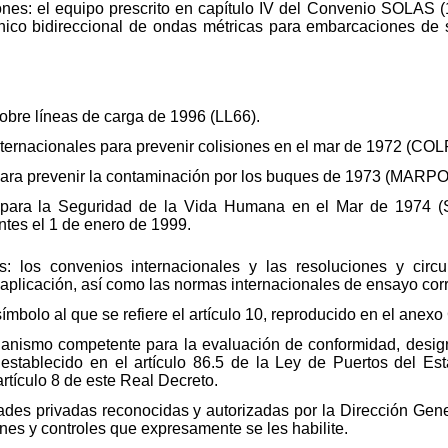
es: el equipo prescrito en capítulo IV del Convenio SOLAS (1
nico bidireccional de ondas métricas para embarcaciones de su
obre líneas de carga de 1996 (LL66).
nternacionales para prevenir colisiones en el mar de 1972 (
para prevenir la contaminación por los buques de 1973 (MARPO
 para la Seguridad de la Vida Humana en el Mar de 1974 (S
tes el 1 de enero de 1999.
s: los convenios internacionales y las resoluciones y circ
 aplicación, así como las normas internacionales de ensayo cor
mbolo al que se refiere el artículo 10, reproducido en el anexo
ganismo competente para la evaluación de conformidad, design
establecido en el artículo 86.5 de la Ley de Puertos del Es
rtículo 8 de este Real Decreto.
ades privadas reconocidas y autorizadas por la Dirección Gen
nes y controles que expresamente se les habilite.