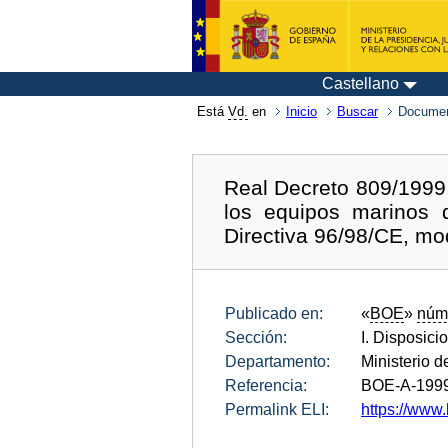
Castellano
Está
Vd.
en
Inicio
Buscar
Documen
Real Decreto 809/1999,
los equipos marinos 
Directiva 96/98/CE, mod
Publicado en:
«
BOE
»
núm
Sección:
I. Disposici
Departamento:
Ministerio 
Referencia:
BOE-A-199
Permalink ELI:
https://www.