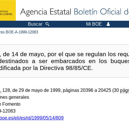
Buscar
Mi BOE
to BOE-A-1999-12083
 de 14 de mayo, por el que se regulan los requ
destinados a ser embarcados en los buques
ificada por la Directiva 98/85/CE.
.
128, de 29 de mayo de 1999, páginas 20396 a 20425 (30
pág
ones generales
de Fomento
9-12083
boe.es/eli/es/rd/1999/05/14/809