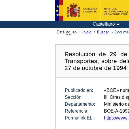
Castellano
Está
Vd.
en
Inicio
Buscar
Documen
Resolución de 29 de 
Transportes, sobre del
27 de octubre de 1994 y
Publicado en:
«
BOE
»
núm
Sección:
III. Otras di
Departamento:
Ministerio 
Referencia:
BOE-A-199
Permalink ELI:
https://www.