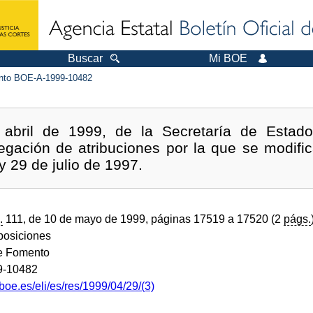
Buscar
Mi BOE
to BOE-A-1999-10482
abril de 1999, de la Secretaría de Estado 
egación de atribuciones por la que se modifi
 29 de julio de 1997.
.
111, de 10 de mayo de 1999, páginas 17519 a 17520 (2
págs.
sposiciones
de Fomento
9-10482
boe.es/eli/es/res/1999/04/29/(3)