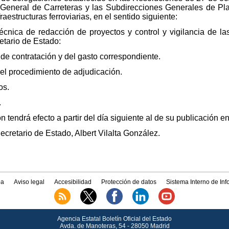
 General de Carreteras y las Subdirecciones Generales de Pla
raestructuras ferroviarias, en el sentido siguiente:
técnica de redacción de proyectos y control y vigilancia de 
etario de Estado:
de contratación y del gasto correspondiente.
del procedimiento de adjudicación.
os.
.
endrá efecto a partir del día siguiente al de su publicación en 
ecretario de Estado, Albert Vilalta González.
a
Aviso legal
Accesibilidad
Protección de datos
Sistema Interno de In
Agencia Estatal Boletín Oficial del Estado
Avda.
de Manoteras, 54 - 28050 Madrid