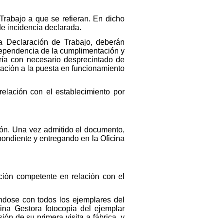
Trabajo a que se refieran. En dicho
de incidencia declarada.
a Declaración de Trabajo, deberán
ndependencia de la cumplimentación y
ría con necesario desprecintado de
lación a la puesta en funcionamiento
relación con el establecimiento por
ción. Una vez admitido el documento,
pondiente y entregando en la Oficina
ción competente en relación con el
dándose con todos los ejemplares del
icina Gestora fotocopia del ejemplar
ón de su primera visita a fábrica, y