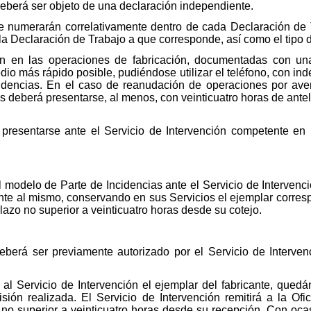
eberá ser objeto de una declaración independiente.
se numerarán correlativamente dentro de cada Declaración de 
la Declaración de Trabajo a que corresponde, así como el tipo 
an en las operaciones de fabricación, documentadas con un
edio más rápido posible, pudiéndose utilizar el teléfono, con i
ncidencias. En el caso de reanudación de operaciones por ave
as deberá presentarse, al menos, con veinticuatro horas de ante
 presentarse ante el Servicio de Intervención competente en 
el modelo de Parte de Incidencias ante el Servicio de Interven
ante al mismo, conservando en sus Servicios el ejemplar corres
lazo no superior a veinticuatro horas desde su cotejo.
eberá ser previamente autorizado por el Servicio de Interven
ax al Servicio de Intervención el ejemplar del fabricante, que
misión realizada. El Servicio de Intervención remitirá a la Of
no superior a veinticuatro horas desde su recepción. Con ocasi