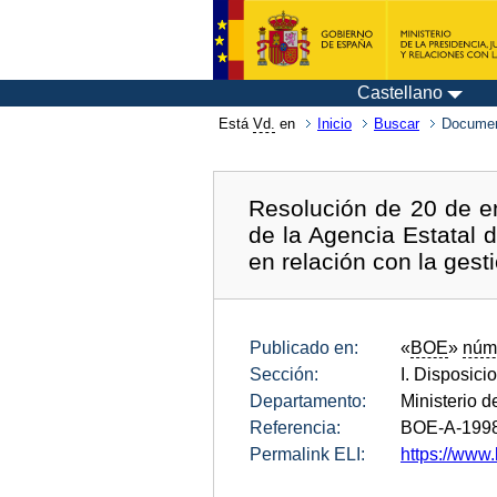
Castellano
Está
Vd.
en
Inicio
Buscar
Documen
Resolución de 20 de e
de la Agencia Estatal 
en relación con la gest
Publicado en:
«
BOE
»
núm
Sección:
I. Disposici
Departamento:
Ministerio 
Referencia:
BOE-A-199
Permalink ELI:
https://www.