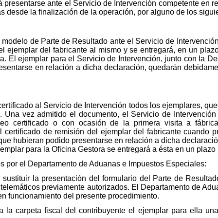
 presentarse ante el Servicio de Intervención competente en re
as desde la finalización de la operación, por alguno de los sigu
l modelo de Parte de Resultado ante el Servicio de Intervenció
l ejemplar del fabricante al mismo y se entregará, en un plazo 
a. El ejemplar para el Servicio de Intervención, junto con la D
esentarse en relación a dicha declaración, quedarán debidament
o certificado al Servicio de Intervención todos los ejemplares, 
ada. Una vez admitido el documento, el Servicio de Intervención
eo certificado o con ocasión de la primera visita a fábric
l certificado de remisión del ejemplar del fabricante cuando 
s que hubieran podido presentarse en relación a dicha declarac
ejemplar para la Oficina Gestora se entregará a ésta en un plazo 
os por el Departamento de Aduanas e Impuestos Especiales:
n sustituir la presentación del formulario del Parte de Result
telemáticos previamente autorizados. El Departamento de Adu
en funcionamiento del presente procedimiento.
a la carpeta fiscal del contribuyente el ejemplar para ella u