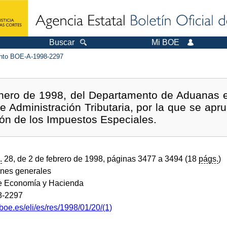
Buscar
Mi BOE
to BOE-A-1998-2297
nero de 1998, del Departamento de Aduanas 
de Administración Tributaria, por la que se ap
ión de los Impuestos Especiales.
.
28, de 2 de febrero de 1998, páginas 3477 a 3494 (18
págs.
)
ones generales
de Economía y Hacienda
8-2297
boe.es/eli/es/res/1998/01/20/(1)