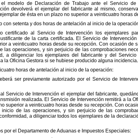
r el modelo de Declaración de Trabajo ante el Servicio de 
nción devolverá el ejemplar del fabricante al mismo, conserv
ejemplar de ésta en un plazo no superior a veinticuatro horas d
o con setenta y dos horas de antelación al inicio de la operació
reo certificado al Servicio de Intervención los ejemplares p
tificante de la carta certificada. El Servicio de Intervención 
ior a veinticuatro horas desde su recepción. Con ocasión de su
 de las operaciones, y sin perjuicio de las comprobaciones nece
 a diligenciar los ejemplares del fabricante y del Servicio
a la Oficina Gestora si se hubiese producido alguna incidencia.
icuatro horas de antelación al inicio de la operación:
eberá ser previamente autorizado por el Servicio de Interven
ax al Servicio de Intervención el ejemplar del fabricante, qued
ransmisión realizada. El Servicio de Intervención remitirá a la 
o superior a veinticuatro horas desde su recepción. Con ocasión
l inicio de las operaciones, y sin perjuicio de las comproba
conformidad, a diligenciar todos los ejemplares de la declaraci
os por el Departamento de Aduanas e Impuestos Especiales: