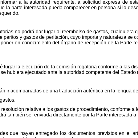
nformar a la autoridad requirente, a solicitud expresa de est
 que la parte interesada pueda comparecer en persona si lo des
requerido.
torias no podrá dar lugar al reembolso de gastos, cualquiera 
e peritos y gastos de peritación, cuyo importe y naturaleza se 
 poner en conocimiento del órgano de recepción de la Parte re
dé lugar la ejecución de la comisión rogatoria conforme a las d
a se hubiera ejecutado ante la autoridad competente del Estado 
án ir acompañadas de una traducción auténtica en la lengua de 
 gastos.
 resolución relativa a los gastos de procedimiento, conforme a 
á también ser enviada directamente por la Parte interesada a l
ades que hayan entregado los documentos previstos en el ar