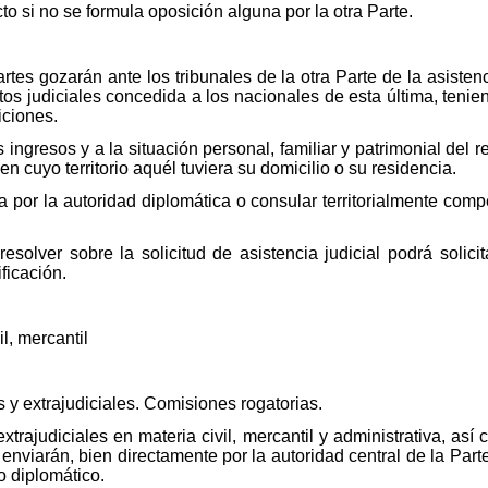
cto si no se formula oposición alguna por la otra Parte.
tes gozarán ante los tribunales de la otra Parte de la asistenc
os judiciales concedida a los nacionales de esta última, tenie
iciones.
os ingresos y a la situación personal, familiar y patrimonial del
n cuyo territorio aquél tuviera su domicilio o su residencia.
a por la autoridad diplomática o consular territorialmente comp
resolver sobre la solicitud de asistencia judicial podrá solic
ficación.
il, mercantil
s y extrajudiciales. Comisiones rogatorias.
xtrajudiciales en materia civil, mercantil y administrativa, as
nviarán, bien directamente por la autoridad central de la Parte
o diplomático.