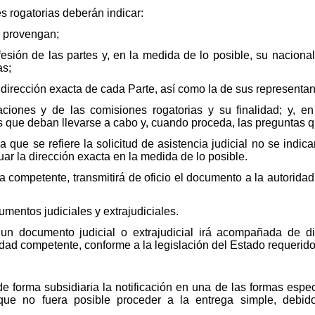
es rogatorias deberán indicar:
e provengan;
fesión de las partes y, en la medida de lo posible, su naciona
as;
la dirección exacta de cada Parte, así como la de sus representan
caciones y de las comisiones rogatorias y su finalidad; y, e
os que deban llevarse a cabo y, cuando proceda, las preguntas q
a que se refiere la solicitud de asistencia judicial no se indica
uar la dirección exacta en la medida de lo posible.
ra competente, transmitirá de oficio el documento a la autorida
mentos judiciales y extrajudiciales.
e un documento judicial o extrajudicial irá acompañada de d
idad competente, conforme a la legislación del Estado requerido
de forma subsidiaria la notificación en una de las formas espec
que no fuera posible proceder a la entrega simple, debid