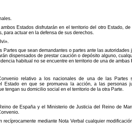
nales.
bos Estados disfrutarán en el territorio del otro Estado, de li
s, para actuar en la defensa de sus derechos.
lvi».
s Partes que sean demandantes o partes ante las autoridades ju
estarán dispensados de prestar caución o depósito alguno, cua
idencia habitual no se encuentre en territorio de una de ambas 
onvenio relativo a los nacionales de una de las Partes s
el Estado en que se promueva la acción, a las personas jur
e tengan su domicilio social en el territorio de la otra Parte.
l Reino de España y el Ministerio de Justicia del Reino de M
Convenio.
 recíprocamente mediante Nota Verbal cualquier modificación