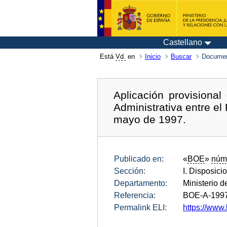
Castellano
Está
Vd.
en
Inicio
Buscar
Documen
Aplicación provisional
Administrativa entre e
mayo de 1997.
Publicado en:
«
BOE
»
núm
Sección:
I. Disposici
Departamento:
Ministerio d
Referencia:
BOE-A-199
Permalink ELI:
https://www.