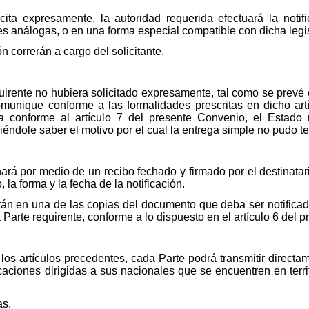
licita expresamente, la autoridad requerida efectuará la noti
nes análogas, o en una forma especial compatible con dicha legi
n correrán a cargo del solicitante.
irente no hubiera solicitado expresamente, tal como se prevé en
nique conforme a las formalidades prescritas en dicho artíc
a conforme al artículo 7 del presente Convenio, el Estado 
éndole saber el motivo por el cual la entrega simple no pudo te
hará por medio de un recibo fechado y firmado por el destinatar
la forma y la fecha de la notificación.
rarán en una de las copias del documento que deba ser notifica
a Parte requirente, conforme a lo dispuesto en el artículo 6 del
n los artículos precedentes, cada Parte podrá transmitir direc
caciones dirigidas a sus nacionales que se encuentren en territ
as.