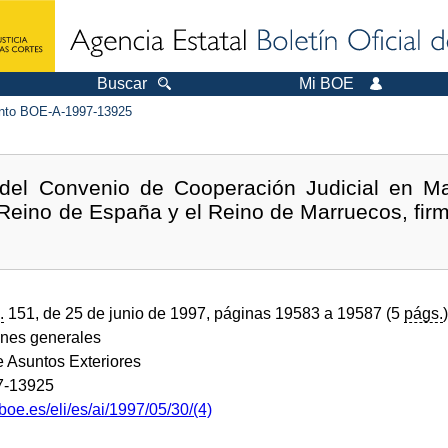
Buscar
Mi BOE
to BOE-A-1997-13925
 del Convenio de Cooperación Judicial en Mat
l Reino de España y el Reino de Marruecos, fir
.
151, de 25 de junio de 1997, páginas 19583 a 19587 (5
págs.
)
ones generales
e Asuntos Exteriores
7-13925
boe.es/eli/es/ai/1997/05/30/(4)