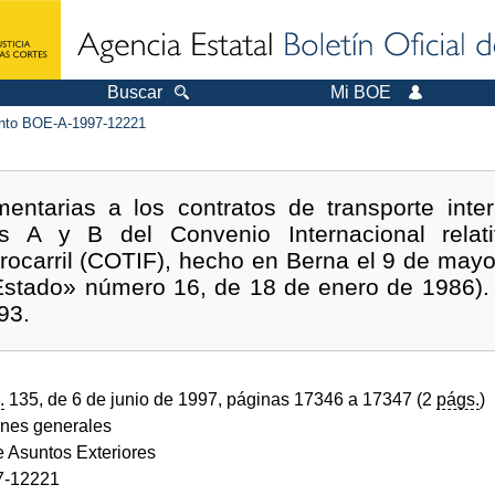
Buscar
Mi BOE
to BOE-A-1997-12221
entarias a los contratos de transporte inter
s A y B del Convenio Internacional relat
rrocarril (COTIF), hecho en Berna el 9 de may
l Estado» número 16, de 18 de enero de 1986)
93.
.
135, de 6 de junio de 1997, páginas 17346 a 17347 (2
págs.
)
ones generales
e Asuntos Exteriores
7-12221