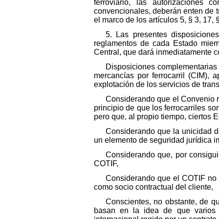
ferroviario, las autorizaciones 
convencionales, deberán enten de tr
el marco de los artículos 5, § 3, 17, §
5. Las presentes disposicione
reglamentos de cada Estado miemb
Central, que dará inmediatamente 
Disposiciones complementarias po
mercancías por ferrocarril (CIM), 
explotación de los servicios de tran
Considerando que el Convenio re
principio de que los ferrocarriles so
pero que, al propio tiempo, ciertos
Considerando que la unicidad de
un elemento de seguridad jurídica imp
Considerando que, por consiguie
COTIF,
Considerando que el COTIF no pr
como socio contractual del cliente,
Conscientes, no obstante, de q
basan en la idea de que varios fe