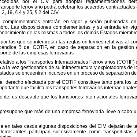
concedidas por el CIV para adoptar reglamentaciones dero
ansporte ferroviario podrá celebrar los acuerdos contractuale
 2, 19, § 4 y 25, § 2 del CIV.
s complementarias entrarán en vigor y serán publicadas en 
ro. Las disposiciones complementarias y su entrada en vig
conocimiento de las mismas a todos los demás Estados miembro
r las que se interpretan las reglas uniformes relativas al con
apéndice B del COTIF, en caso de separación en la gestión de 
sporte de las empresas ferroviarias
lativo a los Transportes Internacionales Ferroviarios (COTIF)
n a la vez gestionarios de su infraestructura y explotadores de lo
 Estados se encuentran incursos en un proceso de separación de
l derecho efectuada por el COTIF constituye tanto para los us
ortante que facilita los transportes ferroviarios internacionales
nte, es deseable que los transportes internacionales ferrovia
esupone que más de una empresa ferroviaria lleve a cabo un t
ue en tales casos algunas disposiciones del CIM dejarán de t
rrocarriles participan sucesivamente como transportistas 