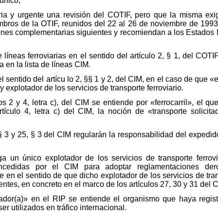
 único,
a y urgente una revisión del COTIF, pero que la misma exige
bros de la OTIF, reunidos del 22 al 26 de noviembre de 1993
iciones complementarias siguientes y recomiendan a los Estados
de líneas ferroviarias en el sentido del artículo 2, § 1, del CO
a en la lista de líneas CIM.
 sentido del artícu lo 2, §§ 1 y 2, del CIM, en el caso de que «el
y explotador de los servicios de transporte ferroviario.
s 2 y 4, letra c), del CIM se entiende por «ferrocarril», el qu
rtículo 4, letra c) del CIM, la noción de «transporte solic
, § 3 y 25, § 3 del CIM regularán la responsabilidad del expedi
a un único explotador de los servicios de transporte ferrovi
concedidas por el CIM para adoptar reglamentaciones dero
en el sentido de que dicho explotador de los servicios de trans
ntes, en concreto en el marco de los artículos 27, 30 y 31 del 
culador(a)» en el RIP se entiende el organismo que haya regis
r utilizados en tráfico internacional.