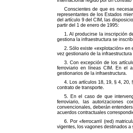
internacional regido por un contrato
Conscientes de que es necesari
representantes de los Estados miem
del artículo 9 del CIM, las dispos
partir del 1 de enero de 1995:
1. Al producirse la inscripción 
gestiona la infraestructura se inscrib
2. Sólo existe «explotación» en el
vez gestionario de la infraestructura 
3. Con excepción de los artículo
ferroviario en líneas CIM. En el a
gestionarios de la infraestructura.
4. Los artículos 18, 19, § 4, 20
contrato de transporte.
5. En el caso de que interveng
ferroviario, las autorizaciones 
convencionales, deberán entenderse 
acuerdos contractuales correspondie
6. Por «ferrocarril (red) matri
vigentes, los vagones destinados a se