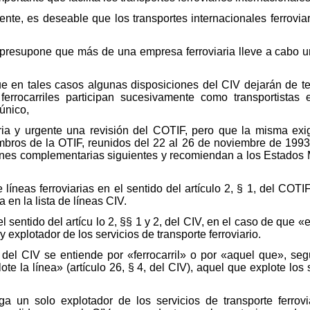
nte, es deseable que los transportes internacionales ferrovia
esupone que más de una empresa ferroviaria lleve a cabo un t
ue en tales casos algunas disposiciones del CIV dejarán de t
rrocarriles participan sucesivamente como transportistas 
 único,
a y urgente una revisión del COTIF, pero que la misma exige
bros de la OTIF, reunidos del 22 al 26 de noviembre de 1993
iciones complementarias siguientes y recomiendan a los Estados
de líneas ferroviarias en el sentido del artículo 2, § 1, del CO
a en la lista de líneas CIV.
 sentido del artícu lo 2, §§ 1 y 2, del CIV, en el caso de que «el
y explotador de los servicios de transporte ferroviario.
 del CIV se entiende por «ferrocarril» o por «aquel que», segú
te la línea» (artículo 26, § 4, del CIV), aquel que explote los 
a un solo explotador de los servicios de transporte ferrovia