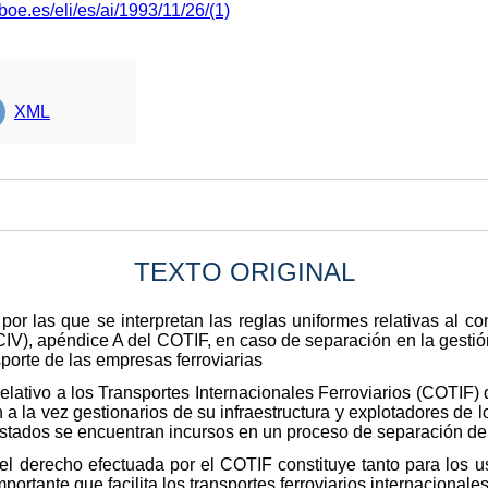
boe.es/eli/es/ai/1993/11/26/(1)
XML
TEXTO ORIGINAL
r las que se interpretan las reglas uniformes relativas al con
(CIV), apéndice A del COTIF, en caso de separación en la gestión 
sporte de las empresas ferroviarias
lativo a los Transportes Internacionales Ferroviarios (COTIF)
n a la vez gestionarios de su infraestructura y explotadores de lo
 Estados se encuentran incursos en un proceso de separación de
l derecho efectuada por el COTIF constituye tanto para los us
ortante que facilita los transportes ferroviarios internacionales