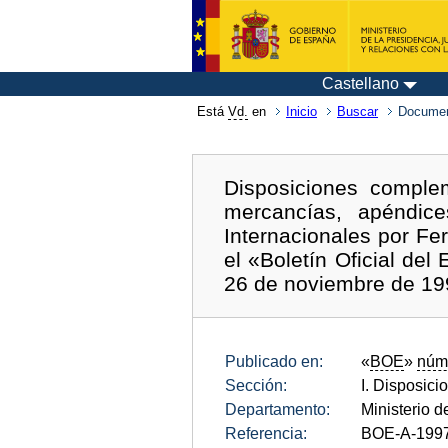
Castellano
Está
Vd.
en
Inicio
Buscar
Documen
Disposiciones complem
mercancías, apéndice
Internacionales por Fe
el «Boletín Oficial de
26 de noviembre de 19
Publicado en:
«
BOE
»
núm
Sección:
I. Disposici
Departamento:
Ministerio d
Referencia:
BOE-A-199