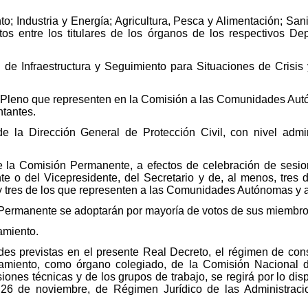
o; Industria y Energía; Agricultura, Pesca y Alimentación; S
tos entre los titulares de los órganos de los respectivos D
 de Infraestructura y Seguimiento para Situaciones de Crisis 
l Pleno que representen en la Comisión a las Comunidades Aut
ntantes.
 de la Dirección General de Protección Civil, con nivel admi
 de la Comisión Permanente, a efectos de celebración de sesi
nte o del Vicepresidente, del Secretario y de, al menos, tres 
y tres de los que representen a las Comunidades Autónomas y a
 Permanente se adoptarán por mayoría de votos de sus miembro
amiento.
ades previstas en el presente Real Decreto, el régimen de con
namiento, como órgano colegiado, de la Comisión Nacional d
nes técnicas y de los grupos de trabajo, se regirá por lo dispu
 26 de noviembre, de Régimen Jurídico de las Administraci