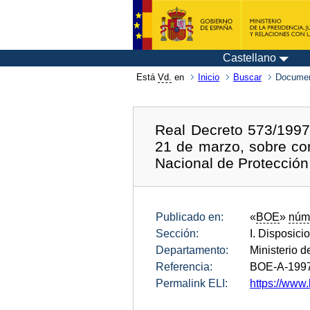
Castellano
Está
Vd.
en
Inicio
Buscar
Documen
Real Decreto 573/1997,
21 de marzo, sobre co
Nacional de Protección 
Publicado en:
«
BOE
»
núm
Sección:
I. Disposici
Departamento:
Ministerio de
Referencia:
BOE-A-199
Permalink ELI:
https://www.