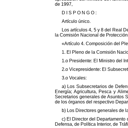
de 1997,
D I S P O N G O :
Artículo único.
Los artículos 4, 5 y 8 del Real
la Comisión Nacional de Protección 
«Artículo 4. Composición del Pl
1. El Pleno de la Comisión Nacio
1.o Presidente: El Ministro del Int
2.o Vicepresidente: El Subsecretar
3.o Vocales:
a) Los Subsecretarios de Defen
Energía; Agricultura, Pesca y Ali
Secretarios generales de Asuntos So
de los órganos del respectivo Depar
b) Los Directores generales de la
c) El Director del Departamento 
Defensa, de Política Interior, de Tr