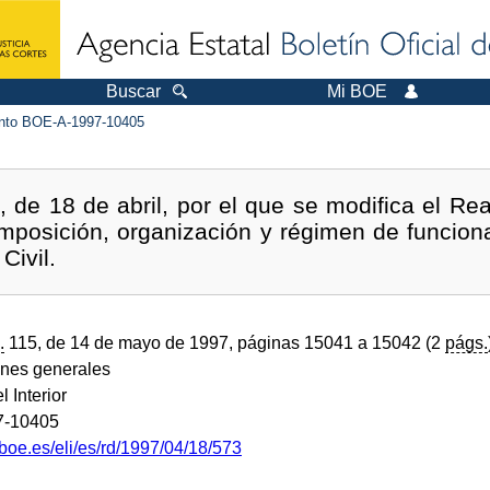
Buscar
Mi BOE
to BOE-A-1997-10405
 de 18 de abril, por el que se modifica el Re
mposición, organización y régimen de funcion
Civil.
.
115, de 14 de mayo de 1997, páginas 15041 a 15042 (2
págs.
ones generales
l Interior
7-10405
boe.es/eli/es/rd/1997/04/18/573