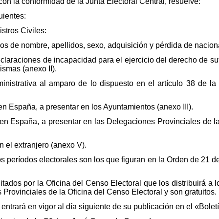
y con la conformidad de la Junta Electoral Central, resuelve:
uientes:
istros Civiles:
s de nombre, apellidos, sexo, adquisición y pérdida de naciona
laraciones de incapacidad para el ejercicio del derecho de sufr
ismas (anexo II).
inistrativa al amparo de lo dispuesto en el artículo 38 de l
en España, a presentar en los Ayuntamientos (anexo III).
 en España, a presentar en las Delegaciones Provinciales de l
n el extranjero (anexo V).
los períodos electorales son los que figuran en la Orden de 21 d
dos por la Oficina del Censo Electoral que los distribuirá a l
Provinciales de la Oficina del Censo Electoral y son gratuitos.
ntrará en vigor al día siguiente de su publicación en el «Boletí