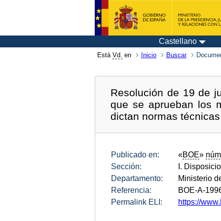
Castellano
Está
Vd.
en
Inicio
Buscar
Documen
Resolución de 19 de ju
que se aprueban los m
dictan normas técnicas 
Publicado en:
«
BOE
»
núm
Sección:
I. Disposici
Departamento:
Ministerio 
Referencia:
BOE-A-199
Permalink ELI:
https://www.