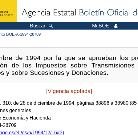
Buscar
Mi BOE
to BOE-A-1994-28709
mbre de 1994 por la que se aprueban los pr
tión de los Impuestos sobre Transmisiones 
s y sobre Sucesiones y Donaciones.
[Vigencia agotada]
.
310, de 28 de diciembre de 1994, páginas 38896 a 38980 (85
ones generales
de Economía y Hacienda
4-28709
boe.es/eli/es/o/1994/12/16/(3)