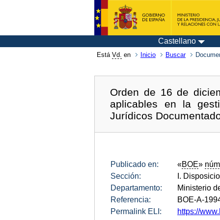
Castellano
Está
Vd.
en
Inicio
Buscar
Documen
Orden de 16 de dicie
aplicables en la ges
Jurídicos Documentado
Publicado en:
«
BOE
»
núm
Sección:
I. Disposici
Departamento:
Ministerio 
Referencia:
BOE-A-199
Permalink ELI:
https://www.