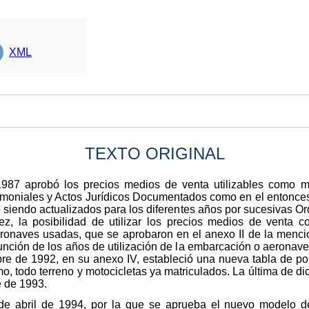
XML
TEXTO ORIGINAL
87 aprobó los precios medios de venta utilizables como m
imoniales y Actos Jurídicos Documentados como en el entonce
 siendo actualizados para los diferentes años por sucesivas O
ez, la posibilidad de utilizar los precios medios de vent
ronaves usadas, que se aprobaron en el anexo II de la menci
nción de los años de utilización de la embarcación o aeronave 
bre de 1992, en su anexo IV, estableció una nueva tabla de po
smo, todo terreno y motocicletas ya matriculados. La última de d
e de 1993.
 de abril de 1994, por la que se aprueba el nuevo modelo d