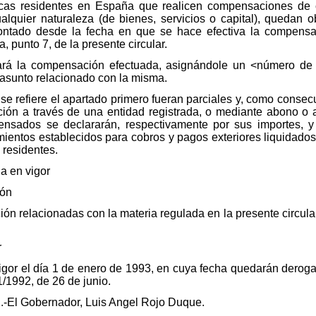
ídicas residentes en España que realicen compensaciones de
alquier naturaleza (de bienes, servicios o capital), quedan 
ntado desde la fecha en que se hace efectiva la compensac
, punto 7, de la presente circular.
ará la compensación efectuada, asignándole un <número de
r asunto relacionado con la misma.
se refiere el apartado primero fueran parciales y, como consec
ción a través de una entidad registrada, o mediante abono o
ensados se declararán, respectivamente por sus importes, 
imientos establecidos para cobros y pagos exteriores liquidados
 residentes.
da en vigor
ión
ón relacionadas con la materia regulada en la presente circular
r
 vigor el día 1 de enero de 1993, en cuya fecha quedarán derog
/1992, de 26 de junio.
.-El Gobernador, Luis Angel Rojo Duque.