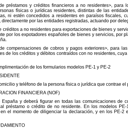
e préstamos y créditos financieros a no residentes>, para lo
sonas físicas o jurídicas residentes, distintas de las entidad
s, ni estén concedidos a residentes en paraísos fiscales, cu
directamente por las entidades registradas, actuando por dele
créditos a no residentes para exportaciones de bienes y servici
te por los expotadores españoles de bienes y servicios, por pl
aña.
de compensaciones de cobros y pagos exteriores>, para la
tes de los créditos y débitos contraídos con no residentes, cuy
entación de los formularios modelos PE-1 y PE-2
ESIDENTE
omicilio y teléfono de la persona física o jurídica que contrae el
RACION FINANCIERA (NOF)
 España y deberá figurar en todas las comunicaciones de co
os al préstamo o crédito de no residente. En los modelos PE
en el momento de diligenciar la declaración, y en los PE-2 e
EUDAMIENTO