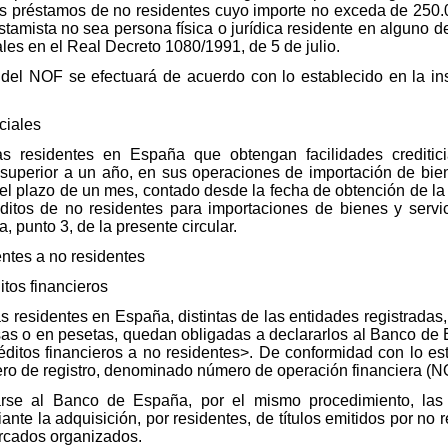
s préstamos de no residentes cuyo importe no exceda de 250.0
stamista no sea persona física o jurídica residente en alguno de 
cales en el Real Decreto 1080/1991, de 5 de julio.
 del NOF se efectuará de acuerdo con lo establecido en la in
ciales
cas residentes en España que obtengan facilidades creditic
o superior a un año, en sus operaciones de importación de bie
l plazo de un mes, contado desde la fecha de obtención de la 
ditos de no residentes para importaciones de bienes y servic
, punto 3, de la presente circular.
entes a no residentes
tos financieros
cas residentes en España, distintas de las entidades registrada
visas o en pesetas, quedan obligadas a declararlos al Banco d
ditos financieros a no residentes>. De conformidad con lo esta
 de registro, denominado número de operación financiera (NO
arse al Banco de España, por el mismo procedimiento, las
nte la adquisición, por residentes, de títulos emitidos por no 
rcados organizados.