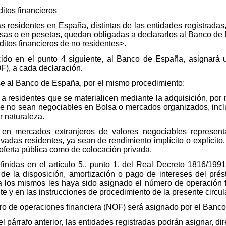
itos financieros
cas residentes en España, distintas de las entidades registrada
ivisas o en pesetas, quedan obligadas a declararlos al Banco d
itos financieros de no residentes>.
cido en el punto 4 siguiente, al Banco de España, asignará
F), a cada declaración.
se al Banco de España, por el mismo procedimiento:
a residentes que se materialicen mediante la adquisición, por n
que no sean negociables en Bolsa o mercados organizados, inc
r naturaleza.
en mercados extranjeros de valores negociables representa
vadas residentes, ya sean de rendimiento implícito o explícito,
 oferta pública como de colocación privada.
efinidas en el artículo 5., punto 1, del Real Decreto 1816/199
e la disposición, amortización o pago de intereses del prést
 a los mismos les haya sido asignado el número de operación 
te y en las instrucciones de procedimiento de la presente circul
ero de operaciones financiera (NOF) será asignado por el Banc
 el párrafo anterior, las entidades registradas podrán asignar, 