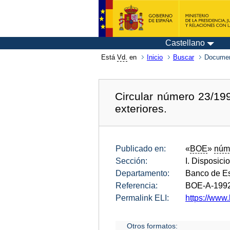
Castellano
Está
Vd.
en
Inicio
Buscar
Documen
Circular número 23/19
exteriores.
Publicado en:
«
BOE
»
núm
Sección:
I. Disposici
Departamento:
Banco de E
Referencia:
BOE-A-199
Permalink ELI:
https://www.
Otros formatos: