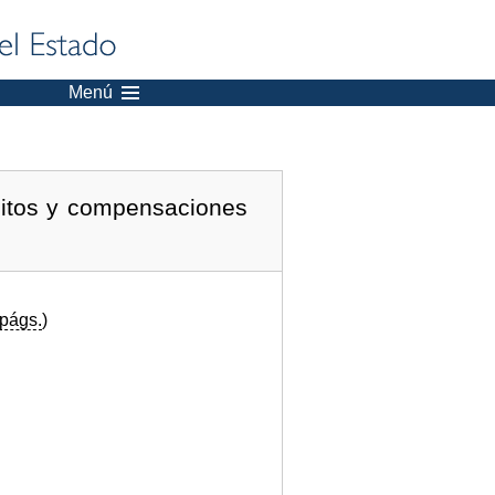
Menú
ditos y compensaciones
págs.
)