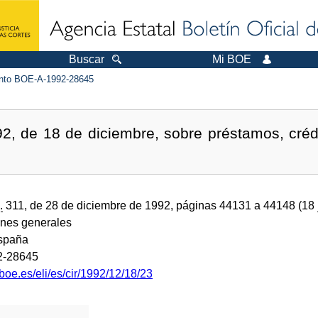
Buscar
Mi BOE
to BOE-A-1992-28645
92, de 18 de diciembre, sobre préstamos, cré
.
311, de 28 de diciembre de 1992, páginas 44131 a 44148 (18
ones generales
spaña
2-28645
boe.es/eli/es/cir/1992/12/18/23