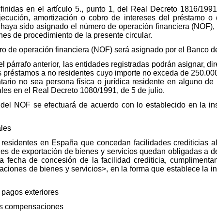
efinidas en el artículo 5., punto 1, del Real Decreto 1816/199
cución, amortización o cobro de intereses del préstamo o 
s haya sido asignado el número de operación financiera (NOF), 
ones de procedimiento de la presente circular.
ero de operación financiera (NOF) será asignado por el Banco 
 el párrafo anterior, las entidades registradas podrán asignar, 
 préstamos a no residentes cuyo importe no exceda de 250.000
tario no sea persona física o jurídica residente en alguno de l
cales en el Real Decreto 1080/1991, de 5 de julio.
 del NOF se efectuará de acuerdo con lo establecido en la in
ales
s residentes en España que concedan facilidades crediticias a
nes de exportación de bienes y servicios quedan obligadas a d
 fecha de concesión de la facilidad crediticia, cumpliment
taciones de bienes y servicios>, en la forma que establece la i
 pagos exteriores
as compensaciones