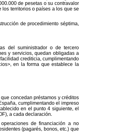
00.000 de pesetas o su contravalor
los territorios o países a los que se
strucción de procedimiento séptima,
ias del suministrador o de tercero
nes y servicios, quedan obligadas a
facilidad crediticia, cumplimentando
ios>, en la forma que establece la
s, que concedan préstamos y créditos
e España, cumplimentando el impreso
blecido en el punto 4 siguiente, el
F), a cada declaración.
 operaciones de financiación a no
residentes (pagarés, bonos, etc.) que