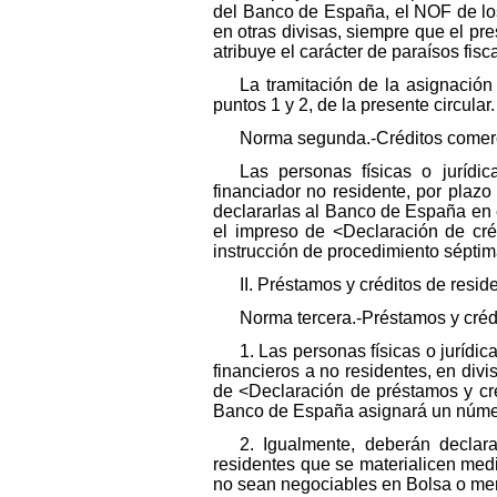
del Banco de España, el NOF de lo
en otras divisas, siempre que el pre
atribuye el carácter de paraísos fis
La tramitación de la asignación
puntos 1 y 2, de la presente circular.
Norma segunda.-Créditos comer
Las personas físicas o jurídi
financiador no residente, por plaz
declararlas al Banco de España en e
el impreso de <Declaración de cré
instrucción de procedimiento séptima
II. Préstamos y créditos de resid
Norma tercera.-Préstamos y crédi
1. Las personas físicas o jurídi
financieros a no residentes, en di
de <Declaración de préstamos y cré
Banco de España asignará un número
2. Igualmente, deberán declar
residentes que se materialicen media
no sean negociables en Bolsa o me