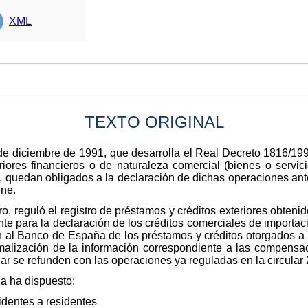
XML
TEXTO ORIGINAL
7 de diciembre de 1991, que desarrolla el Real Decreto 1816/19
iores financieros o de naturaleza comercial (bienes o servi
s, quedan obligados a la declaración de dichas operaciones an
ine.
ro, reguló el registro de préstamos y créditos exteriores obteni
nte para la declaración de los créditos comerciales de importa
ón al Banco de España de los préstamos y créditos otorgados a
malización de la información correspondiente a las compensa
lar se refunden con las operaciones ya reguladas en la circular
ña ha dispuesto:
sidentes a residentes