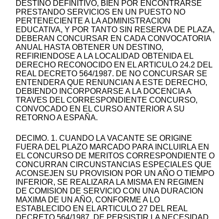
DESTINO DEFINITIVO, BIEN POR ENCONTRARSE
PRESTANDO SERVICIOS EN UN PUESTO NO
PERTENECIENTE A LA ADMINISTRACION
EDUCATIVA, Y POR TANTO SIN RESERVA DE PLAZA,
DEBERAN CONCURSAR EN CADA CONVOCATORIA
ANUAL HASTA OBTENER UN DESTINO,
REFIRIENDOSE A LA LOCALIDAD OBTENIDA EL
DERECHO RECONOCIDO EN EL ARTICULO 24.2 DEL
REAL DECRETO 564/1987. DE NO CONCURSAR SE
ENTENDERA QUE RENUNCIAN A ESTE DERECHO,
DEBIENDO INCORPORARSE A LA DOCENCIA A
TRAVES DEL CORRESPONDIENTE CONCURSO,
CONVOCADO EN EL CURSO ANTERIOR A SU
RETORNO A ESPAÑA.
DECIMO. 1. CUANDO LA VACANTE SE ORIGINE
FUERA DEL PLAZO MARCADO PARA INCLUIRLA EN
EL CONCURSO DE MERITOS CORRESPONDIENTE O
CONCURRAN CIRCUNSTANCIAS ESPECIALES QUE
ACONSEJEN SU PROVISION POR UN AÑO O TIEMPO
INFERIOR, SE REALIZARA LA MISMA EN REGIMEN
DE COMISION DE SERVICIO CON UNA DURACION
MAXIMA DE UN AÑO, CONFORME A LO
ESTABLECIDO EN EL ARTICULO 27 DEL REAL
DECRETO 564/1987. DE PERSISTIR LA NECESIDAD