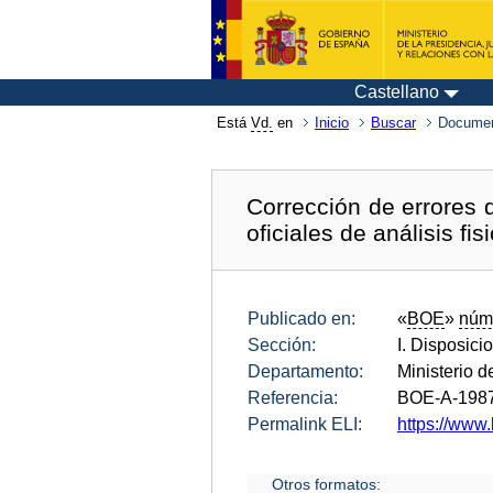
Castellano
Está
Vd.
en
Inicio
Buscar
Documen
Corrección de errores 
oficiales de análisis f
Publicado en:
«
BOE
»
núm
Sección:
I. Disposici
Departamento:
Ministerio d
Referencia:
BOE-A-198
Permalink ELI:
https://www
Otros formatos: