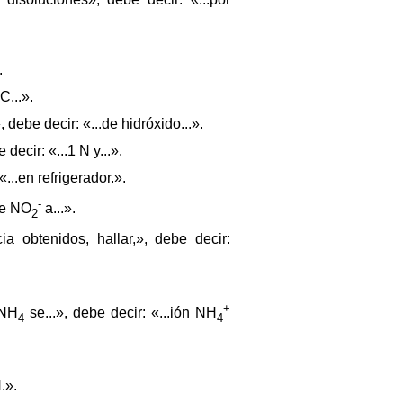
.
C...».
debe decir: «...de hidróxido...».
ecir: «...1 N y...».
...en refrigerador.».
-
 de NO
a...».
2
a obtenidos, hallar,», debe decir:
+
 NH
se...», debe decir: «...ión NH
4
4
.».