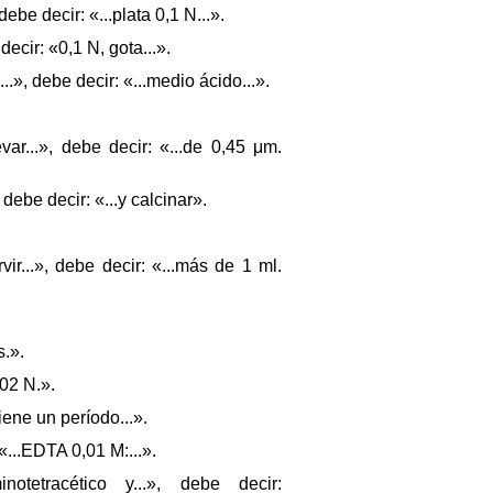
ebe decir: «...plata 0,1 N...».
ecir: «0,1 N, gota...».
.», debe decir: «...medio ácido...».
ar...», debe decir: «...de 0,45 μm.
debe decir: «...y calcinar».
ir...», debe decir: «...más de 1 ml.
s.».
,02 N.».
iene un período...».
«...EDTA 0,01 M:...».
tetracético y...», debe decir: