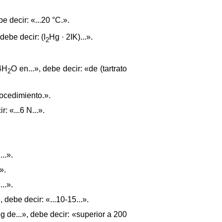
e decir: «...20 °C.».
, debe decir: (I
Hg · 2IK)...».
2
.
 4H
O en...», debe decir: «de (tartrato
2
rocedimiento.».
: «...6 N...».
..».
».
..».
debe decir: «...10-15...».
g de...», debe decir: «superior a 200