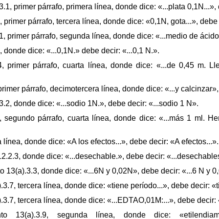
, primer párrafo, primera línea, donde dice: «...plata 0,1N...», d
primer párrafo, tercera línea, donde dice: «0,1N, gota...», debe d
 primer párrafo, segunda línea, donde dice: «...medio de ácido..
donde dice: «...0,1N.» debe decir: «...0,1 N.».
primer párrafo, cuarta línea, donde dice: «...de 0,45 m. Llev
imer párrafo, decimotercera línea, donde dice: «...y calcinzar», 
2, donde dice: «...sodio 1N.», debe decir: «...sodio 1 N».
segundo párrafo, cuarta línea, donde dice: «...más 1 ml. Herv
ínea, donde dice: «A los efectos...», debe decir: «A efectos...».
.2.3, donde dice: «...desechable.», debe decir: «...desechable
13(a).3.3, donde dice: «...6N y 0,02N», debe decir: «...6 N y 0
.7, tercera línea, donde dice: «tiene período...», debe decir: «t
.7, tercera línea, donde dice: «...EDTAO,01M:...», debe decir: 
13(a).3.9, segunda línea, donde dice: «etilendiamino