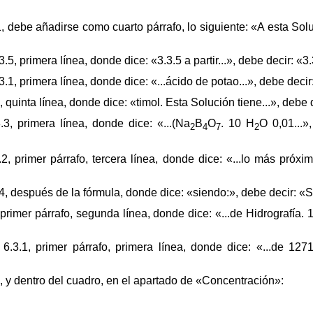
, debe añadirse como cuarto párrafo, lo siguiente: «A esta Sol
, primera línea, donde dice: «3.3.5 a partir...», debe decir: «3.3.
1, primera línea, donde dice: «...ácido de potao...», debe decir: 
quinta línea, donde dice: «timol. Esta Solución tiene...», debe de
3, primera línea, donde dice: «...(Na
B
O
. 10 H
O 0,01...»,
2
4
7
2
 primer párrafo, tercera línea, donde dice: «...lo más próximo
, después de la fórmula, donde dice: «siendo:», debe decir: «S
rimer párrafo, segunda línea, donde dice: «...de Hidrografía. 1
.3.1, primer párrafo, primera línea, donde dice: «...de 1271
 y dentro del cuadro, en el apartado de «Concentración»: