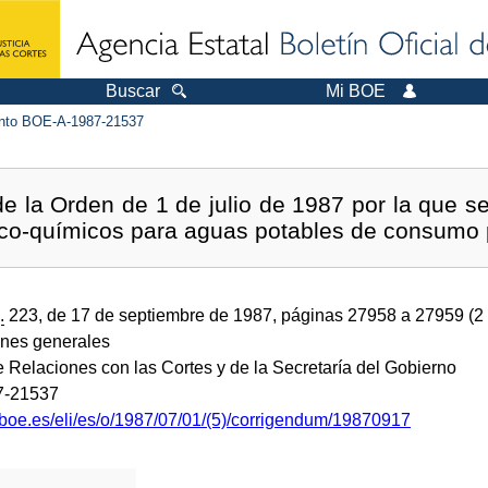
Buscar
Mi BOE
to BOE-A-1987-21537
de la Orden de 1 de julio de 1987 por la que 
isico-químicos para aguas potables de consumo 
.
223, de 17 de septiembre de 1987, páginas 27958 a 27959 (2
ones generales
e Relaciones con las Cortes y de la Secretaría del Gobierno
7-21537
.boe.es/eli/es/o/1987/07/01/(5)/corrigendum/19870917