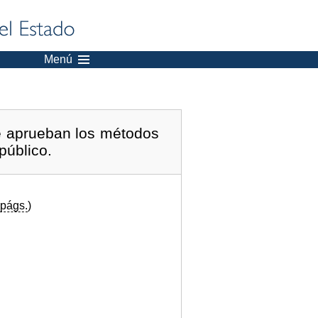
Menú
se aprueban los métodos
público.
págs.
)