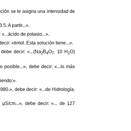
ución se le asigna una intensidad de
5. A partir...».
«...ácido de potasio...».
cir: «timol. Esta solución tiene...».
 debe decir: «...(Na
B
O
. 10 H
O)
2
4
7
2
 posible...», debe decir: «...lo más
iendo:».
980.», debe decir: «...de Hidrología.
 μS/cm...», debe decir: «... de 127