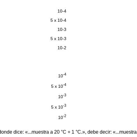
10-4
5 x 10-4
10-3
5 x 10-3
10-2
-4
10
-4
5 x 10
-3
10
-3
5 x 10
-2
10
nde dice: «...muestra a 20 °C + 1 °C.», debe decir: «...muestra