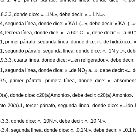
3.3, donde dice: «...1N.», debe decir: «... 1 N.».
 segunda línea, donde dice: «[KA1 (...», debe decir: «[KAl (...»
tercera línea, donde dice: «...a 60° C...», debe decir: «...a 60 °
 primer párrafo, segunda línea, donde dice: «...de hidróxico...», 
 segundo párrafo, segunda línea, donde dice: «...1N y...», debe d
3.3, cuarta línea, donde dice: «...en refigerador.», debe decir: «
1, segunda línea, donde dice: «...de NO
a...», debe decir: «...
2
, primer párrafo, primera línea, donde dice: «...absorbenci
20(a), donde dice: «20(a)Amonio», debe decir: «20(a) Amonio».
o 20(a).1, tercer párrafo, segunda línea, donde dice: «...ión
.3, donde dice: «...10N.», debe decir: «...10 N.».
.4, segunda línea, donde dice: «...0,1N.», debe decir: «...0,1 N