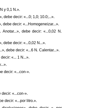
N y 0,1 N.».
 debe decir: «...0; 1,0; 10.0;...».
, debe decir: «...Homogeneizar...».
 Anotar...», debe decir: «...0,02 N.
 debe decir: «...0,02 N...».
», debe decir: «...6 N. Calentar...».
ecir: «... 1 N...».
...».
 decir: «...con-».
decir: «...con-».
decir: «...por litro.».
disoluciones», debe decir: «...por