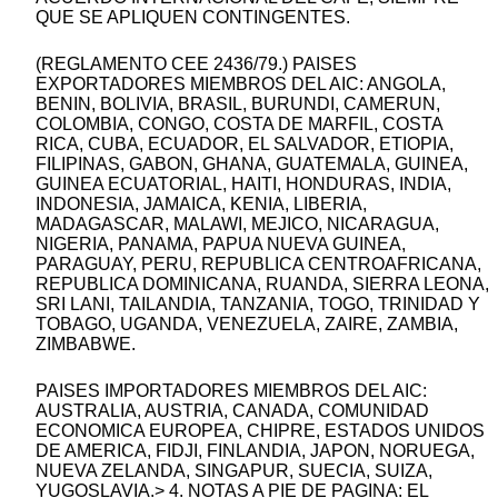
QUE SE APLIQUEN CONTINGENTES.
(REGLAMENTO CEE 2436/79.) PAISES
EXPORTADORES MIEMBROS DEL AIC: ANGOLA,
BENIN, BOLIVIA, BRASIL, BURUNDI, CAMERUN,
COLOMBIA, CONGO, COSTA DE MARFIL, COSTA
RICA, CUBA, ECUADOR, EL SALVADOR, ETIOPIA,
FILIPINAS, GABON, GHANA, GUATEMALA, GUINEA,
GUINEA ECUATORIAL, HAITI, HONDURAS, INDIA,
INDONESIA, JAMAICA, KENIA, LIBERIA,
MADAGASCAR, MALAWI, MEJICO, NICARAGUA,
NIGERIA, PANAMA, PAPUA NUEVA GUINEA,
PARAGUAY, PERU, REPUBLICA CENTROAFRICANA,
REPUBLICA DOMINICANA, RUANDA, SIERRA LEONA,
SRI LANI, TAILANDIA, TANZANIA, TOGO, TRINIDAD Y
TOBAGO, UGANDA, VENEZUELA, ZAIRE, ZAMBIA,
ZIMBABWE.
PAISES IMPORTADORES MIEMBROS DEL AIC:
AUSTRALIA, AUSTRIA, CANADA, COMUNIDAD
ECONOMICA EUROPEA, CHIPRE, ESTADOS UNIDOS
DE AMERICA, FIDJI, FINLANDIA, JAPON, NORUEGA,
NUEVA ZELANDA, SINGAPUR, SUECIA, SUIZA,
YUGOSLAVIA.> 4. NOTAS A PIE DE PAGINA: EL