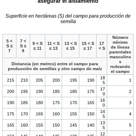
asegurar el aislamiento
Superficie en hectáreas (S) del campo para producción de
semilla
Número
5 <
7 <
mínimo
9 < S
11 < S
13 < S
15 < S
17
S ≤
S ≤
de líneas
≤ 11
≤ 13
≤ 15
≤ 17
< S
7
9
parentales
masculino
s
Distancia (en metros) entre el campo para
rodeando
producción de semillas y otro campo de maíz
el campo
18
215
210
205
200
195
190
1
5
17
200
195
190
185
180
175
2
0
16
190
185
180
175
170
165
3
0
14
175
170
165
160
155
150
4
5
13
165
160
155
150
145
140
5
5
12