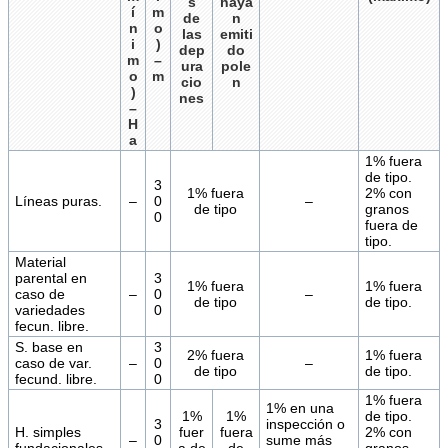
s
haya
í
m
de
n
n
o
las
emiti
i
)
dep
do
m
–
ura
pole
o
m
cio
n
)
nes
–
H
a
1% fuera
de tipo.
3
1% fuera
2% con
Líneas puras.
–
0
–
de tipo
granos
0
fuera de
tipo.
Material
parental en
3
1% fuera
1% fuera
caso de
–
0
–
de tipo
de tipo.
variedades
0
fecun. libre.
S. base en
3
2% fuera
1% fuera
caso de var.
–
0
–
de tipo
de tipo.
fecund. libre.
0
1% fuera
1% en una
1%
1%
de tipo.
3
inspección o
H. simples
fuer
fuera
2% con
–
0
sume más
fundacionales.
a de
de
granos