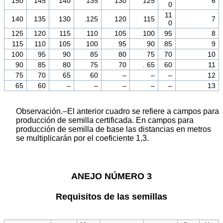
150
145
140
135
130
125
6
0
11
140
135
130
.125
120
115
7
0
125
120
115
110
105
100
95
8
115
110
105
100
95
90
85
9
100
95
90
85
80
75
70
10
90
85
80
75
70
. 65
60
11
75
70
65
60
–
–
–
12
65
60
–
–
–
–
–
13
Observación.–El anterior cuadro se refiere a campos para
producción de semilla certificada. En campos para
producción de semilla de base las distancias en metros
se multiplicarán por el coeficiente 1,3.
ANEJO NÚMERO 3
Requisitos de las semillas