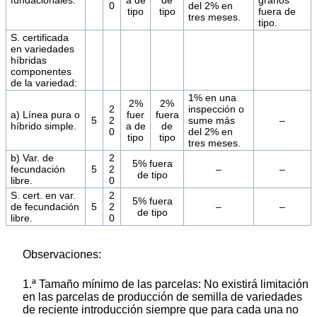
0
del 2% en
tipo
tipo
fuera de
tres meses.
tipo.
S. certificada
en variedades
híbridas
componentes
de la variedad:
1% en una
2%
2%
2
inspección o
a) Línea pura o
fuer
fuera
5
2
sume más
–
híbrido simple.
a de
de
0
del 2% en
tipo
tipo
tres meses.
b) Var. de
2
5% fuera
fecundación
5
2
–
–
de tipo
libre.
0
S. cert. en var.
2
5% fuera
de fecundación
5
2
–
–
de tipo
libre.
0
Observaciones:
1.ª Tamaño mínimo de las parcelas: No existirá limitación
en las parcelas de producción de semilla de variedades
de reciente introducción siempre que para cada una no