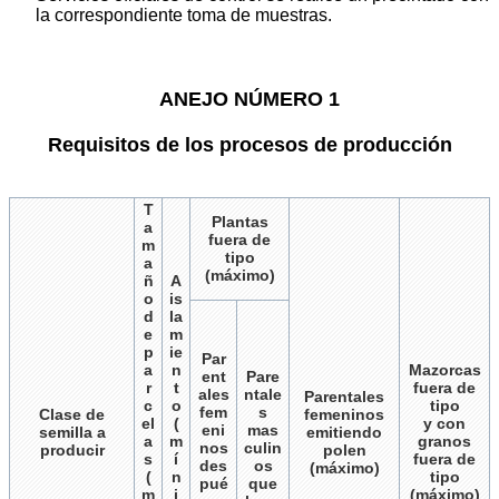
la correspondiente toma de muestras.
ANEJO NÚMERO 1
Requisitos de los procesos de producción
T
Plantas
a
fuera de
m
tipo
a
(máximo)
ñ
A
o
is
d
la
e
m
p
ie
Par
a
n
Mazorcas
ent
Pare
r
t
fuera de
ales
ntale
Parentales
c
o
tipo
fem
s
Clase de
femeninos
el
(
y con
eni
mas
semilla a
emitiendo
a
m
granos
nos
culin
producir
polen
s
í
fuera de
des
os
(máximo)
(
n
tipo
pué
que
m
i
(máximo)