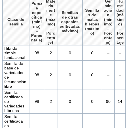
Mate
Ger
Hu
Purez
ria
min
me
a
inert
Semilla
ació
dad
espe
Semillas
e
s de
n
(má
cífica
de otras
Clase de
(máx
malas
(mín
xim
(míni
especies
semilla
imo)
hierbas
imo)
o)
mo)
cultivadas
–
(máxim
–
–
–
máximo)
Porc
o)
Porc
Por
Porce
enta
enta
cen
ntaje)
je)
je)
taje
Hibrido
simple
98
2
0
0
–
–
fundacional
Semilla de
base de
variedades
98
2
0
0
–
–
de
fecundación
libre
Semilla
certificada
de
98
2
0
0
90
14
variedades
híbridas
Semilla
certificada
en