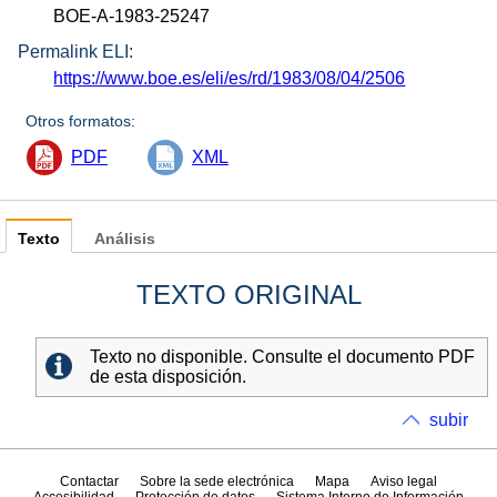
BOE-A-1983-25247
Permalink ELI:
https://www.boe.es/eli/es/rd/1983/08/04/2506
Otros formatos:
PDF
XML
Texto
Análisis
TEXTO ORIGINAL
Texto no disponible. Consulte el documento PDF
de esta disposición.
subir
Contactar
Sobre la sede electrónica
Mapa
Aviso legal
Accesibilidad
Protección de datos
Sistema Interno de Información