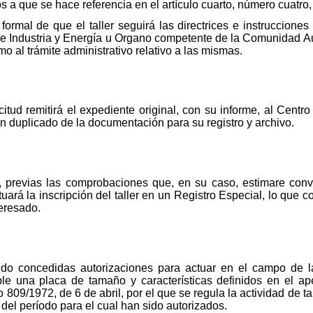
 a que se hace referencia en el artículo cuarto, número cuatro,
mal de que el taller seguirá las directrices e instruccione
 de Industria y Energía u Organo competente de la Comunidad Au
o al trámite administrativo relativo a las mismas.
itud remitirá el expediente original, con su informe, al Centr
n duplicado de la documentación para su registro y archivo.
o, previas las comprobaciones que, en su caso, estimare conv
uará la inscripción del taller en un Registro Especial, lo que 
teresado.
sido concedidas autorizaciones para actuar en el campo de 
sible una placa de tamaño y características definidos en el 
 809/1972, de 6 de abril, por el que se regula la actividad de t
 del período para el cual han sido autorizados.