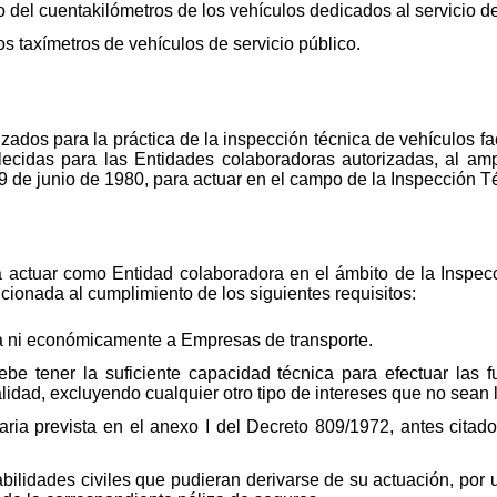
 del cuentakilómetros de los vehículos dedicados al servicio de
os taxímetros de vehículos de servicio público.
izados para la práctica de la inspección técnica de vehículos fa
lecidas para las Entidades colaboradoras autorizadas, al am
 9 de junio de 1980, para actuar en el campo de la Inspección T
ra actuar como Entidad colaboradora en el ámbito de la Inspe
dicionada al cumplimiento de los siguientes requisitos:
ca ni económicamente a Empresas de transporte.
ebe tener la suficiente capacidad técnica para efectuar las 
idad, excluyendo cualquier otro tipo de intereses que no sean l
ria prevista en el anexo I del Decreto 809/1972, antes citad
bilidades civiles que pudieran derivarse de su actuación, por