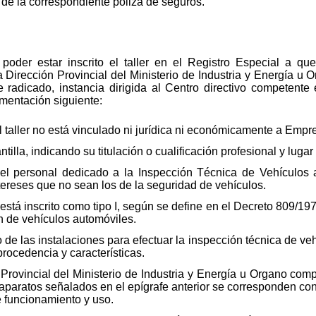
 de la correspondiente póliza de seguros.
poder estar inscrito el taller en el Registro Especial a que 
a Dirección Provincial del Ministerio de Industria y Energía 
 radicado, instancia dirigida al Centro directivo competente 
mentación siguiente:
taller no está vinculado ni jurídica ni económicamente a Empre
illa, indicando su titulación o cualificación profesional y lugar
l personal dedicado a la Inspección Técnica de Vehículos a
ntereses que no sean los de la seguridad de vehículos.
 está inscrito como tipo I, según se define en el Decreto 809/197
ón de vehículos automóviles.
e las instalaciones para efectuar la inspección técnica de veh
rocedencia y características.
n Provincial del Ministerio de Industria y Energía u Organo c
aparatos señalados en el epígrafe anterior se corresponden con 
e funcionamiento y uso.