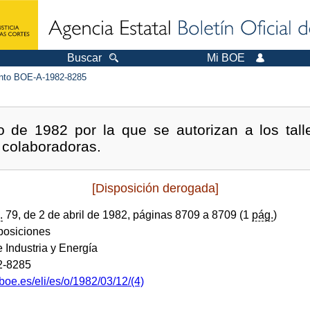
Buscar
Mi BOE
to BOE-A-1982-8285
de 1982 por la que se autorizan a los tall
 colaboradoras.
[Disposición derogada]
.
79, de 2 de abril de 1982, páginas 8709 a 8709 (1
pág.
)
sposiciones
e Industria y Energía
2-8285
boe.es/eli/es/o/1982/03/12/(4)