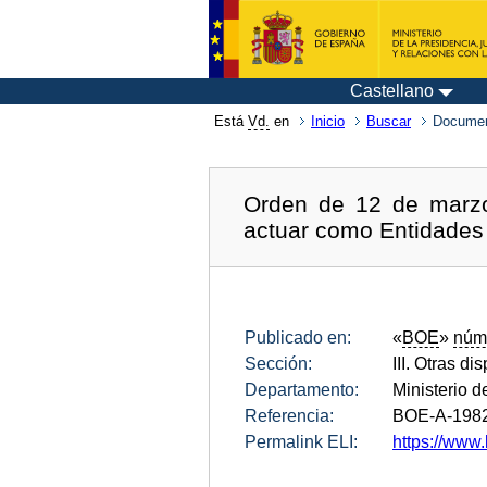
Castellano
Está
Vd.
en
Inicio
Buscar
Documen
Orden de 12 de marzo 
actuar como Entidades
Publicado en:
«
BOE
»
núm
Sección:
III. Otras di
Departamento:
Ministerio d
Referencia:
BOE-A-198
Permalink ELI:
https://www.