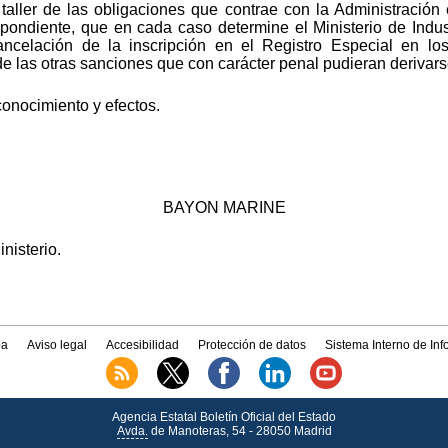
 taller de las obligaciones que contrae con la Administración
spondiente, que en cada caso determine el Ministerio de Indust
 cancelación de la inscripción en el Registro Especial en 
 de las otras sanciones que con carácter penal pudieran derivars
conocimiento y efectos.
.
BAYON MARINE
nisterio.
a
Aviso legal
Accesibilidad
Protección de datos
Sistema Interno de In
Agencia Estatal Boletín Oficial del Estado
Avda.
de Manoteras, 54 - 28050 Madrid