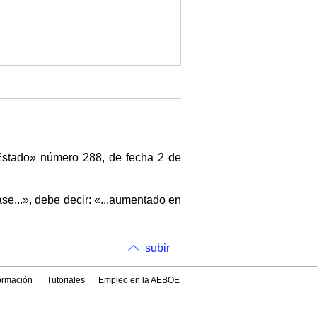
l Estado» número 288, de fecha 2 de
ase...», debe decir: «...aumentado en
subir
formación
Tutoriales
Empleo en la AEBOE