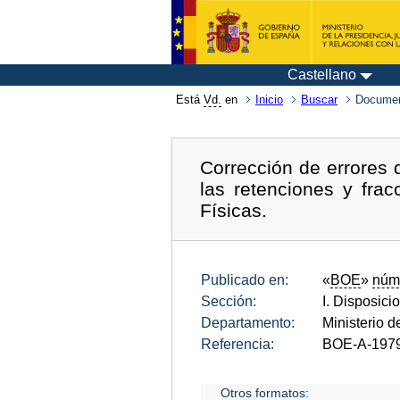
Castellano
Está
Vd.
en
Inicio
Buscar
Documen
Corrección de errores 
las retenciones y fra
Físicas.
Publicado en:
«
BOE
»
núm
Sección:
I. Disposici
Departamento:
Ministerio 
Referencia:
BOE-A-197
Otros formatos: