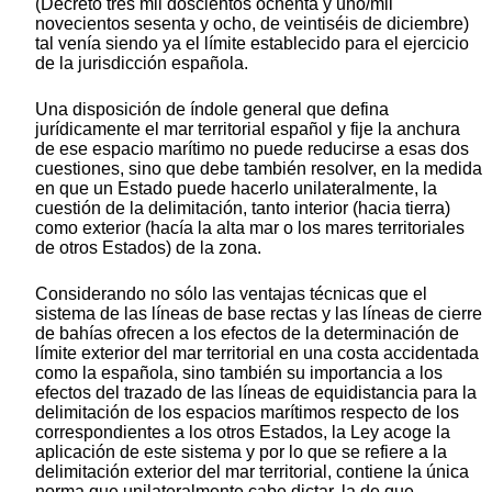
(Decretó tres mil doscientos ochenta y uno/mil
novecientos sesenta y ocho, de veintiséis de diciembre)
tal venía siendo ya el límite establecido para el ejercicio
de la jurisdicción española.
Una disposición de índole general que defina
jurídicamente el mar territorial español y fije la anchura
de ese espacio marítimo no puede reducirse a esas dos
cuestiones, sino que debe también resolver, en la medida
en que un Estado puede hacerlo unilateralmente, la
cuestión de la delimitación, tanto interior (hacia tierra)
como exterior (hacía la alta mar o los mares territoriales
de otros Estados) de la zona.
Considerando no sólo las ventajas técnicas que el
sistema de las líneas de base rectas y las líneas de cierre
de bahías ofrecen a los efectos de la determinación de
límite exterior del mar territorial en una costa accidentada
como la española, sino también su importancia a los
efectos del trazado de las líneas de equidistancia para la
delimitación de los espacios marítimos respecto de los
correspondientes a los otros Estados, la Ley acoge la
aplicación de este sistema y por lo que se refiere a la
delimitación exterior del mar territorial, contiene la única
norma que unilateralmente cabe dictar, la de que