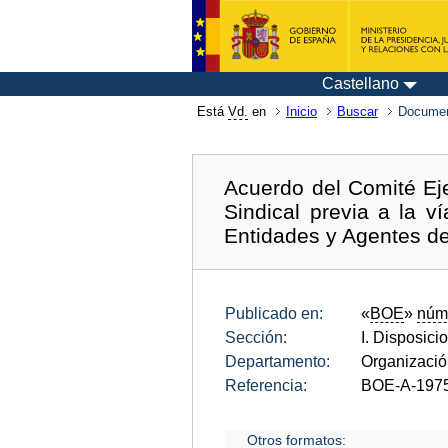
Castellano
Está
Vd.
en
Inicio
Buscar
Documen
Acuerdo del Comité Eje
Sindical previa a la v
Entidades y Agentes d
Publicado en:
«
BOE
»
núm
Sección:
I. Disposici
Departamento:
Organizació
Referencia:
BOE-A-197
Otros formatos: