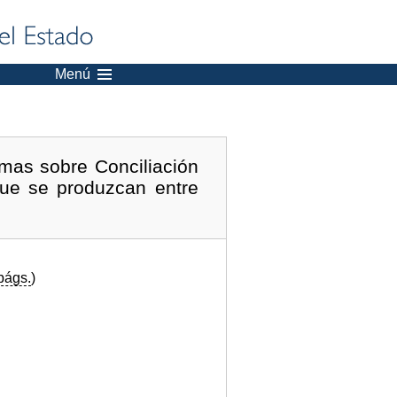
Menú
rmas sobre Conciliación
 que se produzcan entre
págs.
)