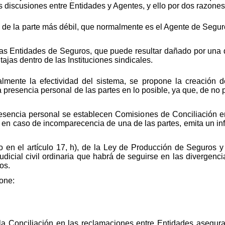
as discusiones entre Entidades y Agentes, y ello por dos razone
e la parte más débil, que normalmente es el Agente de Seguro
 las Entidades de Seguros, que puede resultar dañado por una
jas dentro de las Instituciones sindicales.
palmente la efectividad del sistema, se propone la creación
a presencia personal de las partes en lo posible, ya que, de no p
resencia personal se establecen Comisiones de Conciliación en
 en caso de incomparecencia de una de las partes, emita un i
o en el artículo 17, h), de la Ley de Producción de Seguros 
 judicial civil ordinaria que habrá de seguirse en las divergen
os.
pone:
r la Conciliación en las reclamaciones entre Entidades asegu