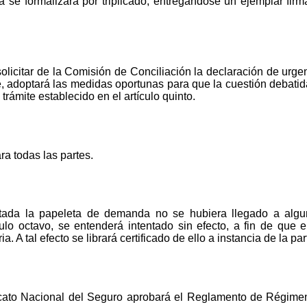
a se formalizará por triplicado, entregándose un ejemplar fir
olicitar de la Comisión de Conciliación la declaración de urgen
e, adoptará las medidas oportunas para que la cuestión debati
trámite establecido en el artículo quinto.
ra todas las partes.
tada la papeleta de demanda no se hubiera llegado a algu
ulo octavo, se entenderá intentado sin efecto, a fin de que 
ia. A tal efecto se librará certificado de ello a instancia de la pa
icato Nacional del Seguro aprobará el Reglamento de Régimen 