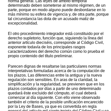
norma general. Las leyes de ámbito temporal
determinado deben someterse al mismo régimen, de un
parte, porque en modo alguno puede desbordarse en lo
más mínimo su esfera de vigencia y, de otra parte, porque
tal circunstancia las dota de un acusado matiz de
excepcionalidad.
El otro procedimiento integrador está constituido por el
derecho supletorio, función que, siguiendo la línea del
anterior artículo dieciséis, corresponde al Código Civil,
exponente todavía de los principales rasgos
caracterizadores del derecho común como lo prueba el
propio contenido del título preliminar.
Parecen dignas de resaltarse las particulares normas
interpretativas formuladas acerca de la computación de
los plazos. Las diferencias entre la antigua y la nueva
regulación son sensibles. En aras de la claridad, la
simplificación y la regularidad, se previenen que en los
plazos contados por días a partir de uno determinado
quedará éste excluido del cómputo, el cual deberá
comenzar al día siguiente. Con ello viene observado
también el criterio de la posible unificación encarecido
por la Ley de Bases, ya que es convertida en regla
general del artículo mil ciento treinta del Código Civil y se