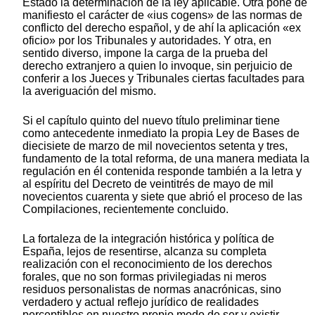
Estado la determinación de la ley aplicable. Otra pone de
manifiesto el carácter de «ius cogens» de las normas de
conflicto del derecho español, y de ahí la aplicación «ex
oficio» por los Tribunales y autoridades. Y otra, en
sentido diverso, impone la carga de la prueba del
derecho extranjero a quien lo invoque, sin perjuicio de
conferir a los Jueces y Tribunales ciertas facultades para
la averiguación del mismo.
Si el capítulo quinto del nuevo título preliminar tiene
como antecedente inmediato la propia Ley de Bases de
diecisiete de marzo de mil novecientos setenta y tres,
fundamento de la total reforma, de una manera mediata la
regulación en él contenida responde también a la letra y
al espíritu del Decreto de veintitrés de mayo de mil
novecientos cuarenta y siete que abrió el proceso de las
Compilaciones, recientemente concluido.
La fortaleza de la integración histórica y política de
España, lejos de resentirse, alcanza su completa
realización con el reconocimiento de los derechos
forales, que no son formas privilegiadas ni meros
residuos personalistas de normas anacrónicas, sino
verdadero y actual reflejo jurídico de realidades
perceptibles en nuestro propio modo de ser y existir