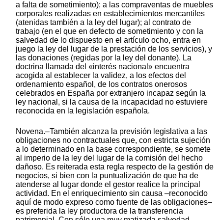
a falta de sometimiento); a las compraventas de muebles
corporales realizadas en establecimientos mercantiles
(atenidas también a la ley del lugar); al contrato de
trabajo (en el que en defecto de sometimiento y con la
salvedad de lo dispuesto en el artículo ocho, entra en
juego la ley del lugar de la prestación de los servicios), y
las donaciones (regidas por la ley del donante). La
doctrina llamada del «interés nacional» encuentra
acogida al establecer la validez, a los efectos del
ordenamiento español, de los contratos onerosos
celebrados en España por extranjero incapaz según la
ley nacional, si la causa de la incapacidad no estuviere
reconocida en la legislación española.
Novena.–También alcanza la previsión legislativa a las
obligaciones no contractuales que, con estricta sujeción
a lo determinado en la base correspondiente, se somete
al imperio de la ley del lugar de la comisión del hecho
dañoso. Es reiterada esta regla respecto de la gestión de
negocios, si bien con la puntualización de que ha de
atenderse al lugar donde el gestor realice la principal
actividad. En el enriquecimiento sin causa –reconocido
aquí de modo expreso como fuente de las obligaciones–
es preferida la ley productora de la transferencia
patrimonial. Con sólo una muy matizada salvedad