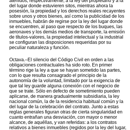
atenidos, respectivamente, a la ley del propietario y a la
del lugar donde estuvieren sitos, mientras ahora la
posesión, la propiedad y los derechos reales recayentes
sobre unos y otros bienes, así como la publicidad de los
inmuebles, habrán de regirse por la ley del lugar donde
se encuentren, al paso que respecto de los buques, las
aeronaves y los demás medios de transporte, la emisión
de títulos-valores, la propiedad intelectual y la industrial
se configuran las disposiciones requeridas por su
peculiar naturaleza y función.
Octava.–El silencio del Código Civil en orden a las
obligaciones contractuales ha sido roto. En primer
término rige la ley a que se hayan sometido las partes,
con lo que resulta consagrado el principio de la
autonomía de la voluntad, limitado por la exigencia de
que tal ley guarde alguna conexión con el negocio de
que se trate. Sólo en defecto de sometimiento pueden
aplicarse, de manera gradualmente subsidiaria, la ley
nacional común, la de la residencia habitual común y la
del lugar de la celebración del contrato. Junto a estas
reglas generales figuran otras de cierta singularidad en
cuanto entrañan una desviación, con mayor o menor
alcance, de aquéllas, y van referidas: a los contratos
relativos a bienes inmuebles (regidos por la ley del lugar,