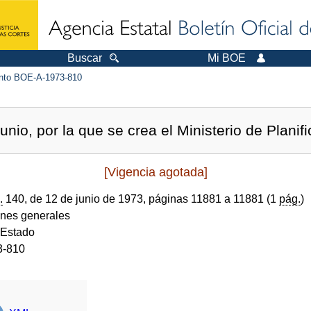
Buscar
Mi BOE
to BOE-A-1973-810
nio, por la que se crea el Ministerio de Planifi
[Vigencia agotada]
.
140, de 12 de junio de 1973, páginas 11881 a 11881 (1
pág.
)
ones generales
 Estado
3-810