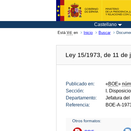
Castellano
Está
Vd.
en
Inicio
Buscar
Documen
Ley 15/1973, de 11 de ju
Publicado en:
«
BOE
»
núm
Sección:
I. Disposici
Departamento:
Jefatura del
Referencia:
BOE-A-197
Otros formatos: