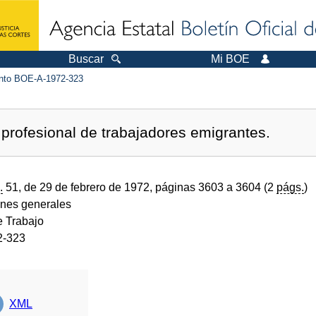
Buscar
Mi BOE
to BOE-A-1972-323
profesional de trabajadores emigrantes.
.
51, de 29 de febrero de 1972, páginas 3603 a 3604 (2
págs.
)
ones generales
e Trabajo
2-323
XML