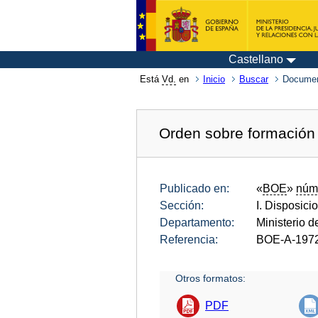
Castellano
Está
Vd.
en
Inicio
Buscar
Documen
Orden sobre formación 
Publicado en:
«
BOE
»
núm
Sección:
I. Disposici
Departamento:
Ministerio d
Referencia:
BOE-A-197
Otros formatos:
PDF