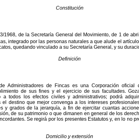
Constitución
/1968, de la Secretaría General del Movimiento, de 1 de abril
s, integrado por las personas naturales a que alude el artículo
atos, quedando vinculado a su Secretaría General, y su duració
Definición
de Administradores de Fincas es una Corporación oficial d
plimiento de sus fines y el ejercicio de sus facultades. Go
a todos los efectos civiles y administrativos; podrá adqui
es el destino que mejor convenga a los intereses profesionale
es y grados de la jerarquía, a fin de ejercitar cuantas accion
sión, de su patrimonio o que dimanen en general de los derech
cordantes. Se regirá por los presentes Estatutos y, en lo no pr
Domicilio y extensión