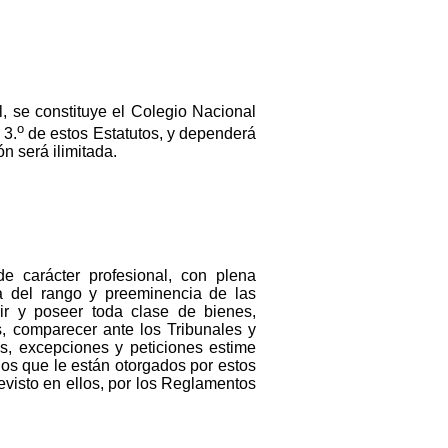
, se constituye el Colegio Nacional
o
 3.
de estos Estatutos, y dependerá
n será ilimitada.
e carácter profesional, con plena
za del rango y preeminencia de las
rir y poseer toda clase de bienes,
s, comparecer ante los Tribunales y
es, excepciones y peticiones estime
os que le están otorgados por estos
evisto en ellos, por los Reglamentos