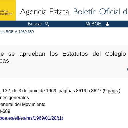
Buscar
Mi BOE
to BOE-A-1969-689
ue se aprueban los Estatutos del Colegio 
cas.
.
132, de 3 de junio de 1969, páginas 8619 a 8627 (9
págs.
)
ones generales
General del Movimiento
9-689
boe.es/eli/es/res/1969/01/28/(1)