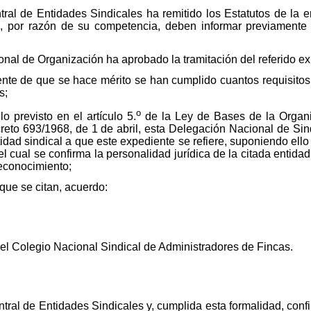
ral de Entidades Sindicales ha remitido los Estatutos de la en
, por razón de su competencia, deben informar previamente 
nal de Organización ha aprobado la tramitación del referido ex
te de que se hace mérito se han cumplido cuantos requisitos 
s;
o
o previsto en el artículo 5.
de la Ley de Bases de la Organi
ecreto 693/1968, de 1 de abril, esta Delegación Nacional de Si
tidad sindical a que este expediente se refiere, suponiendo ello 
l cual se confirma la personalidad jurídica de la citada entida
reconocimiento;
 que se citan, acuerdo:
del Colegio Nacional Sindical de Administradores de Fincas.
ntral de Entidades Sindicales y, cumplida esta formalidad, conf