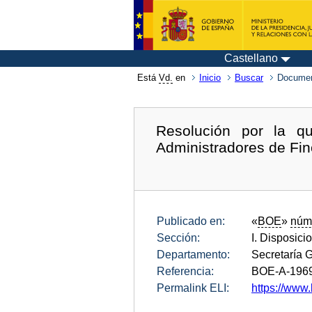
Castellano
Está
Vd.
en
Inicio
Buscar
Documen
Resolución por la q
Administradores de Fin
Publicado en:
«
BOE
»
núm
Sección:
I. Disposici
Departamento:
Secretaría 
Referencia:
BOE-A-196
Permalink ELI:
https://www.