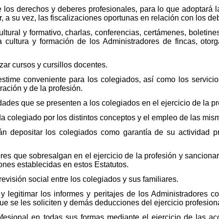
 los derechos y deberes profesionales, para lo que adoptará l
r, a su vez, las fiscalizaciones oportunas en relación con los de
ltural y formativo, charlas, conferencias, certámenes, boletine
 cultura y formación de los Administradores de fincas, otorg
zar cursos y cursillos docentes.
estime conveniente para los colegiados, así como los servici
ación y de la profesión.
ades que se presenten a los colegiados en el ejercicio de la pr
a colegiado por los distintos conceptos y el empleo de las mis
án depositar los colegiados como garantía de su actividad p
res que sobresalgan en el ejercicio de la profesión y sancionar
ones establecidas en estos Estatutos.
evisión social entre los colegiados y sus familiares.
 y legitimar los informes y peritajes de los Administradores 
e se les soliciten y demás deducciones del ejercicio profesiona
ofesional en todas sus formas mediante el ejercicio de las a