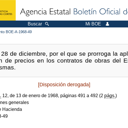
Buscar
Mi BOE
to BOE-A-1968-49
28 de diciembre, por el que se prorroga la apl
ón de precios en los contratos de obras del E
ismas.
[Disposición derogada]
.
12, de 13 de enero de 1968, páginas 491 a 492 (2
págs.
)
ones generales
de Hacienda
8-49