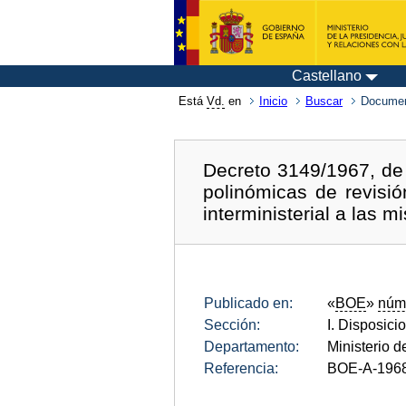
Castellano
Está
Vd.
en
Inicio
Buscar
Documen
Decreto 3149/1967, de 
polinómicas de revisi
interministerial a las m
Publicado en:
«
BOE
»
núm
Sección:
I. Disposici
Departamento:
Ministerio 
Referencia:
BOE-A-196