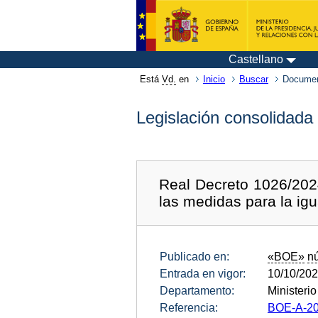
Castellano
Está
Vd.
en
Inicio
Buscar
Documen
Legislación consolidada
Real Decreto 1026/2024
las medidas para la ig
Publicado en:
«BOE»
n
Entrada en vigor:
10/10/20
Departamento:
Ministeri
Referencia:
BOE-A-20