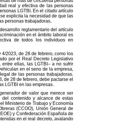
mpresas de más de cincuenta personas
dad real y efectiva de las personas
ersonas LGTBI. En el citado artículo
se explicita la necesidad de que las
as personas trabajadoras.
desarrollo reglamentario del artículo
scriminación en el ámbito laboral es
ctiva de todos los individuos en
y 4/2023, de 28 de febrero, como los
bado por el Real Decreto Legislativo
entre ellas, las LGTBI– a no sufrir
 vehiculan en el seno de la empresa,
 legal de las personas trabajadoras.
3, de 28 de febrero, debe pactarse el
onas LGTBI en las empresas.
 generador de valor que merece ser
ón del contenido y alcance de estas
 el Ministerio de Trabajo y Economía
s Obreras (CCOO), Unión General de
(CEOE) y Confederación Española de
nidas en el real decreto, avalando