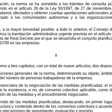
ción, la norma se ha sometido a los trámites de consulta pú
visto en el artículo 26 de la Ley 50/1997, de 27 de noviembre,
udadanos afectados y obtener cuantas aportaciones adicionales 
rmado a las comunidades autónomas y a las organizacione
 a la mayor brevedad posible, a todo lo anterior, el Consejo d
iza la tramitación administrativa urgente prevista en el artícul
o de Real Decreto por el que se desarrolla el conjunto planific
LGTBI en las empresas.
II
torno a tres capítulos, con un total de nueve artículos, dos dispo
posiciones generales de la norma, determinando su objeto, ámbi
n del número de personas trabajadoras de la empresa.
s esenciales de la negociación de las medidas planificadas: el 
de la existencia, o no, de convenio colectivo aplicable, como d
ión de las medidas y el procedimiento negociador.
ntenido de las medidas planificadas, destacando, en primer luga
uctura y contenido dentro de los convenios colectivos o acuerd
us mecanismos de seguimiento, evaluación y revisión.