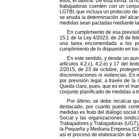
ellos, el laboral. De esta forma, la
trabajadoras cuenten con un conjun
LGTBI, que incluya un protocolo de a
se anuda la determinación del alcan
medidas sean pactadas mediante la 
En cumplimiento de esa previsión
15.1 de la Ley 4/2023, de 28 de feb
una tarea encomendada a los pod
cumplimiento de lo dispuesto en los 
En este sentido, y desde un punt
artículos 4.2.c), 4.2.e) y 17 del t
2/2015, de 23 de octubre, protegen
discriminaciones ni violencias. En e
por previsión legal, a través de la
Queda claro, pues, que es en el marc
conjunto planificado de medidas a t
Por último, se debe recalcar q
destacado, por cuanto puede contri
medidas es fruto del diálogo social
Social y las organizaciones sindi
Trabajadores y Trabajadoras (UGT)
la Pequeña y Mediana Empresa (CEP
así el proceso de elaboración de la