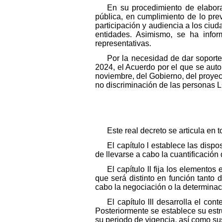
En su procedimiento de elabora
pública, en cumplimiento de lo pre
participación y audiencia a los ci
entidades. Asimismo, se ha info
representativas.
Por la necesidad de dar soporte,
2024, el Acuerdo por el que se autor
noviembre, del Gobierno, del proyect
no discriminación de las personas 
Este real decreto se articula en 
El capítulo I establece las dis
de llevarse a cabo la cuantificació
El capítulo II fija los elemento
que será distinto en función tanto 
cabo la negociación o la determinac
El capítulo III desarrolla el co
Posteriormente se establece su estr
su periodo de vigencia, así como s