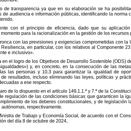
o de transparencia ya que en su elaboración se ha posibilita
es de audiencia e información públicas, identificando la norma 
tenido.
ente con el principio de eficiencia, dado que su aplicació
 momento para la racionalización en la gestión de los recursos 
ntronca con las previsiones y exigencias comprometidas con la
Resiliencia, en particular, con los relativos al Componente 23
nte e inclusivo».
en el logro de los Objetivos de Desarrollo Sostenible (ODS) d
gualdades») y, en concreto, en la consecución de las metas
odas las personas y 10.3 para garantizar la igualdad de opo
 de resultados, incluso eliminando las leyes, políticas y prác
adecuadas a ese respecto.
aro de lo dispuesto en el artículo 149.1.1.ª y 7.ª de la Constitu
e regulación de las condiciones básicas que garanticen la ig
mplimiento de los deberes constitucionales, y de legislación la
s autónomas, respectivamente.
 Ministra de Trabajo y Economía Social, de acuerdo con el Cons
ión del día 8 de octubre de 2024,