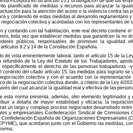
 norma incorpora en su artículo 15.1 la obligación de que las e
to planificado de medidas y recursos para alcanzar la igual
ctuación para la atención del acoso o la violencia contra las p
ce y contenido de estas medidas al desarrollo reglamentario y 
negociación colectiva y acordadas con los representantes de l
 y contando con tal habilitación, este real decreto contiene el 
rero, toda vez que establecer medidas que garanticen la no di
eres públicos, responsables de promover la igualdad efe
artículos 9.2 y 14 de la Constitución Española.
o de vista eminentemente laboral, tanto el artículo 15 de la Le
exto refundido de la Ley del Estatuto de los Trabajadores, apro
 específicamente el derecho de las personas trabajadoras –y, 
l contexto del citado artículo 15, las medidas para lograrlo se
 negociación colectiva y con el acuerdo con la representación
o de la negociación colectiva donde, a criterio de la Ley 4/202
ravés del cual alcanzar la igualdad real y efectiva de las pers
ue esta norma presenta, además, otro elemento legitimador y
buir a dotarla de mayor estabilidad y eficacia: la regulaci
 tras un largo y complejo proceso negociador desarrollado entre
cales y empresariales Confederación Sindical de Comisione
, Confederación Española de Organizaciones Empresariales 
YME), que acordaron junto con el Gobierno las medidas, conte
 norma.