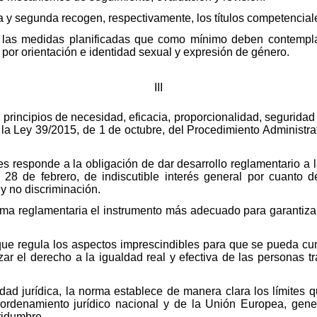
a y segunda recogen, respectivamente, los títulos competenciale
 las medidas planificadas que como mínimo deben contemplar
 por orientación e identidad sexual y expresión de género.
III
principios de necesidad, eficacia, proporcionalidad, seguridad j
de la Ley 39/2015, de 1 de octubre, del Procedimiento Administ
es responde a la obligación de dar desarrollo reglamentario a 
 28 de febrero, de indiscutible interés general por cuanto 
y no discriminación.
rma reglamentaria el instrumento más adecuado para garantizar
que regula los aspectos imprescindibles para que se pueda cum
zar el derecho a la igualdad real y efectiva de las personas 
dad jurídica, la norma establece de manera clara los límites qu
l ordenamiento jurídico nacional y de la Unión Europea, gen
rtidumbre.