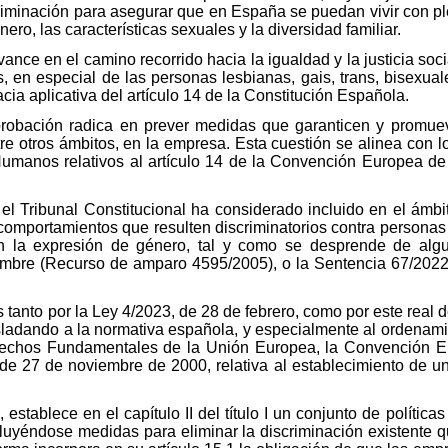
riminación para asegurar que en España se puedan vivir con plen
ero, las características sexuales y la diversidad familiar.
ance en el camino recorrido hacia la igualdad y la justicia soc
, en especial de las personas lesbianas, gais, trans, bisexua
acia aplicativa del artículo 14 de la Constitución Española.
probación radica en prever medidas que garanticen y promuev
re otros ámbitos, en la empresa. Esta cuestión se alinea con 
umanos relativos al artículo 14 de la Convención Europea 
, el Tribunal Constitucional ha considerado incluido en el ámbi
s comportamientos que resulten discriminatorios contra persona
on la expresión de género, tal y como se desprende de alg
embre (Recurso de amparo 4595/2005), o la Sentencia 67/2022
 tanto por la Ley 4/2023, de 28 de febrero, como por este real d
sladando a la normativa española, y especialmente al ordenami
erechos Fundamentales de la Unión Europea, la Convención
de 27 de noviembre de 2000, relativa al establecimiento de u
 establece en el capítulo II del título I un conjunto de polític
luyéndose medidas para eliminar la discriminación existente qu