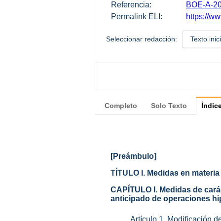
Referencia:
BOE-A-20
Permalink ELI:
https://ww
Seleccionar redacción:
Texto inic
Completo
Solo Texto
Índic
[Preámbulo]
TÍTULO I. Medidas en materi
CAPÍTULO I. Medidas de cará
anticipado de operaciones hipo
Artículo 1. Modificación 