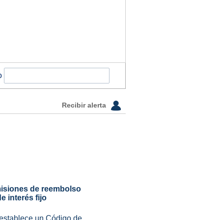
o
Recibir alerta
misiones de reembolso
 interés fijo
e establece un Código de