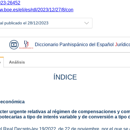
23-26452
w.boe.es/eli/es/rdl/2023/12/27/8/con
ial publicado el 28/12/2023
Diccionario Panhispánico del Español
J
urídic
e
Análisis
ÍNDICE
a económica
cter urgente relativas al régimen de compensaciones y co
tecarias a tipo de interés variable y de conversión a tipo de
del Real Decreto-ley 19/2022, de 22 de noviembre, por el que s