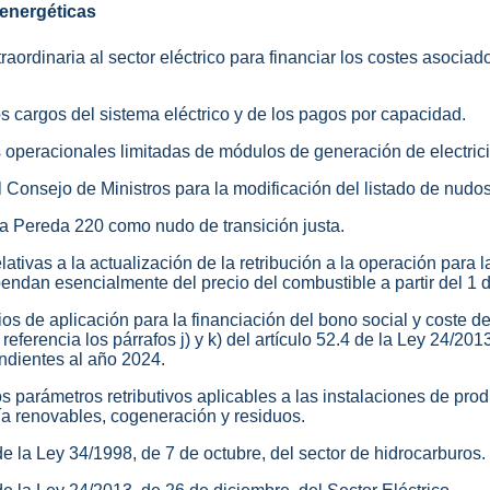
energéticas
traordinaria al sector eléctrico para financiar los costes asocia
os cargos del sistema eléctrico y de los pagos por capacidad.
es operacionales limitadas de módulos de generación de electric
al Consejo de Ministros para la modificación del listado de nudos
 La Pereda 220 como nudo de transición justa.
elativas a la actualización de la retribución a la operación para 
endan esencialmente del precio del combustible a partir del 1 
rios de aplicación para la financiación del bono social y coste d
ferencia los párrafos j) y k) del artículo 52.4 de la Ley 24/201
ondientes al año 2024.
os parámetros retributivos aplicables a las instalaciones de pro
gía renovables, cogeneración y residuos.
de la Ley 34/1998, de 7 de octubre, del sector de hidrocarburos.