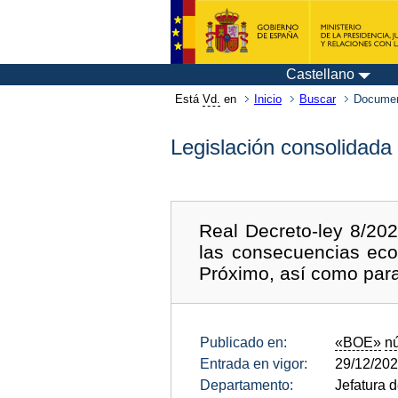
Castellano
Está
Vd.
en
Inicio
Buscar
Documen
Legislación consolidada
Real Decreto-ley 8/20
las consecuencias eco
Próximo, así como para 
Publicado en:
«BOE»
n
Entrada en vigor:
29/12/20
Departamento:
Jefatura 