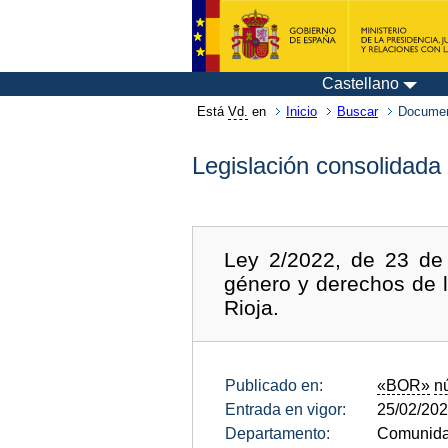
Castellano
Está
Vd.
en
Inicio
Buscar
Documen
Legislación consolidada
Ley 2/2022, de 23 de 
género y derechos de 
Rioja.
Publicado en:
«BOR»
n
Entrada en vigor:
25/02/20
Departamento:
Comunida