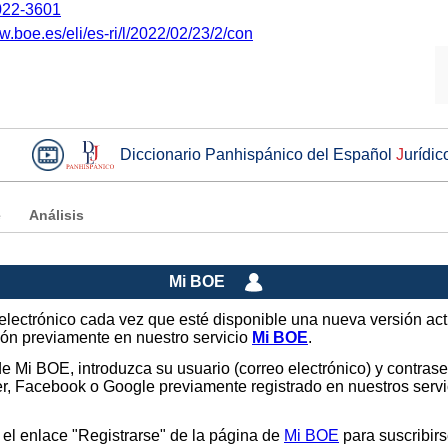
22-3601
w.boe.es/eli/es-ri/l/2022/02/23/2/con
Diccionario Panhispánico del Español
J
urídic
e
Análisis
Mi BOE
o electrónico cada vez que esté disponible una nueva versión ac
sión previamente en nuestro servicio
Mi BOE
.
 de Mi BOE, introduzca su usuario (correo electrónico) y contras
tter, Facebook o Google previamente registrado en nuestros ser
 el enlace "Registrarse" de la página de
Mi BOE
para suscribirs