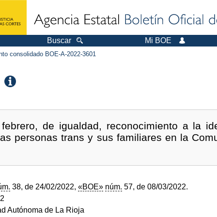
Buscar
Mi BOE
to consolidado BOE-A-2022-3601
febrero, de igualdad, reconocimiento a la id
las personas trans y sus familiares en la Co
úm.
38, de 24/02/2022,
«BOE»
núm.
57, de 08/03/2022.
22
d Autónoma de La Rioja