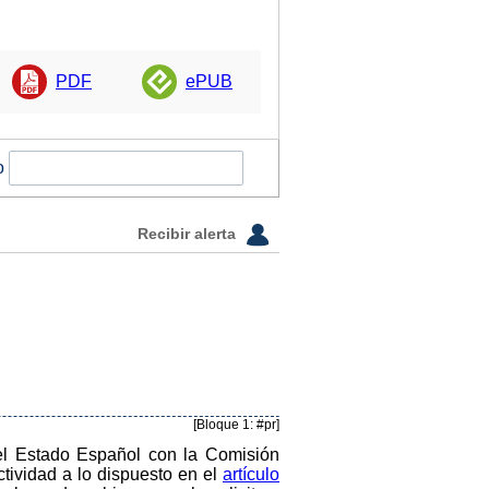
PDF
ePUB
o
Recibir alerta
[Bloque 1: #pr]
el Estado Español con la Comisión
ctividad a lo dispuesto en el
artículo