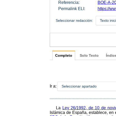
Referencia:
BOE-A-20
Permalink ELI:
https://ww
Seleccionar redacción:
Texto inic
Completo
Solo Texto
Índic
Ir a:
Seleccionar apartado
La
Ley 26/1992, de 10 de nov
Islámica de España, establece, en e