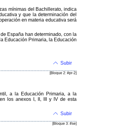
zas mínimas del Bachillerato, indica
ducativa y que la determinación del
ooperación en materia educativa será
 de España han determinado, con la
, la Educación Primaria, la Educación
Subir
[Bloque 2: #pr-2]
til, a la Educación Primaria, a la
 los anexos I, II, III y IV de esta
Subir
[Bloque 3: #se]