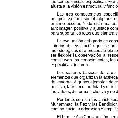
las competencias específicas −su 
ajusta a la visión estructural y fun
Las tres competencias específi
perspectiva confesional, algunos d
entorno escolar. Y de esta manera
autoimagen positiva y ajustada como
para superar los retos que plantea s
La evaluación del grado de conse
criterios de evaluación que se pro
metodológicas que proceda a elabora
ser flexible la observación al res
constituyen los conocimientos, las
específicas del área.
Los saberes básicos del área d
elementos que organizan la activida
del entorno. Algunos ejemplos de e
positiva, la interculturalidad y el i
individuos, de forma inclusiva y no d
Por tanto, son formas amistosas, 
Muhammad, la Paz y las Bendiciones
camino hacia la adoración ejemplifi
El bloque A, «Construcción person