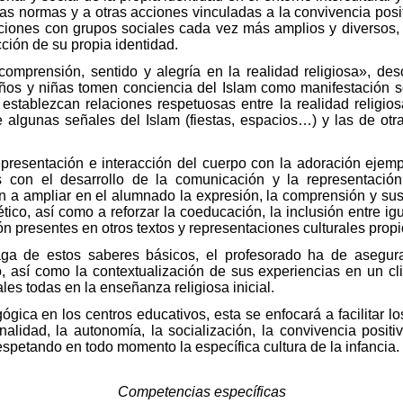
a las normas y a otras acciones vinculadas a la convivencia pos
ciones con grupos sociales cada vez más amplios y diversos, 
ción de su propia identidad.
comprensión, sentido y alegría en la realidad religiosa», de
iños y niñas tomen conciencia del Islam como manifestación so
establezcan relaciones respetuosas entre la realidad religiosa 
 algunas señales del Islam (fiestas, espacios…) y las de otra
resentación e interacción del cuerpo con la adoración ejempl
 con el desarrollo de la comunicación y la representación
án a ampliar en el alumnado la expresión, la comprensión y sus
tico, así como a reforzar la coeducación, la inclusión entre ig
n presentes en otros textos y representaciones culturales propi
aga de estos saberes básicos, el profesorado ha de asegura
, así como la contextualización de sus experiencias en un c
ales todas en la enseñanza religiosa inicial.
gica en los centros educativos, esta se enfocará a facilitar l
nalidad, la autonomía, la socialización, la convivencia positiv
espetando en todo momento la específica cultura de la infancia.
Competencias específicas