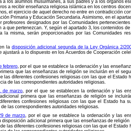
za a los alumnos musulmanes, a sus padres y a los órganos esc
eros a recibir enseñanza religiosa islámica en los centros doce
os, el ejercicio de aquel derecho no entre en contradicción con 
cación Primaria y Educación Secundaria. Asimismo, en el aparta
por profesores designados por las Comunidades perteneciente
 a que pertenezcan. Y, según el apartado 3, los contenidos de 
s a la misma, serán proporcionados por las Comunidades res
 en la
disposición adicional segunda de la Ley Orgánica 2/2
se ajustará a lo dispuesto en los Acuerdos de Cooperación cele
e febrero
, por el que se establece la ordenación y las enseñanz
primera que las enseñanzas de religión se incluirán en el seg
de las diferentes confesiones religiosas con las que el Estado
ia de las correspondientes autoridades religiosas.
1 de marzo
, por el que se establecen la ordenación y las 
 adicional primera que las enseñanzas de religión se incluir
 diferentes confesiones religiosas con las que el Estado ha 
de las correspondientes autoridades religiosas.
29 de marzo
, por el que se establece la ordenación y las 
u disposición adicional primera que las enseñanzas de religión 
 de las diferentes confesiones religiosas con las que el Estado