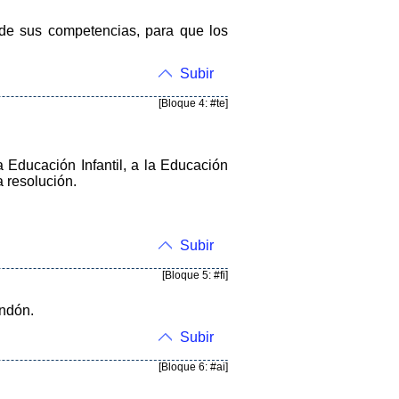
 de sus competencias, para que los
Subir
[Bloque 4: #te]
a Educación Infantil, a la Educación
a resolución.
Subir
[Bloque 5: #fi]
endón.
Subir
[Bloque 6: #ai]