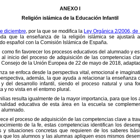
ANEXO I
Religión islámica de la Educación Infantil
de diciembre
, por la que se modifica la
Ley Orgánica 2/2006, de
nda que la enseñanza de la religión islámica se ajustará 
do español con la Comisión Islámica de España.
ne como fin favorecer los procesos educativos del alumnado y es
 y al inicio del proceso de adquisición de las competencias cl
 Consejo de la Unión Europea de 22 de mayo de 2018, adaptada
nza se enfoca desde la perspectiva vital, emocional e imaginat
perspectiva, además, la que ayuda a relacionar la enseñanza de
y del desarrollo infantil, siendo el proceso natural y una fo
a y no vista en el entorno plural.
ilias resulta igualmente de la mayor importancia, para que los 
onalidad educativa de esta área en la escuela se compleme
el alumnado.
orece el proceso de adquisición de las competencias clave a tra
onocimiento de la fe, estas competencias identifican los des
s y situaciones concretas que requieren de los saberes bá
a que los alumnos y las alumnas apliquen esos mismos desem