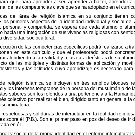
para qué: para aprender a ser, aprender a hacer, aprender a 
cional de las competencias clave que se ha adoptado en el currícu
cas del área de religión islámica en su conjunto tienen co
e los primeros aspectos de la identidad individual y social d
, personal y compartida, se espera que cada alumno o alum
 hacia una integración de sus vivencias religiosas con sentid
u diversidad sociocultural.
cución de las competencias específicas podrá realizarse a trav
ponen en este currículo y que el profesorado podrá concretar
r atendiendo a la realidad y a las características de su alum
pecto de las múltiples y distintas formas de aplicación y movi
 destrezas y las actitudes cuyo aprendizaje es necesario para
e religión islámica se incluyen en tres amplios bloques re
d y los intereses tempranos de la persona del musulmán o de l
stos saberes son los referidos a una pertenencia a la Humani
nterés colectivo por realizar el bien, dirigido tanto en general a 
iscriminatoria.
respetuosas y solidarias de interactuar en la realidad religiosa
 sobre él (P.B.). Son el primer paso en pos del deseo de ir de
cada en él.
al y social de la propia identidad en el entorno intercultural y 