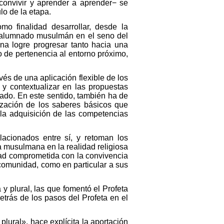
convivir y aprender a aprender− se
lo de la etapa.
mo finalidad desarrollar, desde la
el alumnado musulmán en el seno del
na logre progresar tanto hacia una
o de pertenencia al entorno próximo,
és de una aplicación flexible de los
 y contextualizar en las propuestas
nado. En este sentido, también ha de
lización de los saberes básicos que
 la adquisición de las competencias
lacionados entre sí, y retoman los
a musulmana en la realidad religiosa
dad comprometida con la convivencia
la comunidad, como en particular a sus
 y plural, las que fomentó el Profeta
trás de los pasos del Profeta en el
plural», hace explícita la aportación