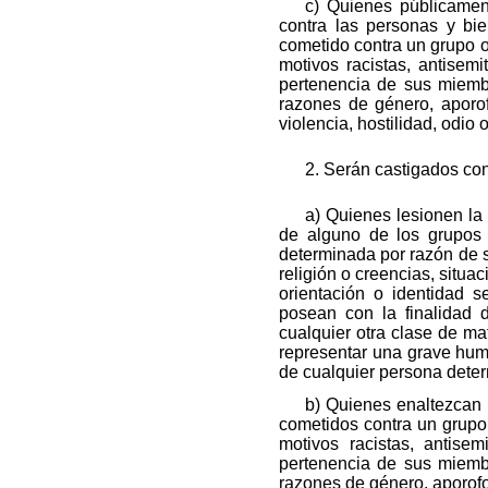
c) Quienes públicamen
contra las personas y bi
cometido contra un grupo o
motivos racistas, antisemit
pertenencia de sus miembr
razones de género, aporo
violencia, hostilidad, odio
2. Serán castigados con
a) Quienes lesionen la
de alguno de los grupos 
determinada por razón de su
religión o creencias, situa
orientación o identidad 
posean con la finalidad d
cualquier otra clase de ma
representar una grave hum
de cualquier persona deter
b) Quienes enaltezcan o
cometidos contra un grupo
motivos racistas, antisemi
pertenencia de sus miembr
razones de género, aporofo