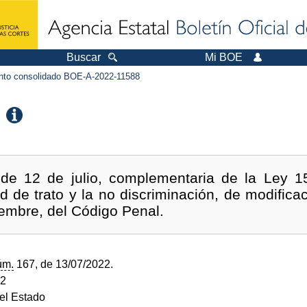
Buscar
Mi BOE
to consolidado BOE-A-2022-11588
de 12 de julio, complementaria de la Ley 15
ad de trato y la no discriminación, de modific
embre, del Código Penal.
úm.
167, de 13/07/2022.
22
del Estado