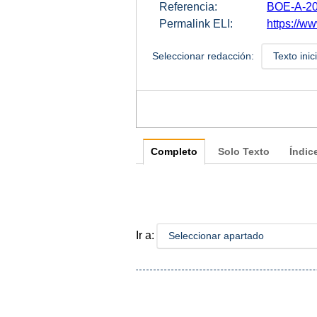
Referencia:
BOE-A-20
Permalink ELI:
https://ww
Seleccionar redacción:
Texto inic
Completo
Solo Texto
Índic
Ir a:
Seleccionar apartado