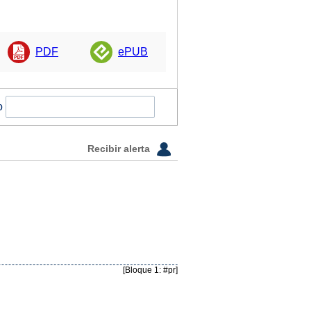
PDF
ePUB
o
Recibir alerta
[Bloque 1: #pr]