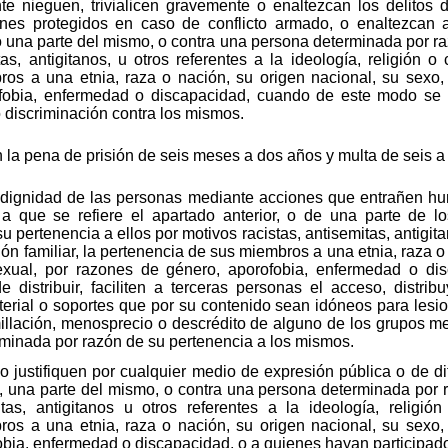
te nieguen, trivialicen gravemente o enaltezcan los delitos
enes protegidos en caso de conflicto armado, o enaltezcan 
 una parte del mismo, o contra una persona determinada por ra
as, antigitanos, u otros referentes a la ideología, religión o 
os a una etnia, raza o nación, su origen nacional, su sexo, 
fobia, enfermedad o discapacidad, cuando de este modo se
 o discriminación contra los mismos.
 la pena de prisión de seis meses a dos años y multa de seis 
 dignidad de las personas mediante acciones que entrañen hu
a que se refiere el apartado anterior, o de una parte de l
 pertenencia a ellos por motivos racistas, antisemitas, antigitan
ción familiar, la pertenencia de sus miembros a una etnia, raza o
sexual, por razones de género, aporofobia, enfermedad o di
e distribuir, faciliten a terceras personas el acceso, distri
terial o soportes que por su contenido sean idóneos para lesi
illación, menosprecio o descrédito de alguno de los grupos me
minada por razón de su pertenencia a los mismos.
 justifiquen por cualquier medio de expresión pública o de di
, una parte del mismo, o contra una persona determinada por 
tas, antigitanos u otros referentes a la ideología, religión 
os a una etnia, raza o nación, su origen nacional, su sexo, 
bia, enfermedad o discapacidad, o a quienes hayan participado