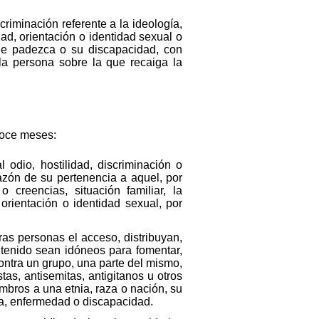
criminación referente a la ideología,
dad, orientación o identidad sexual o
ue padezca o su discapacidad, con
la persona sobre la que recaiga la
doce meses:
 odio, hostilidad, discriminación o
azón de su pertenencia a aquel, por
o creencias, situación familiar, la
orientación o identidad sexual, por
eras personas el acceso, distribuyan,
ntenido sean idóneos para fomentar,
 contra un grupo, una parte del mismo,
as, antisemitas, antigitanos u otros
iembros a una etnia, raza o nación, su
ia, enfermedad o discapacidad.