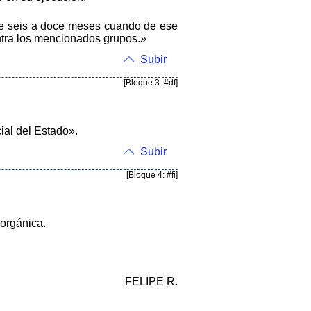
de seis a doce meses cuando de ese
ontra los mencionados grupos.»
Subir
[Bloque 3: #df]
cial del Estado».
Subir
[Bloque 4: #fi]
 orgánica.
FELIPE R.