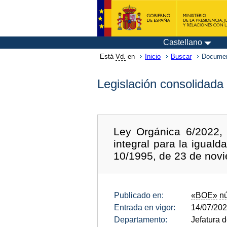
Castellano
Está
Vd.
en
Inicio
Buscar
Documen
Legislación consolidada
Ley Orgánica 6/2022, 
integral para la iguald
10/1995, de 23 de novi
Publicado en:
«BOE»
n
Entrada en vigor:
14/07/20
Departamento:
Jefatura 