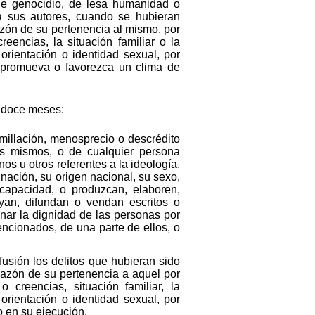
 de genocidio, de lesa humanidad o
a sus autores, cuando se hubieran
zón de su pertenencia al mismo, por
creencias, la situación familiar o la
orientación o identidad sexual, por
 promueva o favorezca un clima de
a doce meses:
millación, menosprecio o descrédito
os mismos, o de cualquier persona
os u otros referentes a la ideología,
 nación, su origen nacional, su sexo,
scapacidad, o produzcan, elaboren,
buyan, difundan o vendan escritos o
onar la dignidad de las personas por
ncionados, de una parte de ellos, o
fusión los delitos que hubieran sido
razón de su pertenencia a aquel por
o creencias, situación familiar, la
orientación o identidad sexual, por
 en su ejecución.