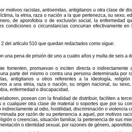
or motivos racistas, antisemitas, antigitanos u otra clase de dis
víctima, la etnia, raza o nación a la que pertenezca, su sexo, e
nero, de aporofobia o de exclusión social, la enfermedad q
s condiciones o circunstancias concurran efectivamente en 
y 2 del artículo 510 que quedan redactados como sigue:
on una pena de prisión de uno a cuatro años y multa de seis a 
e fomenten, promuevan o inciten directa o indirectamente al
, una parte del mismo o contra una persona determinada por r
tas, antigitanos u otros referentes a la ideología, religión 
os a una etnia, raza o nación, su origen nacional, su sexo, 
obia, enfermedad o discapacidad.
laboren, posean con la finalidad de distribuir, faciliten a terc
s o cualquier otra clase de material o soportes que por su co
 o indirectamente al odio, hostilidad, discriminación o violencia
minada por razón de su pertenencia a aquel, por motivos racist
religión o creencias, situación familiar, la pertenencia de sus m
orientación o identidad sexual, por razones de género, aporofob