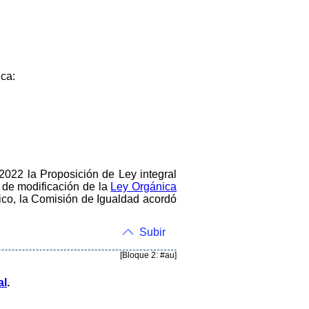
ca:
022 la Proposición de Ley integral
a de modificación de la
Ley Orgánica
nico, la Comisión de Igualdad acordó
Subir
[Bloque 2: #au]
al
.