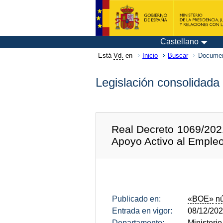
Castellano
Está
Vd.
en
Inicio
Buscar
Documen
Legislación consolidada
Real Decreto 1069/2021
Apoyo Activo al Emple
Publicado en:
«BOE»
n
Entrada en vigor:
08/12/20
Departamento:
Ministeri