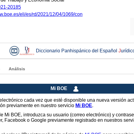
21-20185
ww.boe.es/eli/es/rd/2021/12/04/1069/con
Diccionario Panhispánico del Español
J
urídic
e
Análisis
Mi BOE
o electrónico cada vez que esté disponible una nueva versión ac
sión previamente en nuestro servicio
Mi BOE
.
 de Mi BOE, introduzca su usuario (correo electrónico) y contras
tter, Facebook o Google previamente registrado en nuestros ser