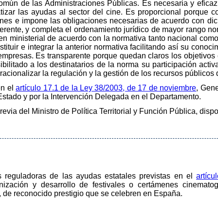
Común de las Administraciones Públicas. Es necesaria y efic
atizar las ayudas al sector del cine. Es proporcional porque 
ones e impone las obligaciones necesarias de acuerdo con dic
herente, y completa el ordenamiento jurídico de mayor rango no
n ministerial de acuerdo con la normativa tanto nacional com
tuir e integrar la anterior normativa facilitando así su conoci
mpresas. Es transparente porque quedan claros los objetivos de
litado a los destinatarios de la norma su participación activa. 
racionalizar la regulación y la gestión de los recursos públicos 
en el
artículo 17.1 de la Ley 38/2003, de 17 de noviembre
, Gen
Estado y por la Intervención Delegada en el Departamento.
revia del Ministro de Política Territorial y Función Pública, disp
s reguladoras de las ayudas estatales previstas en el
artíc
nización y desarrollo de festivales o certámenes cinematog
 de reconocido prestigio que se celebren en España.