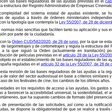
lecen las bases reguladoras de las ayudas previstas en el
cap
 la estructura del Registro Administrativo de Empresas Cinemato
complejidad del sistema estatal de ayudas existente, se h
neas de ayudas a través de órdenes ministeriales independ
on la tipología que contempla la
Ley 55/2007, de 28 de diciem
 normas más sencillas que faciliten tanto su aplicación y sus 
ón por parte de la ciudadanía.
 con la
Orden CUD/582/2020, de 26 de junio
, por la que se est
 de largometrajes y de cortometrajes y regula la estructura del
, a la que siguió la Orden (actualmente en tramitación) p
ibución de películas previstas en el
artículo 28 de la Ley 55/20
objeto es el establecimiento de las bases reguladores de las ay
España reguladas en el
artículo 32 de la Ley 55/2007, de 28 de 
esta revisión de las bases reguladoras de las ayudas a la orga
 de valor del sector audiovisual en base a criterios similares
aso de los festivales de cine, los cambios de los últimos años.
edades en los requisitos de acceso a las ayudas, los gastos s
s a favorecer la accesibilidad universal, la sostenibilidad, el
s certámenes, que ha supuesto cambios de formato (del presencia
de presentación de las solicitudes, así como a la notificació
udas, se dispone la obligatoriedad de que se realice a través 