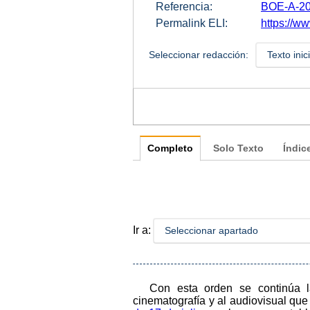
Referencia:
BOE-A-20
Permalink ELI:
https://w
Seleccionar redacción:
Texto inic
Completo
Solo Texto
Índic
Ir a:
Seleccionar apartado
Con esta orden se continúa l
cinematografía y al audiovisual que