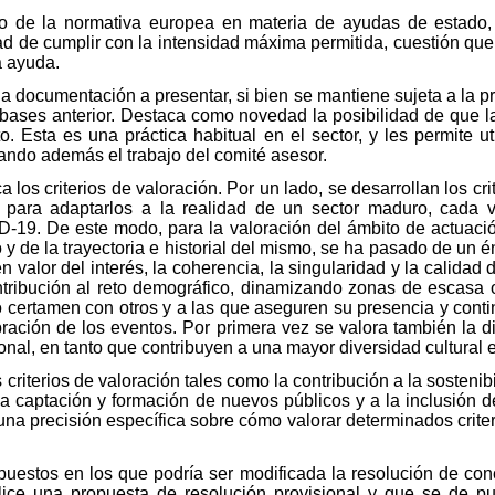
nto de la normativa europea en materia de ayudas de estado
d de cumplir con la intensidad máxima permitida, cuestión que
a ayuda.
 la documentación a presentar, si bien se mantiene sujeta a la p
 bases anterior. Destaca como novedad la posibilidad de que la
 Esta es una práctica habitual en el sector, y les permite uti
itando además el trabajo del comité asesor.
a los criterios de valoración. Por un lado, se desarrollan los cr
, para adaptarlos a la realidad de un sector maduro, cada 
D-19. De este modo, para la valoración del ámbito de actuación
 de la trayectoria e historial del mismo, se ha pasado de un é
n valor del interés, la coherencia, la singularidad y la calidad 
ntribución al reto demográfico, dinamizando zonas de escasa o
 o certamen con otros y a las que aseguren su presencia y cont
ebración de los eventos. Por primera vez se valora también la d
onal, en tanto que contribuyen a una mayor diversidad cultural 
 criterios de valoración tales como la contribución a la sostenib
a la captación y formación de nuevos públicos y a la inclusió
na precisión específica sobre cómo valorar determinados crite
upuestos en los que podría ser modificada la resolución de co
alice una propuesta de resolución provisional y que se de p