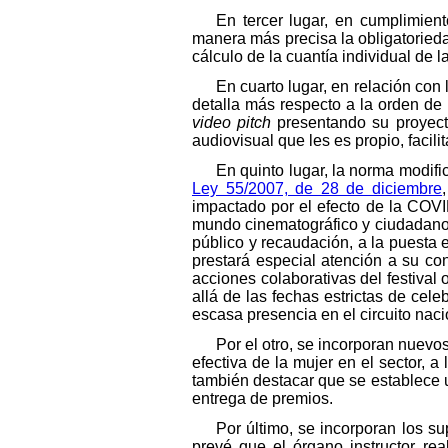
En tercer lugar, en cumplimie
manera más precisa la obligatorieda
cálculo de la cuantía individual de l
En cuarto lugar, en relación con
detalla más respecto a la orden de
video pitch
presentando su proyecto.
audiovisual que les es propio, facil
En quinto lugar, la norma modific
Ley 55/2007, de 28 de diciembre
impactado por el efecto de la COVI
mundo cinematográfico y ciudadano y
público y recaudación, a la puesta e
prestará especial atención a su co
acciones colaborativas del festival
allá de las fechas estrictas de cel
escasa presencia en el circuito naci
Por el otro, se incorporan nuevos
efectiva de la mujer en el sector, 
también destacar que se establece u
entrega de premios.
Por último, se incorporan los s
prevé que el órgano instructor re