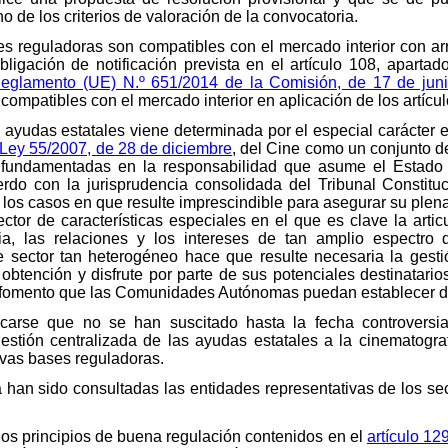
o de los criterios de valoración de la convocatoria.
s reguladoras son compatibles con el mercado interior con arre
ligación de notificación prevista en el artículo 108, apartad
eglamento (UE) N.º 651/2014 de la Comisión, de 17 de jun
ompatibles con el mercado interior en aplicación de los artícul
 ayudas estatales viene determinada por el especial carácter e 
la Ley 55/2007, de 28 de diciembre
, del Cine como un conjunto d
l fundamentadas en la responsabilidad que asume el Estado d
rdo con la jurisprudencia consolidada del Tribunal Constitu
 los casos en que resulte imprescindible para asegurar su plena
sector de características especiales en el que es clave la art
a, las relaciones y los intereses de tan amplio espectro 
ste sector tan heterogéneo hace que resulte necesaria la gest
obtención y disfrute por parte de sus potenciales destinatarios
de fomento que las Comunidades Autónomas puedan establecer d
carse que no se han suscitado hasta la fecha controversia
gestión centralizada de las ayudas estatales a la cinematogra
vas bases reguladoras.
 han sido consultadas las entidades representativas de los s
os principios de buena regulación contenidos en el
artículo 12