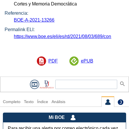
Cortes y Memoria Democrática
Referencia:
BOE-A-2021-13266
Permalink ELI:
https://www.boe.es/eli/es/rd/2021/08/03/689/con
PDF
ePUB
Completo
Texto
Índice
Análisis
Mi BOE
Para recibir una alerta por correo electrónico cada vez