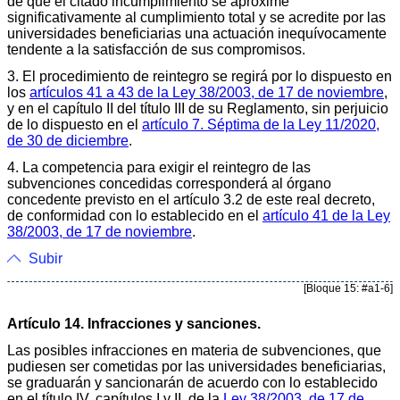
de que el citado incumplimiento se aproxime
significativamente al cumplimiento total y se acredite por las
universidades beneficiarias una actuación inequívocamente
tendente a la satisfacción de sus compromisos.
3. El procedimiento de reintegro se regirá por lo dispuesto en
los
artículos 41 a 43 de la Ley 38/2003, de 17 de noviembre
,
y en el capítulo II del título III de su Reglamento, sin perjuicio
de lo dispuesto en el
artículo 7. Séptima de la Ley 11/2020,
de 30 de diciembre
.
4. La competencia para exigir el reintegro de las
subvenciones concedidas corresponderá al órgano
concedente previsto en el artículo 3.2 de este real decreto,
de conformidad con lo establecido en el
artículo 41 de la Ley
38/2003, de 17 de noviembre
.
Subir
[Bloque 15: #a1-6]
Artículo 14. Infracciones y sanciones.
Las posibles infracciones en materia de subvenciones, que
pudiesen ser cometidas por las universidades beneficiarias,
se graduarán y sancionarán de acuerdo con lo establecido
en el título IV, capítulos I y II, de la
Ley 38/2003, de 17 de