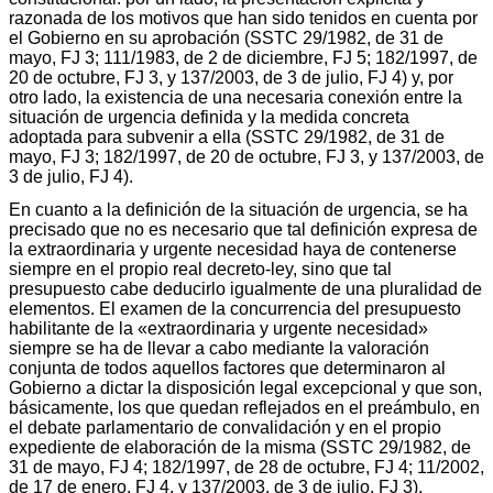
razonada de los motivos que han sido tenidos en cuenta por
el Gobierno en su aprobación (SSTC 29/1982, de 31 de
mayo, FJ 3; 111/1983, de 2 de diciembre, FJ 5; 182/1997, de
20 de octubre, FJ 3, y 137/2003, de 3 de julio, FJ 4) y, por
otro lado, la existencia de una necesaria conexión entre la
situación de urgencia definida y la medida concreta
adoptada para subvenir a ella (SSTC 29/1982, de 31 de
mayo, FJ 3; 182/1997, de 20 de octubre, FJ 3, y 137/2003, de
3 de julio, FJ 4).
En cuanto a la definición de la situación de urgencia, se ha
precisado que no es necesario que tal definición expresa de
la extraordinaria y urgente necesidad haya de contenerse
siempre en el propio real decreto-ley, sino que tal
presupuesto cabe deducirlo igualmente de una pluralidad de
elementos. El examen de la concurrencia del presupuesto
habilitante de la «extraordinaria y urgente necesidad»
siempre se ha de llevar a cabo mediante la valoración
conjunta de todos aquellos factores que determinaron al
Gobierno a dictar la disposición legal excepcional y que son,
básicamente, los que quedan reflejados en el preámbulo, en
el debate parlamentario de convalidación y en el propio
expediente de elaboración de la misma (SSTC 29/1982, de
31 de mayo, FJ 4; 182/1997, de 28 de octubre, FJ 4; 11/2002,
de 17 de enero, FJ 4, y 137/2003, de 3 de julio, FJ 3).