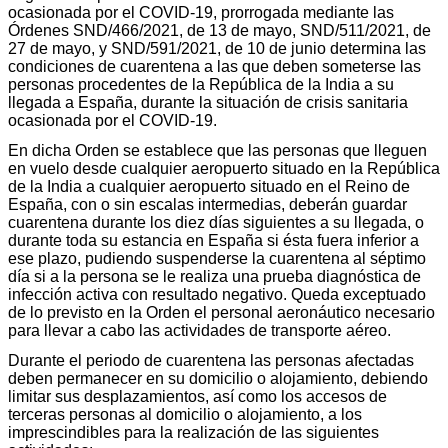
ocasionada por el COVID-19, prorrogada mediante las
Órdenes SND/466/2021, de 13 de mayo, S
ND
/511/202
1, de
27 de mayo, y S
ND
/591/202
1, de 10 de junio determina las
condiciones de cuarentena a las que deben someterse las
personas procedentes de la República de la India a su
llegada a España, durante la situación de crisis sanitaria
ocasionada por el COVID-19.
En dicha Orden se establece que las personas que lleguen
en vuelo desde cualquier aeropuerto situado en la República
de la India a cualquier aeropuerto situado en el Reino de
España, con o sin escalas intermedias, deberán guardar
cuarentena durante los diez días siguientes a su llegada, o
durante toda su estancia en España si ésta fuera inferior a
ese plazo, pudiendo suspenderse la cuarentena al séptimo
día si a la persona se le realiza una prueba diagnóstica de
infección activa con resultado negativo. Queda exceptuado
de lo previsto en la Orden el personal aeronáutico necesario
para llevar a cabo las actividades de transporte aéreo.
Durante el periodo de cuarentena las personas afectadas
deben permanecer en su domicilio o alojamiento, debiendo
limitar sus desplazamientos, así como los accesos de
terceras personas al domicilio o alojamiento, a los
imprescindibles para la realización de las siguientes