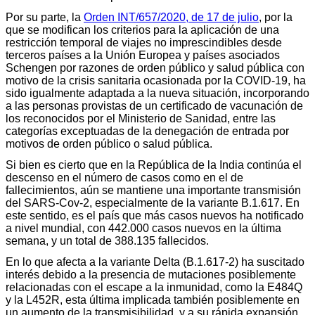
Por su parte, la
Orden INT/657/2020, de 17 de julio
, por la
que se modifican los criterios para la aplicación de una
restricción temporal de viajes no imprescindibles desde
terceros países a la Unión Europea y países asociados
Schengen por razones de orden público y salud pública con
motivo de la crisis sanitaria ocasionada por la COVID-19, ha
sido igualmente adaptada a la nueva situación, incorporando
a las personas provistas de un certificado de vacunación de
los reconocidos por el Ministerio de Sanidad, entre las
categorías exceptuadas de la denegación de entrada por
motivos de orden público o salud pública.
Si bien es cierto que en la República de la India continúa el
descenso en el número de casos como en el de
fallecimientos, aún se mantiene una importante transmisión
del SARS-Cov-2, especialmente de la variante
B.1.61
7. En
este sentido, es el país que más casos nuevos ha notificado
a nivel mundial, con 442.000 casos nuevos en la última
semana, y un total de 388.135 fallecidos.
En lo que afecta a la variante Delta (B.1.617-2) ha suscitado
interés debido a la presencia de mutaciones posiblemente
relacionadas con el escape a la inmunidad, como la E484Q
y la L452R, esta última implicada también posiblemente en
un aumento de la transmisibilidad, y a su rápida expansión