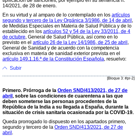
tipificación de sanciones, por ejemplo en su sentencia n.°
14/2021, de 28 de enero.
En su virtud y al amparo de lo contemplado en los
artículos
segundo y tercero de la Ley Orgánica 3/1986, de 14 de abril
,
de Medidas Especiales en Materia de Salud Pública y de lo
establecido en los
artículos 52 y 54 de la Ley 33/2011, de 4
de octubre
, General de Salud Pública, así como en lo
previsto en el
artículo 26 de la Ley 14/1986, de 25 de abril
,
General de Sanidad y de acuerdo con la competencia
exclusiva en materia de sanidad exterior prevista en el
artículo 149.1.16.ª de la Constitución Española
, resuelvo:
Subir
[Bloque 3: #pr-2]
Primero. Prórroga de la
Orden SND/413/2021, de 27 de
abril
, sobre las condiciones de cuarentena a las que
deben someterse las personas procedentes de la
República de la India a su llegada a España, durante la
situación de crisis sanitaria ocasionada por la COVID-19.
Queda prorrogado lo dispuesto en los apartados primero,
segundo y tercero de la
Orden SND/413/2021, de 27 de
abril
.