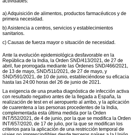
actividades:
a) Adquisición de alimentos, productos farmacéuticos y de
primera necesidad.
b) Asistencia a centros, servicios y establecimientos
sanitarios.
c) Causas de fuerza mayor o situación de necesidad.
Ante la evolución epidemiológica desfavorable en la
República de la India, la Orden S
ND
/413/202
1, de 27 de
abril, fue prorrogada mediante las Órdenes SN
D
/466/20
21,
de 13 de mayo, S
ND
/511/20
21, de 27 de mayo, y
S
ND
/591/20
21, de 10 de junio, estableciéndose su eficacia
hasta las 24:00 horas del 26 de junio de 2021.
La exigencia de una prueba diagnóstica de infección activa
con resultado negativo antes de la llegada a España, la
realización de test en el aeropuerto al arribo, y la aplicación
de cuarentena a las personas procedentes de la India,
complementada esta última medida por la Orden
I
NT
/552/202
1, de 4 de junio, por la que se modifica la Orden
I
NT
/657/20
20, de 17 de julio, por la que se modifican los
criterios para la aplicación de una restricción temporal de
viajes no imprescindibles desde terceros países a la Unión