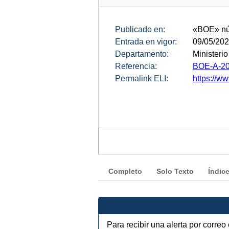
Publicado en:
«BOE»
n
Entrada en vigor:
09/05/20
Departamento:
Ministeri
Referencia:
BOE-A-20
Permalink ELI:
https://ww
Completo
Solo Texto
Índic
Para recibir una alerta por corre