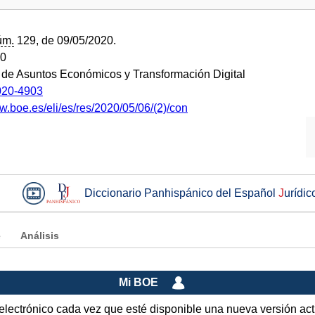
úm.
129, de 09/05/2020.
20
o de Asuntos Económicos y Transformación Digital
20-4903
w.boe.es/eli/es/res/2020/05/06/(2)/con
Diccionario Panhispánico del Español
J
urídic
e
Análisis
Mi BOE
o electrónico cada vez que esté disponible una nueva versión ac