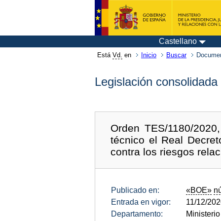
Castellano
Está
Vd.
en
Inicio
Buscar
Documen
Legislación consolidada
Orden TES/1180/2020,
técnico el Real Decre
contra los riesgos rela
Publicado en:
«BOE»
n
Entrada en vigor:
11/12/20
Departamento:
Ministeri