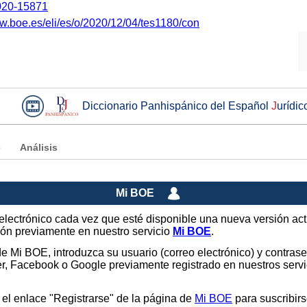
20-15871
ww.boe.es/eli/es/o/2020/12/04/tes1180/con
Diccionario Panhispánico del Español
J
urídic
e
Análisis
Mi BOE
o electrónico cada vez que esté disponible una nueva versión ac
sión previamente en nuestro servicio
Mi BOE
.
 de Mi BOE, introduzca su usuario (correo electrónico) y contras
tter, Facebook o Google previamente registrado en nuestros ser
 el enlace "Registrarse" de la página de
Mi BOE
para suscribirs