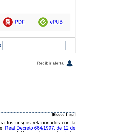
PDF
ePUB
o
Recibir alerta
[Bloque 1: #pr]
ra los riesgos relacionados con la
 el
Real Decreto 664/1997, de 12 de