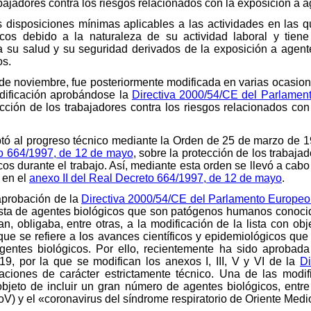
abajadores contra los riesgos relacionados con la exposición a a
s disposiciones mínimas aplicables a las actividades en las 
cos debido a la naturaleza de su actividad laboral y tien
a su salud y su seguridad derivados de la exposición a agente
os.
de noviembre, fue posteriormente modificada en varias ocasione
odificación aprobándose la
Directiva 2000/54/CE del Parlamen
cción de los trabajadores contra los riesgos relacionados con
aptó al progreso técnico mediante la Orden de 25 de marzo de 
o 664/1997, de 12 de mayo
, sobre la protección de los trabaja
os durante el trabajo. Así, mediante esta orden se llevó a cabo
 en el
anexo II del Real Decreto 664/1997, de 12 de mayo
.
 aprobación de la
Directiva 2000/54/CE del Parlamento Europeo
lista de agentes biológicos que son patógenos humanos conocido
n, obligaba, entre otras, a la modificación de la lista con obj
que se refiere a los avances científicos y epidemiológicos qu
agentes biológicos. Por ello, recientemente ha sido aprobad
9, por la que se modifican los anexos I, III, V y VI de la
Di
ciones de carácter estrictamente técnico. Una de las modif
objeto de incluir un gran número de agentes biológicos, entre
V) y el «coronavirus del síndrome respiratorio de Oriente Me