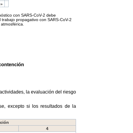
2»
iagnóstico con SARS-CoV-2 debe
 El trabajo propagativo con SARS-CoV-2
 atmosférica.
 contención
ctividades, la evaluación del riesgo
se, excepto si los resultados de la
nción
4