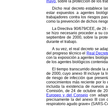
mayo
, sobre la protección de los tr
Dicho real decreto establece la
estar expuestos a agentes biológi
trabajadores contra los riesgos par
como la prevención de dichos riesg
La Directiva 90/679/CEE, de 26 
se hizo necesario proceder a su c
septiembre de 2000, sobre la prote
durante el trabajo.
A su vez, el real decreto se ad
del progreso técnico el
Real Decret
con la exposición a agentes biológic
de los agentes biológicos contenida
El tiempo transcurrido desde la
de 2000, cuyo anexo III incluye la 
de riesgo de infección que presenta
conocimientos más reciente por lo 
incluida la existencia de nuevos 
Comisión, de 24 de octubre de 201
Europeo y del Consejo
con adapta
precisamente la del anexo III con 
respiratorio agudo grave» (SARS-Co