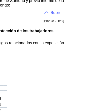
tro de Sanidad y previo informe de la
pongo:
Subir
[Bloque 2: #au]
rotección de los trabajadores
iesgos relacionados con la exposición
3
3
3