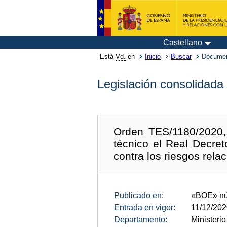
Castellano
Está
Vd.
en
Inicio
Buscar
Documen
Legislación consolidada
Orden TES/1180/2020,
técnico el Real Decre
contra los riesgos rela
Publicado en:
«BOE»
n
Entrada en vigor:
11/12/20
Departamento:
Ministeri