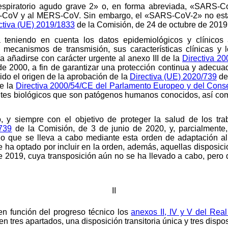
respiratorio agudo grave 2» o, en forma abreviada, «SARS-C
-CoV y al MERS-CoV. Sin embargo, el «SARS-CoV-2» no está e
ctiva (UE) 2019/1833
de la Comisión, de 24 de octubre de 2019
 teniendo en cuenta los datos epidemiológicos y clínicos 
s mecanismos de transmisión, sus características clínicas y l
añadirse con carácter urgente al anexo III de la
Directiva 2
e 2000, a fin de garantizar una protección continua y adecuad
sido el origen de la aprobación de la
Directiva (UE) 2020/739
de 
de la
Directiva 2000/54/CE del Parlamento Europeo y del Cons
ntes biológicos que son patógenos humanos conocidos, así co
, y siempre con el objetivo de proteger la salud de los tra
/739
de la Comisión, de 3 de junio de 2020, y, parcialmente
lo que se lleva a cabo mediante esta orden de adaptación al
e ha optado por incluir en la orden, además, aquellas disposic
 2019, cuya transposición aún no se ha llevado a cabo, pero qu
II
en función del progreso técnico los
anexos II, IV y V del Re
en tres apartados, una disposición transitoria única y tres dispos