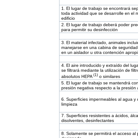
1. El lugar de trabajo se encontrará s
toda actividad que se desarrolle en el
edificio
2. El lugar de trabajo deberá poder pre
para permitir su desinfección
3. El material infectado, animales inclu
manejarse en una cabina de seguridad 
en un aislador u otra contención aprop
4. El aire introducido y extraído del lug
se filtrará mediante la utilización de filt
(1)
absolutos HEPA
o similares
5. El lugar de trabajo se mantendrá co
presión negativa respecto a la presión
6. Superficies impermeables al agua y d
limpieza
7. Superficies resistentes a ácidos, álcal
disolventes, desinfectantes
8. Solamente se permitirá el acceso al