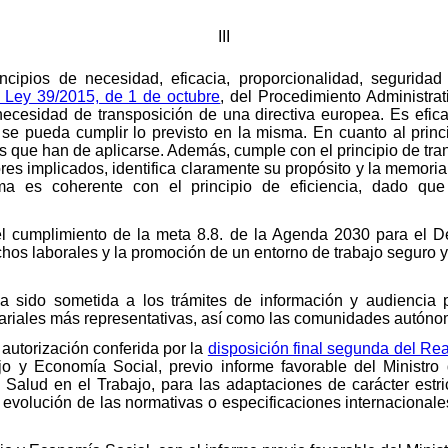
III
cipios de necesidad, eficacia, proporcionalidad, seguridad j
a Ley 39/2015, de 1 de octubre
, del Procedimiento Administra
ecesidad de transposición de una directiva europea. Es efica
se pueda cumplir lo previsto en la misma. En cuanto al princi
es que han de aplicarse. Además, cumple con el principio de tr
ores implicados, identifica claramente su propósito y la memori
rma es coherente con el principio de eficiencia, dado qu
 cumplimiento de la meta 8.8. de la Agenda 2030 para el Desa
chos laborales y la promoción de un entorno de trabajo seguro y
a sido sometida a los trámites de información y audiencia 
ariales más representativas, así como las comunidades autóno
 autorización conferida por la
disposición final segunda del Re
ajo y Economía Social, previo informe favorable del Ministro
Salud en el Trabajo, para las adaptaciones de carácter estr
a evolución de las normativas o especificaciones internacional