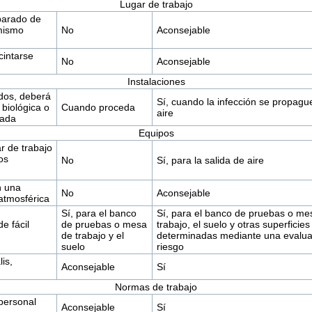
Lugar de trabajo
eparado de
 mismo
No
Aconsejable
cintarse
No
Aconsejable
Instalaciones
idos, deberá
Sí, cuando la infección se propague
biológica o
Cuando proceda
aire
iada
Equipos
ar de trabajo
ros
No
Sí, para la salida de aire
n una
No
Aconsejable
 atmosférica
Sí, para el banco
Sí, para el banco de pruebas o me
e fácil
de pruebas o mesa
trabajo, el suelo y otras superficies
de trabajo y el
determinadas mediante una evalua
suelo
riesgo
is,
Aconsejable
Sí
Normas de trabajo
 personal
Aconsejable
Sí