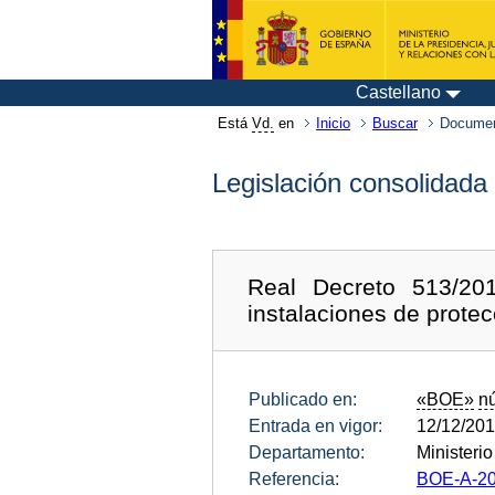
Castellano
Está
Vd.
en
Inicio
Buscar
Documen
Legislación consolidada
Real Decreto 513/2
instalaciones de protec
Publicado en:
«BOE»
n
Entrada en vigor:
12/12/20
Departamento:
Ministeri
Referencia:
BOE-A-20