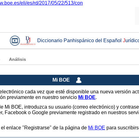
ww.boe.es/eli/es/rd/2017/05/22/513/con
Diccionario Panhispánico del Español
J
urídic
e
Análisis
Mi BOE
o electrónico cada vez que esté disponible una nueva versión ac
sión previamente en nuestro servicio
Mi BOE
.
 de Mi BOE, introduzca su usuario (correo electrónico) y contras
tter, Facebook o Google previamente registrado en nuestros ser
 el enlace "Registrarse" de la página de
Mi BOE
para suscribirs