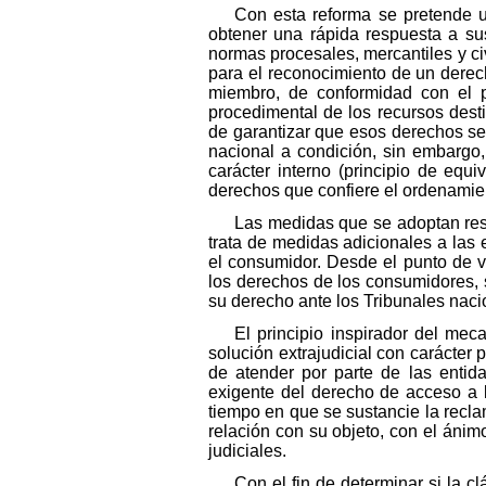
Con esta reforma se pretende u
obtener una rápida respuesta a sus
normas procesales, mercantiles y ci
para el reconocimiento de un derec
miembro, de conformidad con el p
procedimental de los recursos des
de garantizar que esos derechos se
nacional a condición, sin embargo
carácter interno (principio de equ
derechos que confiere el ordenamient
Las medidas que se adoptan resp
trata de medidas adicionales a las es
el consumidor. Desde el punto de vis
los derechos de los consumidores, 
su derecho ante los Tribunales naci
El principio inspirador del me
solución extrajudicial con carácter 
de atender por parte de las entida
exigente del derecho de acceso a l
tiempo en que se sustancie la reclam
relación con su objeto, con el áni
judiciales.
Con el fin de determinar si la c