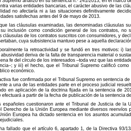
l Supremo analizó en su sentencia n.º 241/2013, en el marco de
ra varias entidades bancarias, el carácter abusivo de las clá
idad no afectaría ni a las situaciones definitivamente decidi
tidades satisfechas antes del 9 de mayo de 2013.
que las cláusulas examinadas, las denominadas cláusulas suel
 su inclusión como condición general de los contratos, no
s cláusulas de los contratos suscritos con consumidores, y decl
nsertaban, cuya subsistencia mantuvo pese a aquella declaración
oralmente la retroactividad y se fundó en tres motivos: i) l
abusividad deriva de la falta de transparencia material o susta
 buena fe del círculo de los interesados –toda vez que las entida
ncia–; y iii) el hecho, que el Tribunal Supremo calificó como 
úblico económico.
troactiva fue confirmada por el Tribunal Supremo en sentencia 
rente a una de las entidades parte en el proceso judicial resue
do en aplicación de la doctrina fijada en la sentencia de 2
e efectuará a partir de la fecha de publicación de la sentencia d
s españoles cuestionaron ante el Tribunal de Justicia de la 
l Derecho de la Unión Europea mediante diversos reenvíos pr
a Unión Europea ha dictado sentencia en los asuntos acumula
ejudiciales.
a ha fallado que el artículo 6, apartado 1, de la Directiva 93