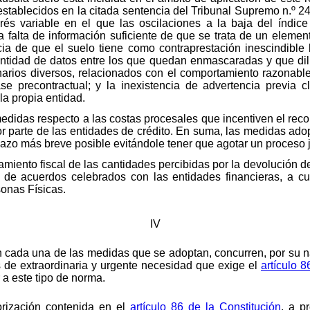
os establecidos en la citada sentencia del Tribunal Supremo n.º 2
és variable en el que las oscilaciones a la baja del índice
a falta de información suficiente de que se trata de un elemento
cia de que el suelo tiene como contraprestación inescindible 
ntidad de datos entre los que quedan enmascaradas y que dilu
rios diversos, relacionados con el comportamiento razonablem
se precontractual; y la inexistencia de advertencia previa c
la propia entidad.
medidas respecto a las costas procesales que incentiven el reco
or parte de las entidades de crédito. En suma, las medidas ad
azo más breve posible evitándole tener que agotar un proceso ju
amiento fiscal de las cantidades percibidas por la devolución de
 de acuerdos celebrados con las entidades financieras, a cuy
onas Físicas.
IV
en cada una de las medidas que se adoptan, concurren, por su na
s de extraordinaria y urgente necesidad que exige el
artículo 
 a este tipo de norma.
orización contenida en el
artículo 86 de la Constitución
, a p