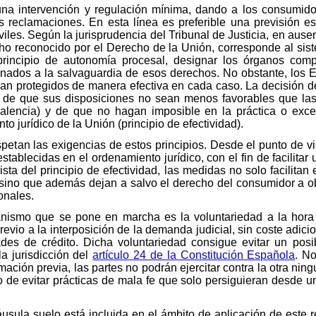
na intervención y regulación mínima, dando a los consumido
 reclamaciones. En esta línea es preferible una previsión esp
viles. Según la jurisprudencia del Tribunal de Justicia, en au
ho reconocido por el Derecho de la Unión, corresponde al sist
rincipio de autonomía procesal, designar los órganos compe
tinados a la salvaguardia de esos derechos. No obstante, los
an protegidos de manera efectiva en cada caso. La decisión de 
, de que sus disposiciones no sean menos favorables que las 
ivalencia) y de que no hagan imposible en la práctica o excesi
o jurídico de la Unión (principio de efectividad).
etan las exigencias de estos principios. Desde el punto de vis
tablecidas en el ordenamiento jurídico, con el fin de facilitar 
ta del principio de efectividad, las medidas no solo facilitan 
sino que además dejan a salvo el derecho del consumidor a obte
onales.
canismo que se pone en marcha es la voluntariedad a la hor
previo a la interposición de la demanda judicial, sin coste adic
des de crédito. Dicha voluntariedad consigue evitar un posib
a jurisdicción del
artículo 24 de la Constitución Española
. No
ación previa, las partes no podrán ejercitar contra la otra ningu
mo de evitar prácticas de mala fe que solo persiguieran desde 
láusula suelo está incluida en el ámbito de aplicación de este 