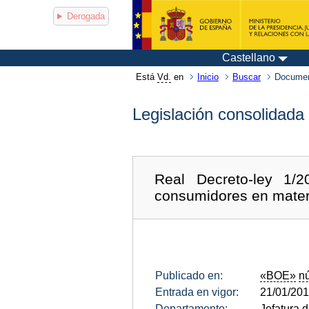
Derogada
Castellano
Está
Vd.
en
Inicio
Buscar
Documen
Legislación consolidada
Real Decreto-ley 1/
consumidores en materi
Publicado en:
«BOE»
n
Entrada en vigor:
21/01/20
Departamento:
Jefatura 