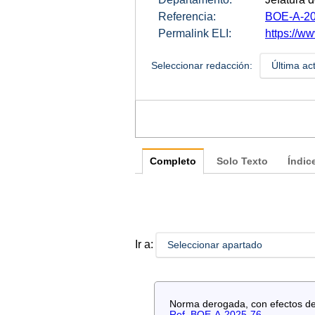
Referencia:
BOE-A-20
Permalink ELI:
https://ww
Seleccionar redacción:
Última ac
Completo
Solo Texto
Índic
Ir a:
Seleccionar apartado
Norma derogada, con efectos de 3
Ref. BOE-A-2025-76