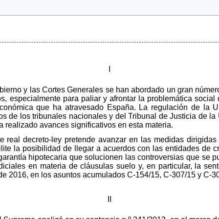
I
bierno y las Cortes Generales se han abordado un gran número 
s, especialmente para paliar y afrontar la problemática social 
 económica que ha atravesado España. La regulación de la 
s de los tribunales nacionales y del Tribunal de Justicia de l
 realizado avances significativos en esta materia.
te real decreto-ley pretende avanzar en las medidas dirigidas
ite la posibilidad de llegar a acuerdos con las entidades de cr
 garantía hipotecaria que solucionen las controversias que se 
iciales en materia de cláusulas suelo y, en particular, la sent
de 2016, en los asuntos acumulados C-154/15, C-307/15 y C-3
II