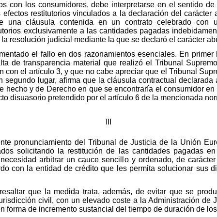
os con los consumidores, debe interpretarse en el sentido d
 efectos restitutorios vinculados a la declaración del carácter a
de una cláusula contenida en un contrato celebrado con u
itutorios exclusivamente a las cantidades pagadas indebidamen
la resolución judicial mediante la que se declaró el carácter ab
amentado el fallo en dos razonamientos esenciales. En primer 
lta de transparencia material que realizó el Tribunal Supremo
ón con el artículo 3, y que no cabe apreciar que el Tribunal Su
, en segundo lugar, afirma que la cláusula contractual declarad
de hecho y de Derecho en que se encontraría el consumidor en e
cto disuasorio pretendido por el artículo 6 de la mencionada n
III
ente pronunciamiento del Tribunal de Justicia de la Unión Eu
s solicitando la restitución de las cantidades pagadas en 
e necesidad arbitrar un cauce sencillo y ordenado, de carácter
rdo con la entidad de crédito que les permita solucionar sus di
 resaltar que la medida trata, además, de evitar que se prod
urisdicción civil, con un elevado coste a la Administración de 
en forma de incremento sustancial del tiempo de duración de lo