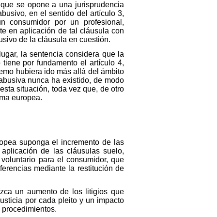
e que se opone a una jurisprudencia
busivo, en el sentido del artículo 3,
n consumidor por un profesional,
te en aplicación de tal cláusula con
usivo de la cláusula en cuestión.
lugar, la sentencia considera que la
 tiene por fundamento el artículo 4,
premo hubiera ido más allá del ámbito
a abusiva nunca ha existido, de modo
sta situación, toda vez que, de otro
orma europea.
ropea suponga el incremento de las
aplicación de las cláusulas suelo,
 voluntario para el consumidor, que
ferencias mediante la restitución de
uzca un aumento de los litigios que
Justicia por cada pleito y un impacto
s procedimientos.