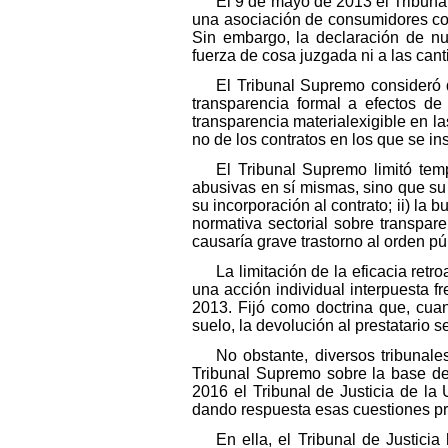
El 9 de mayo de 2013 el Tribuna
una asociación de consumidores cont
Sin embargo, la declaración de nul
fuerza de cosa juzgada ni a las can
El Tribunal Supremo consideró 
transparencia formal a efectos de
transparencia materialexigible en la
no de los contratos en los que se i
El Tribunal Supremo limitó temp
abusivas en sí mismas, sino que su 
su incorporación al contrato; ii) la
normativa sectorial sobre transpare
causaría grave trastorno al orden p
La limitación de la eficacia re
una acción individual interpuesta f
2013. Fijó como doctrina que, cuan
suelo, la devolución al prestatario s
No obstante, diversos tribunale
Tribunal Supremo sobre la base de
2016 el Tribunal de Justicia de l
dando respuesta esas cuestiones pr
En ella, el Tribunal de Justici