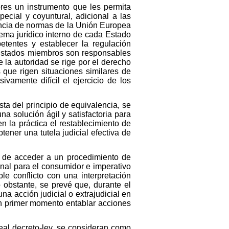
res un instrumento que les permita
ecial y coyuntural, adicional a las
sencia de normas de la Unión Europea
ema jurídico interno de cada Estado
tentes y establecer la regulación
 Estados miembros son responsables
la autoridad se rige por el derecho
que rigen situaciones similares de
vamente difícil el ejercicio de los
ta del principio de equivalencia, se
una solución ágil y satisfactoria para
en la práctica el restablecimiento de
ner una tutela judicial efectiva de
a de acceder a un procedimiento de
ional para el consumidor e imperativo
le conflicto con una interpretación
 obstante, se prevé que, durante el
na acción judicial o extrajudicial en
un primer momento entablar acciones
real decreto-ley, se consideran como