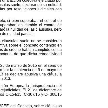
 una acción colectiva ejercitada por
usulas suelo, declarando su nulidad.
das por resoluciones judiciales con
o, si bien superaban el control de
 superaban en cambio el control de
aró la nulidad de las cláusulas, pero
 de nulidad parcial.
as cláusulas suelo no se consideran
ntiva sobre el concreto contenido en
des de crédito habían cumplido con la
notorio, de que dicha retroactividad
de 25 de marzo de 2015 en el seno de
lto por la sentencia de 9 de mayo de
013 se declare abusiva una cláusula
e 2013.
Unión Europea la jurisprudencia del
ejudiciales. El 21 de diciembre de
dos C-154/15, C-307/15 y C- 308/15
/13/CEE del Consejo, sobre cláusulas