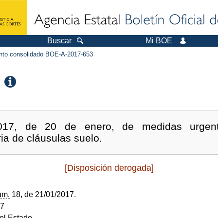
Buscar
Mi BOE
to consolidado BOE-A-2017-653
2017, de 20 de enero, de medidas urgen
a de cláusulas suelo.
[Disposición derogada]
úm.
18, de 21/01/2017.
17
del Estado